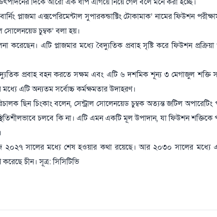
লানি উৎপাদনের দিকে আরো এক ধাপ এগিয়ে নিয়ে গেল বলে মনে করা হচ্ছে।
নিং প্লাজমা এক্সপেরিমেন্টাল সুপারকন্ডাক্টিং টোকামাক’ নামের ফিউশন পরীক্ষামূ
রাল সোলেনয়েড চুম্বক’ বলা হয়।
তুলনা করেছেন। এটি প্লাজমার মধ্যে বৈদ্যুতিক প্রবাহ সৃষ্টি করে ফিউশন প্রক্রিয়
 বৈদ্যুতিক প্রবাহ বহন করতে সক্ষম এবং এটি ৬ দশমিক শূন্য ৩ মেগাজুল শক্তি 
র মধ্যে এটি অন্যতম সর্বোচ্চ কর্মক্ষমতার উদাহরণ।
িচালক ছিন চিংকাং বলেন, সেন্ট্রাল সোলেনয়েড চুম্বক অত্যন্ত জটিল অপারেটিং 
্থিতিশীলভাবে চলবে কি না। এটি এমন একটি মূল উপাদান, যা ফিউশন শক্তিকে প
।
ণ কাজ ২০২৭ সালের মধ্যে শেষ হওয়ার কথা রয়েছে। আর ২০৩০ সালের মধ্যে এই 
 করেছে চীন। সূত্র: সিসিটিভি