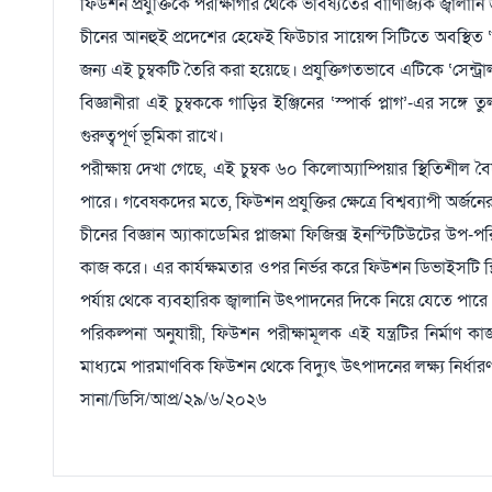
ফিউশন প্রযুক্তিকে পরীক্ষাগার থেকে ভবিষ্যতের বাণিজ্যিক জ্বা
চীনের আনহুই প্রদেশের হেফেই ফিউচার সায়েন্স সিটিতে অবস্থিত ‘বার্
জন্য এই চুম্বকটি তৈরি করা হয়েছে। প্রযুক্তিগতভাবে এটিকে ‘সেন্ট্
বিজ্ঞানীরা এই চুম্বককে গাড়ির ইঞ্জিনের ‘স্পার্ক প্লাগ’-এর সঙ্গে 
গুরুত্বপূর্ণ ভূমিকা রাখে।
পরীক্ষায় দেখা গেছে, এই চুম্বক ৬০ কিলোঅ্যাম্পিয়ার স্থিতিশীল
পারে। গবেষকদের মতে, ফিউশন প্রযুক্তির ক্ষেত্রে বিশ্বব্যাপী অর্জনে
চীনের বিজ্ঞান অ্যাকাডেমির প্লাজমা ফিজিক্স ইনস্টিটিউটের উপ-পর
কাজ করে। এর কার্যক্ষমতার ওপর নির্ভর করে ফিউশন ডিভাইসটি স
পর্যায় থেকে ব্যবহারিক জ্বালানি উৎপাদনের দিকে নিয়ে যেতে পারে
পরিকল্পনা অনুযায়ী, ফিউশন পরীক্ষামূলক এই যন্ত্রটির নির্মা
মাধ্যমে পারমাণবিক ফিউশন থেকে বিদ্যুৎ উৎপাদনের লক্ষ্য নির্ধারণ
সানা/ডিসি/আপ্র/২৯/৬/২০২৬