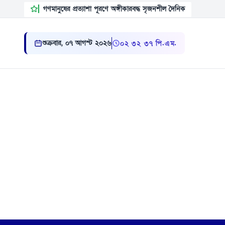
গণমানুষের প্রত্যাশা পূরণে অঙ্গীকারবদ্ধ সৃজনশীল দৈনিক
শুক্রবার, ০৭ আগস্ট ২০২৬
০২:৩২:৩৮ পি.এম.