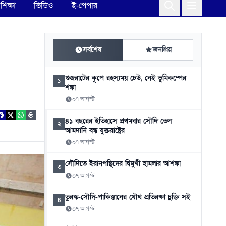
শিক্ষা
ভিডিও
ই-পেপার
সর্বশেষ
জনপ্রিয়
গুজরাটের কূপে রহস্যময় ঢেউ, নেই ভূমিকম্পের
১
শঙ্কা
০৭ আগস্ট
৪১ বছরের ইতিহাসে প্রথমবার সৌদি তেল
২
আমদানি বন্ধ যুক্তরাষ্ট্রের
০৭ আগস্ট
সৌদিতে ইরানপন্থিদের দ্বিমুখী হামলার আশঙ্কা
৩
০৭ আগস্ট
তুরস্ক-সৌদি-পাকিস্তানের যৌথ প্রতিরক্ষা চুক্তি সই
৪
০৭ আগস্ট