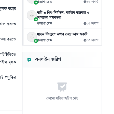
প্রত্যাশা ডেস্ক
০৬ আগস্ট
বিমানে ঘুমন্ত নারীকে যৌন হয়রানি, পাকিস্তানি
লক যন্ত্রের
১১
নারী ও শিশু নির্যাতন: বর্তমান বাস্তবতা ও
যুবকের ৩ বছরের কারাদণ্ড
আমাদের দায়বদ্ধতা
০৭ আগস্ট
া শুরু করতে
প্রত্যাশা ডেস্ক
০৩ আগস্ট
৭৫ হাজার অবসরপ্রাপ্ত শিক্ষক-কর্মচারীর জন্য বড়
১২
মাদক নিয়ন্ত্রণে কথার চেয়ে কাজ জরুরি
সুখবর
সঞ্চয় করতে
প্রত্যাশা ডেস্ক
০৩ আগস্ট
০৭ আগস্ট
মিস ওয়ার্ল্ডের মঞ্চে বাংলাদেশের প্রতিনিধি
১৩
পরিস্থিতিতে
সামানজার
অনলাইন জরিপ
রীক্ষামূলক
০৭ আগস্ট
আদালতের রায় উপেক্ষা করে ট্রাম্পের নতুন
১৪
প্রযুক্তির
নাগরিকত্ব আদেশ
০৭ আগস্ট
থাইল্যান্ডের স্কুলে কিশোরের এলোপাতাড়ি গুলি,
১৫
কোনো সক্রিয় জরিপ নেই
নিহত অন্তত ৭
০৭ আগস্ট