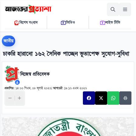
শুক্রবার, ০৭ আগস্ট ২০২৬
বিশেষ সংবাদ
ভিডিও
লাইভ টিভি
০৯:০১:০৮ পি.এম.
THE DAILY AJKER PROTTASHA
জাতীয়
চাকরি হারানো ১৬২ সৈনিক পাচ্ছেন ভূতাপেক্ষ সুযোগ-সুবিধা
নিজেস্ব প্রতিবেদক
প্রকাশিত:
১৪:০০ পিএম, ০৮ জুলাই ২০২৬
|
আপডেট:
১৯:১৬ এএম ২০২৬