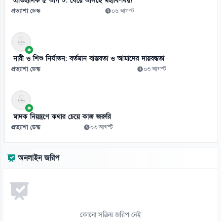
ঐতিহাসিক ৫ আগস্ট: ধেয়ে আসছে মহাবিপর্যয়!
প্রত্যাশা ডেস্ক
০৬ আগস্ট
১০
জামিনে থাকা তনু হত্যার আসামি হাফিজুরকে আত্মসমর্পণের নির্দেশ
০৬ আগস্ট
নারী ও শিশু নির্যাতন: বর্তমান বাস্তবতা ও আমাদের দায়বদ্ধতা
১১
প্রত্যাশা ডেস্ক
০৩ আগস্ট
পাসওয়ার্ড নয় এখন ভরসা পাসকী, কীভাবে নিরাপত্তা দেবে?
০৬ আগস্ট
১২
মাদক নিয়ন্ত্রণে কথার চেয়ে কাজ জরুরি
ভিনিসিয়ুসকে ‘হুমকি’ দিয়ে সুর নরম রিয়ালের, আর্সেনালের নতুন প্রস্তাব
প্রত্যাশা ডেস্ক
০৩ আগস্ট
০৬ আগস্ট
১৩
অনলাইন জরিপ
রুশ বাহিনীর রাতভর ড্রোন-ক্ষেপণাস্ত্র হামলায় কিয়েভে নিহত ১৭
০৬ আগস্ট
১৪
ইয়েমেনে সামরিক শিবিরে ভয়াবহ হামলা, নিহত ৩০
কোনো সক্রিয় জরিপ নেই