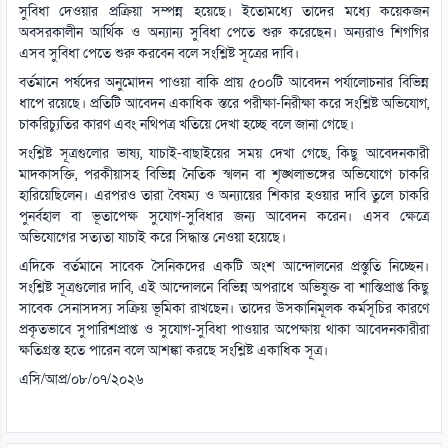
সুবিধা দেওয়ার প্রক্রিয়া সম্পন্ন হয়েছে। ইতোমধ্যে তাদের মধ্যে কয়েকজন
অবসরকালীন আর্থিক ও অন্যান্য সুবিধা পেতে শুরু করেছেন। অন্যরাও শিগগির
এসব সুবিধা পেতে শুরু করবেন বলে সংশ্লিষ্ট সূত্রের দাবি।
বর্তমানে পর্ষদের অনুমোদন পাওয়া বাকি প্রায় ৫০০টি আবেদন পর্যালোচনার বিভিন্ন
ধাপে রয়েছে। প্রতিটি আবেদন একাধিক স্তরে পরীক্ষা-নিরীক্ষা করে সংশ্লিষ্ট অভিযোগ,
চাকরিচ্যুতির কারণ এবং নথিপত্র খতিয়ে দেখা হচ্ছে বলে জানা গেছে।
সংশ্লিষ্ট সূত্রগুলোর ভাষ্য, যাচাই-বাছাইয়ের সময় দেখা গেছে, কিছু আবেদনকারী
মাদকাসক্তি, পরকীয়াসহ বিভিন্ন নৈতিক স্খলন বা শৃঙ্খলাভঙ্গের অভিযোগে চাকরি
হারিয়েছিলেন। এরপরও তারা বৈষম্য ও অন্যায়ের শিকার হওয়ার দাবি তুলে চাকরি
পুনর্বহাল বা ভূতাপেক্ষ সুযোগ-সুবিধার জন্য আবেদন করেন। এসব ক্ষেত্রে
অভিযোগের সত্যতা যাচাই করে সিদ্ধান্ত নেওয়া হয়েছে।
এদিকে বর্তমানে সাবেক সৈনিকদের একটি অংশ আন্দোলনের প্রস্তুতি নিচ্ছেন।
সংশ্লিষ্ট সূত্রগুলোর দাবি, এই আন্দোলনে বিভিন্ন অপরাধে অভিযুক্ত বা শাস্তিপ্রাপ্ত কিছু
সাবেক সেনাসদস্য সক্রিয় ভূমিকা রাখছেন। তাদের উসকানিমূলক কর্মসূচির কারণে
প্রকৃতভাবে সুপারিশপ্রাপ্ত ও সুযোগ-সুবিধা পাওয়ার অপেক্ষায় থাকা আবেদনকারীরা
ক্ষতিগ্রস্ত হতে পারেন বলে আশঙ্কা করছে সংশ্লিষ্ট একাধিক সূত্র।
এসি/আপ্র/০৮/০৭/২০২৬