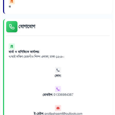
ও
যোগাযোগ
বার্তা ও বাণিজ্যিক কার্যালয়:
৭/আই দক্ষিণ তেজগাঁও শিল্প এলাকা, ঢাকা-১২০৮।
ফোন:
মোবাইল:
01336984387
ই-মেইল:
prottashasmf@outlook.com