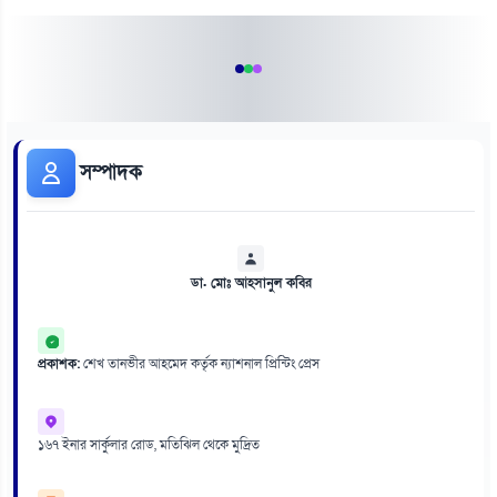
সম্পাদক
ডা. মোঃ আহসানুল কবির
প্রকাশক:
শেখ তানভীর আহমেদ কর্তৃক ন্যাশনাল প্রিন্টিং প্রেস
১৬৭ ইনার সার্কুলার রোড, মতিঝিল থেকে মুদ্রিত