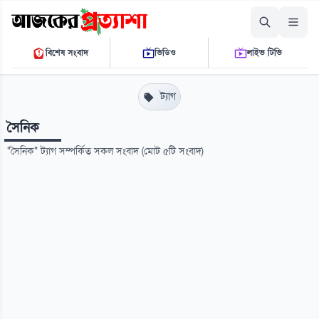
শনিবার, ০৮ আগস্ট ২০২৬
বিশেষ সংবাদ
ভিডিও
লাইভ টিভি
০৭:১২:৪৮ এ.এম.
THE DAILY AJKER PROTTASHA
ট্যাগ
সৈনিক
"সৈনিক" ট্যাগ সম্পর্কিত সকল সংবাদ (মোট ৫টি সংবাদ)