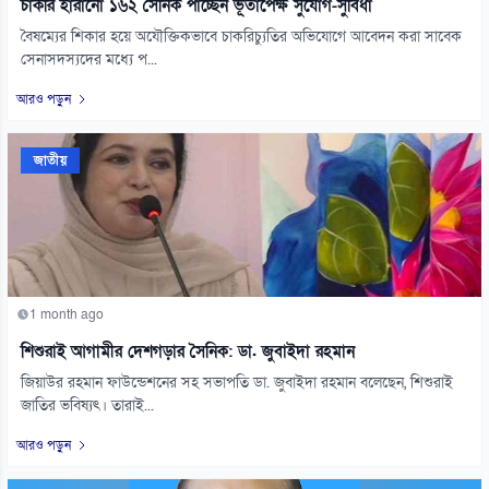
চাকরি হারানো ১৬২ সৈনিক পাচ্ছেন ভূতাপেক্ষ সুযোগ-সুবিধা
বৈষম্যের শিকার হয়ে অযৌক্তিকভাবে চাকরিচ্যুতির অভিযোগে আবেদন করা সাবেক
সেনাসদস্যদের মধ্যে প...
আরও পড়ুন
জাতীয়
1 month ago
শিশুরাই আগামীর দেশগড়ার সৈনিক: ডা. জুবাইদা রহমান
জিয়াউর রহমান ফাউন্ডেশনের সহ সভাপতি ডা. জুবাইদা রহমান বলেছেন, শিশুরাই
জাতির ভবিষ্যৎ। তারাই...
আরও পড়ুন