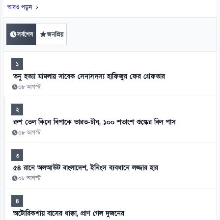
আরও পড়ুন
সর্বশেষ
জনপ্রিয়
১
তনু হত্যা মামলায় সাবেক সেনাসদস্য হাফিজুর ফের গ্রেফতার
০৮ আগস্ট
২
রুশ তেল কিনে বিপাকে ভারত-চীন, ১০০ শতাংশ শুল্কের বিল পাস
০৮ আগস্ট
৩
৫৪ রানে অলআউট বাংলাদেশ, ইনিংস ব্যবধানে লজ্জার হার
০৮ আগস্ট
৪
অটোরিকশায় বাসের ধাক্কা, প্রাণ গেল দুজনের