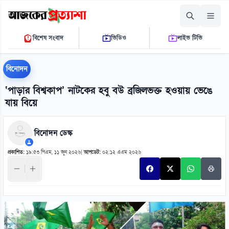
বৃহস্পতিবার, ০৬ আগস্ট ২০২৬
বিশেষ সংবাদ
ভিডিও
লাইভ টিভি
০২ ৫৯ ১৭ এ.এম.
THE DAILY AJKER PROTTASHA
বিনোদন
‘পাড়ার বিশ্বকাপ’ নাটকের হবু বউ ব্রজিলভক্ত হওয়ায় ভেঙে
যায় বিয়ে
বিনোদন ডেস্ক
প্রকাশিত:
১৯:৫৩ পিএম, ১১ জুন ২০২৬
|
আপডেট:
০২:১২ এএম ২০২৬