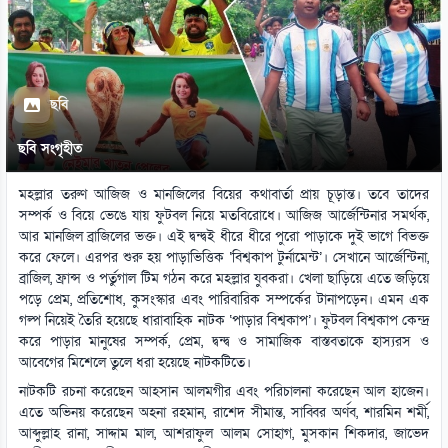
ছবি
ছবি সংগৃহীত
মহল্লার তরুণ আজিজ ও মানজিলের বিয়ের কথাবার্তা প্রায় চূড়ান্ত। তবে তাদের
সম্পর্ক ও বিয়ে ভেঙে যায় ফুটবল নিয়ে মতবিরোধে। আজিজ আর্জেন্টিনার সমর্থক,
আর মানজিল ব্রাজিলের ভক্ত। এই দ্বন্দ্বই ধীরে ধীরে পুরো পাড়াকে দুই ভাগে বিভক্ত
করে ফেলে। এরপর শুরু হয় পাড়াভিত্তিক ‘বিশ্বকাপ টুর্নামেন্ট’। সেখানে আর্জেন্টিনা,
ব্রাজিল, ফ্রান্স ও পর্তুগাল টিম গঠন করে মহল্লার যুবকরা। খেলা ছাড়িয়ে এতে জড়িয়ে
পড়ে প্রেম, প্রতিশোধ, কুসংস্কার এবং পারিবারিক সম্পর্কের টানাপড়েন। এমন এক
গল্প নিয়েই তৈরি হয়েছে ধারাবাহিক নাটক ‘পাড়ার বিশ্বকাপ’। ফুটবল বিশ্বকাপ কেন্দ্র
করে পাড়ার মানুষের সম্পর্ক, প্রেম, দ্বন্দ্ব ও সামাজিক বাস্তবতাকে হাস্যরস ও
আবেগের মিশেলে তুলে ধরা হয়েছে নাটকটিতে।
নাটকটি রচনা করেছেন আহসান আলমগীর এবং পরিচালনা করেছেন আল হাজেন।
এতে অভিনয় করেছেন অহনা রহমান, রাশেদ সীমান্ত, সাব্বির অর্ণব, শারমিন শর্মী,
আব্দুল্লাহ রানা, সাদ্দাম মাল, আশরাফুল আলম সোহাগ, মুসকান শিকদার, জাভেদ