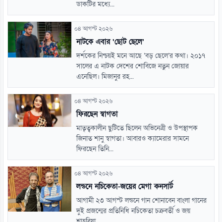
ডাকটির মধ্যে...
০৪ আগস্ট ২০২৬
নাটকে এবার ‘ছোট ছেলে’
দর্শকের নিশ্চয়ই মনে আছে ‘বড় ছেলে’র কথা। ২০১৭
সালের এ নাটক দেশের শোবিজে নতুন জোয়ার
এনেছিল। মিজানুর রহ...
০৪ আগস্ট ২০২৬
ফিরছেন স্বাগতা
মাতৃত্বকালীন ছুটিতে ছিলেন অভিনেত্রী ও উপস্থাপক
জিনাত শানু স্বাগতা। আবারও ক্যামেরার সামনে
ফিরছেন তিনি...
০৪ আগস্ট ২০২৬
লন্ডনে নচিকেতা-জয়ের মেগা কনসার্ট
আগামী ২৩ আগস্ট লন্ডনে গান শোনাবেন বাংলা গানের
দুই প্রজন্মের প্রতিনিধি নচিকেতা চক্রবর্তী ও জয়
শাহরিয়া...