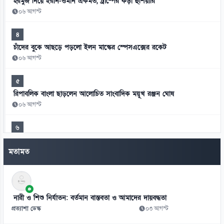
হরমুজ নিয়ে ইরান-ওমান একমত, ট্রাম্পের কড়া হুঁশিয়ারি
০৬ আগস্ট
৪
চাঁদের বুকে আছড়ে পড়লো ইলন মাস্কের স্পেসএক্সের রকেট
০৬ আগস্ট
৫
রিপাবলিক বাংলা ছাড়লেন আলোচিত সাংবাদিক ময়ূখ রঞ্জন ঘোষ
০৬ আগস্ট
৬
সাকিব আল হাসানের মাগুরার বাড়িতে হামলা
মতামত
০৬ আগস্ট
৭
দিল্লিতে হাসিনার বক্তব্যে ঢাকার তীব্র ক্ষোভ
নারী ও শিশু নির্যাতন: বর্তমান বাস্তবতা ও আমাদের দায়বদ্ধতা
০৬ আগস্ট
প্রত্যাশা ডেস্ক
০৩ আগস্ট
৮