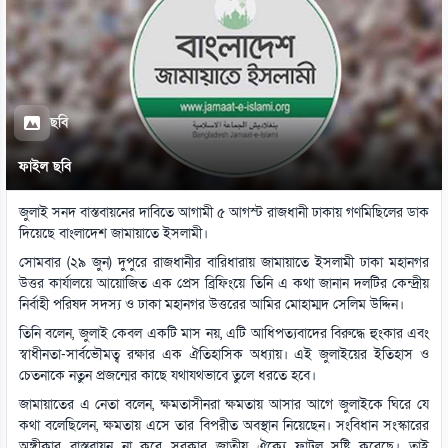
ছবি
ফাইল ছবি
জুলাই সনদ বাস্তবায়নের দাবিতে আগামী ৫ আগস্ট রাজধানী ঢাকায় গণমিছিলের ডাক
দিয়েছে বাংলাদেশ জামায়াতে ইসলামী।
সোমবার (২৯ জুন) দুপুরে রাজধানীর বারিধারায় জামায়াতে ইসলামী ঢাকা মহানগর
উত্তর কার্যালয়ে আয়োজিত এক প্রেস ব্রিফিংয়ে তিনি এ কথা জানান দলটির কেন্দ্রীয়
নির্বাহী পরিষদ সদস্য ও ঢাকা মহানগর উত্তরের আমির মোহাম্মদ সেলিম উদ্দিন।
তিনি বলেন, জুলাই কেবল একটি মাস নয়, এটি আধিপত্যবাদের বিরুদ্ধে হুংকার এবং
স্বাধীনতা-সার্বভৌমত্ব রক্ষার এক ঐতিহাসিক অধ্যায়। এই জুলাইয়ের ইতিহাস ও
চেতনাকে নতুন প্রজন্মের কাছে যথাযথভাবে তুলে ধরতে হবে।
জামায়াতের এ নেতা বলেন, ক্ষমতাসীনরা ক্ষমতায় আসার আগে জুলাইকে ঘিরে যে
কথা বলেছিলেন, ক্ষমতায় এসে তার বিপরীত অবস্থান নিয়েছেন। সংবিধান সংস্কারের
অঙ্গীকার বাস্তবায়ন না করে সরকার জাতীয় ঐক্যে ফাটল সৃষ্টি করেছে। তাই