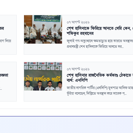
০৭ আগস্ট ২০২৬
তের
শেখ হাসিনাকে ফিরিয়ে আনতে দেরি কেন, প্র
শফিকুর রহমানের
ুযোগ দিয়ে
জুলাই গণ-অভ্যুত্থানে ক্ষমতাচ্যুত হয়ে ভারতে অবস্থ
প্রধানমন্ত্রী শেখ হাসিনাকে ফিরিয়ে আনতে সর...
০৭ আগস্ট ২০২৬
তজ্ঞতা
শেখ হাসিনার রাজনৈতিক কর্মকাণ্ড ঠেকাতে
ব্যর্থ: এনসিপি
জাতীয় নাগরিক পার্টির (এনসিপি) মুখপাত্র আসিফ মা
..
ভূঁইয়া বলেছেন, দিল্লিতে অবস্থান করে সাবেক প্...