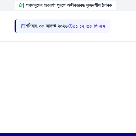
গণমানুষের প্রত্যাশা পূরণে অঙ্গীকারবদ্ধ সৃজনশীল দৈনিক
শনিবার, ০৮ আগস্ট ২০২৬
০১:১২:৩৬ পি.এম.