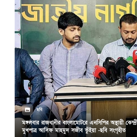
ছবি
মঙ্গলবার রাজধানীর বাংলামোটরে এনসিপির অস্থায়ী কেন
মুখপাত্র আসিফ মাহমুদ সজীব ভুঁইয়া -ছবি সংগৃহীত