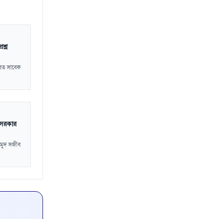
শ্ন
ানরত সাবেক
 সরকার
হমুদ সজীব