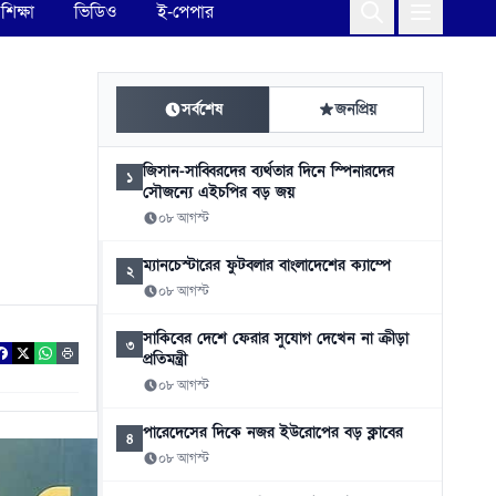
শিক্ষা
ভিডিও
ই-পেপার
সর্বশেষ
জনপ্রিয়
জিসান-সাব্বিরদের ব্যর্থতার দিনে স্পিনারদের
১
সৌজন্যে এইচপির বড় জয়
০৮ আগস্ট
ম্যানচেস্টারের ফুটবলার বাংলাদেশের ক্যাম্পে
২
০৮ আগস্ট
সাকিবের দেশে ফেরার সুযোগ দেখেন না ক্রীড়া
৩
প্রতিমন্ত্রী
০৮ আগস্ট
পারেদেসের দিকে নজর ইউরোপের বড় ক্লাবের
৪
০৮ আগস্ট