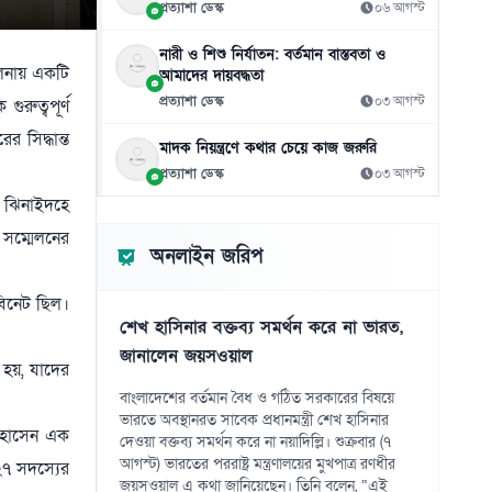
প্রত্যাশা ডেস্ক
০৬ আগস্ট
মাটি খুঁড়তেই মিলল ১৯৬৭ সালের মাইন সদৃশ বস্তু
১১
০৮ আগস্ট
নারী ও শিশু নির্যাতন: বর্তমান বাস্তবতা ও
চালনায় একটি
আমাদের দায়বদ্ধতা
রাষ্ট্রীয় মর্যাদার মঞ্চে শৃঙ্খলা ও সংযমের অনিবার্য
১২
প্রত্যাশা ডেস্ক
০৩ আগস্ট
রুত্বপূর্ণ
পাঠ
০৮ আগস্ট
 সিদ্ধান্ত
মাদক নিয়ন্ত্রণে কথার চেয়ে কাজ জরুরি
প্রত্যাশা ডেস্ক
০৩ আগস্ট
সিএনজিচালিত অটোরিকশা ও রিকশা উপহার
১৩
পেলেন ২ জুলাইযোদ্ধা
। ঝিনাইদহে
০৮ আগস্ট
 সম্মেলনের
অনলাইন জরিপ
স্বাস্থ্য খাতে জিডিপির ৫ শতাংশ বরাদ্দের ঘোষণা
১৪
স্থানীয় সরকারমন্ত্রীর
বিনেট ছিল।
০৮ আগস্ট
শেখ হাসিনার বক্তব্য সমর্থন করে না ভারত,
জানালেন জয়সওয়াল
ভাইরাল স্কুলছাত্রীকে লাথি মারার ভিডিও, টিসি দিলো
 হয়, যাদের
১৫
ভুক্তভোগীকেই
বাংলাদেশের বর্তমান বৈধ ও গঠিত সরকারের বিষয়ে
০৮ আগস্ট
ভারতে অবস্থানরত সাবেক প্রধানমন্ত্রী শেখ হাসিনার
ত হোসেন এক
দেওয়া বক্তব্য সমর্থন করে না নয়াদিল্লি। শুক্রবার (৭
আগস্ট) ভারতের পররাষ্ট্র মন্ত্রণালয়ের মুখপাত্র রণধীর
 ২৭ সদস্যের
জয়সওয়াল এ কথা জানিয়েছেন। তিনি বলেন, “এই