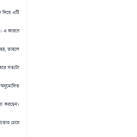
ে দিয়ে এটি
য়। এ কারণে
 হয়, তাহলে
 করে সত্যটা
 অনুমোদিত
লনা করছেন।
্যতার চেয়ে