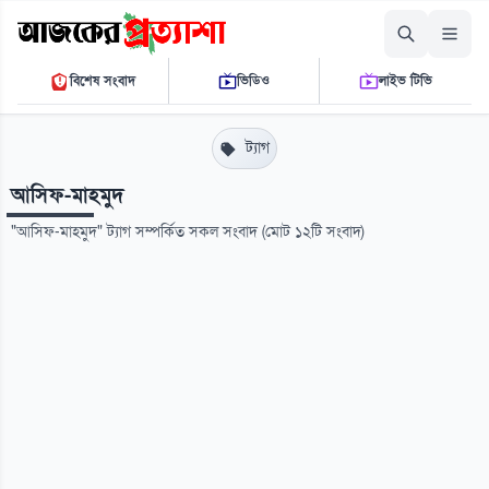
রোববার, ০৯ আগস্ট ২০২৬
বিশেষ সংবাদ
ভিডিও
লাইভ টিভি
০৪ ২২ ৪৯ পি.এম.
THE DAILY AJKER PROTTASHA
ট্যাগ
আসিফ-মাহমুদ
"আসিফ-মাহমুদ" ট্যাগ সম্পর্কিত সকল সংবাদ (মোট ১২টি সংবাদ)