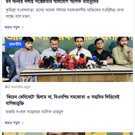
মব ঘটনায় দলীয় সংশ্লিষ্টতার অভিযোগ আসিফ মাহমুদের
কুমিল্লা সংবাদদাতা: মবের অনেক ঘটনায় সরকারদলীয় ব্যক্তিদের সংশ্লিষ্টতা দেখা
যাচ্ছে বলে মন্তব...
আরও পড়ুন
রাজনীতি
2 months ago
‘কিচেন কেবিনেটে’ ছিলাম না, বিএনপির সমঝোতা ও সম্মতির ভিত্তিতেই
বাণিজ্যচুক্তি
জরুরি সংবাদ সম্মেলনে আসিফ মাহমুদ
আরও পড়ুন