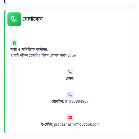
যোগাযোগ
বার্তা ও বাণিজ্যিক কার্যালয়:
৭/আই দক্ষিণ তেজগাঁও শিল্প এলাকা, ঢাকা-১২০৮।
ফোন:
মোবাইল:
01336984387
ই-মেইল:
prottashasmf@outlook.com