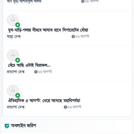
খান মুহঃ আশরাফুল আলম
০৮ আগস্ট
মুখ-মাড়ি-গলায় নীরবে আঘাত হানে সিগারেটের ধোঁয়া
স্বাস্থ্য ডেস্ক
০৬ আগস্ট
বেঁচে আছি এটাই মিরাকল...
প্রত্যাশা ডেস্ক
০৬ আগস্ট
ঐতিহাসিক ৫ আগস্ট: ধেয়ে আসছে মহাবিপর্যয়!
প্রত্যাশা ডেস্ক
০৬ আগস্ট
অনলাইন জরিপ