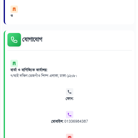
ও
যোগাযোগ
বার্তা ও বাণিজ্যিক কার্যালয়:
৭/আই দক্ষিণ তেজগাঁও শিল্প এলাকা, ঢাকা-১২০৮।
ফোন:
মোবাইল:
01336984387