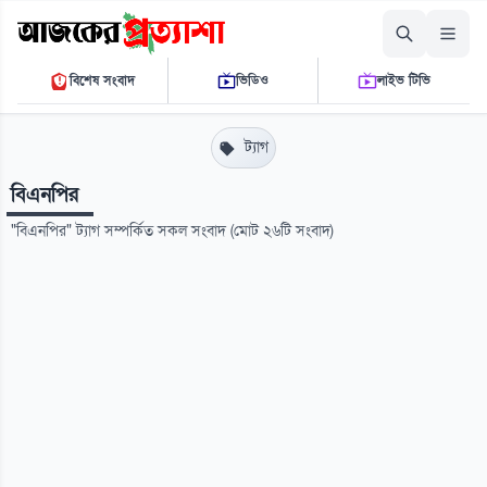
রোববার, ০৯ আগস্ট ২০২৬
বিশেষ সংবাদ
ভিডিও
লাইভ টিভি
০৯:৫৪:১৮ পি.এম.
THE DAILY AJKER PROTTASHA
ট্যাগ
বিএনপির
"বিএনপির" ট্যাগ সম্পর্কিত সকল সংবাদ (মোট ২৬টি সংবাদ)