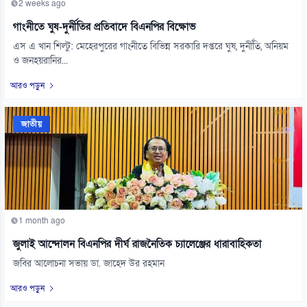
2 weeks ago
গাংনীতে ঘুষ-দুর্নীতির প্রতিবাদে বিএনপির বিক্ষোভ
এস এ খান শিল্টু: মেহেরপুরের গাংনীতে বিভিন্ন সরকারি দপ্তরে ঘুষ, দুর্নীতি, অনিয়ম
ও জনহয়রানির...
আরও পড়ুন
জাতীয়
1 month ago
জুলাই আন্দোলন বিএনপির দীর্ঘ রাজনৈতিক চ্যালেঞ্জের ধারাবাহিকতা
জবির আলোচনা সভায় ডা. জাহেদ উর রহমান
আরও পড়ুন