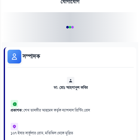
যোগাযোগ
সম্পাদক
ডা. মোঃ আহসানুল কবির
প্রকাশক:
শেখ তানভীর আহমেদ কর্তৃক ন্যাশনাল প্রিন্টিং প্রেস
১৬৭ ইনার সার্কুলার রোড, মতিঝিল থেকে মুদ্রিত