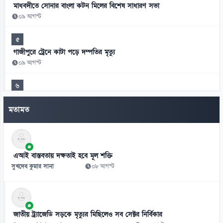
মাধবদীতে সোনার বাংলা কটন মিলের বিশেষ সাধারণ সভা
০৯ আগস্ট
৫
গাজীপুরে ট্রেনে কাটা পড়ে দম্পতির মৃত্যু
০৯ আগস্ট
৬
রোমে বিমানের ফ্লাইট বিপর্যয়, টার্মিনালে ২৮ ঘণ্টা দুর্ভোগ যাত্রীদের
মতামত
০৯ আগস্ট
৭
প্রধানমন্ত্রী চট্টগ্রাম সফরে যাচ্ছেন আজ, প্রস্তুত সাত ভেন্যু
এআই বাস্তবতায় দক্ষতাই হবে মূল শক্তি
০৯ আগস্ট
সুখদেব কুমার সানা
০৮ আগস্ট
৮
জ্বালানি-বিদ্যুৎ অস্থিতিশীল করতে চক্র সক্রিয়:চিকিৎসক সমাবেশে প্রধানমন্ত্রী
০৯ আগস্ট
জাতীয় ট্র্যাজেডি সড়কে মৃত্যুর মিছিলেও সব সেক্টর নির্বিকার