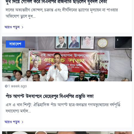
দুধ দিয়ে গোসল করে বিএনপির রাজনীতি ছাড়লেন যুবদল নেতা
দলের অভ্যন্তরীণ কোন্দল, চক্রান্ত এবং দীর্ঘদিনের ত্যাগের মূল্যায়ন না পাওয়ার
অভিযোগ তুলে দুধ...
আরও পড়ুন
সারাদেশ
1 week ago
পাঁচ আগস্ট উদযাপনে মেহেরপুর বিএনপির প্রস্তুতি সভা
এস এ খান শিল্টু: ঐতিহাসিক পাঁচ আগস্ট ছাত্র-জনতার গণঅভ্যুত্থানের বর্ষপূর্তি
যথাযোগ্য মর্যাদ...
আরও পড়ুন