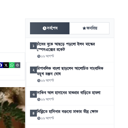
সর্বশেষ
জনপ্রিয়
চাঁদের বুকে আছড়ে পড়লো ইলন মাস্কের
১
স্পেসএক্সের রকেট
০৬ আগস্ট
রিপাবলিক বাংলা ছাড়লেন আলোচিত সাংবাদিক
২
ময়ূখ রঞ্জন ঘোষ
০৬ আগস্ট
সাকিব আল হাসানের মাগুরার বাড়িতে হামলা
৩
০৬ আগস্ট
দিল্লিতে হাসিনার বক্তব্যে ঢাকার তীব্র ক্ষোভ
৪
০৬ আগস্ট