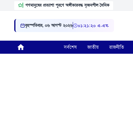
গণমানুষের প্রত্যাশা পূরণে অঙ্গীকারবদ্ধ সৃজনশীল দৈনিক
বৃহস্পতিবার, ০৬ আগস্ট ২০২৬
০১:২১:২২ এ.এম.
সর্বশেষ
জাতীয়
রাজনীতি