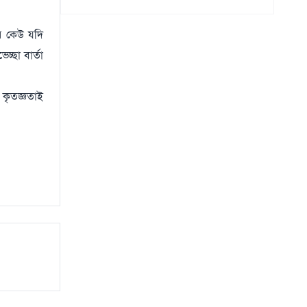
র কেউ যদি
চ্ছা বার্তা
কৃতজ্ঞতাই