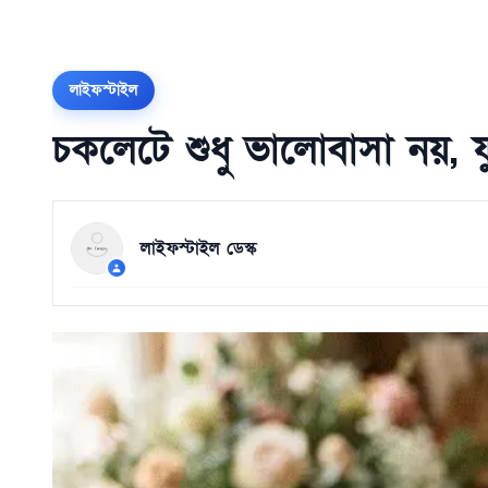
লাইফস্টাইল
চকলেটে শুধু ভালোবাসা নয়, ফ
লাইফস্টাইল ডেস্ক