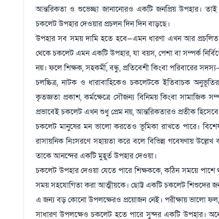
আন্তরিকতা ও শুভেচ্ছা জানানোরও একটি জনপ্রিয় উপহার। তাই জ
চকলেট উপহার দেওয়ার প্রচলন দিন দিন বাড়ছে।
উপহার সব সময় দামি হতে হবে—এমন ধারণা এখন আর প্রচলিত ন
থেকে চকলেট এমন একটি উপহার, যা বয়স, পেশা বা সম্পর্ক নির্বিশ
নয়। ফলে শিক্ষক, সহকর্মী, বন্ধু, প্রতিবেশী কিংবা পরিবারের সদ
চলচ্চিত্র, নাটক ও ধারাবাহিকেও চকলেটকে ইতিবাচক অনুভূতির
কৃতজ্ঞতা প্রকাশ, কর্মক্ষেত্রে সৌজন্য বিনিময় কিংবা সামাজিক স
প্রভাবেই চকলেট এখন শুধু প্রেম নয়, আন্তরিকতারও প্রতীক হিসেব
চকলেট মানুষের মন ভালো করতেও ভূমিকা রাখতে পারে। বিশেষ কর
রাসায়নিক নিঃসরণে সহায়তা করে বলে বিভিন্ন গবেষণায় উল্লেখ
তাকে আনন্দের একটি মুহূর্ত উপহার দেওয়া।
চকলেট উপহার দেওয়া যেতে পারে শিক্ষককে, কঠিন সময়ে পাশে থাকা 
সময় সহযোগিতা করা আত্মীয়কে। ছোট্ট একটি চকলেট শিশুদের জন
এ জন্য বড় কোনো উপলক্ষেরও প্রয়োজন নেই। পরীক্ষায় ভালো ফল, ন
সাধারণ উপলক্ষেও চকলেট হতে পারে সুন্দর একটি উপহার। অনেক