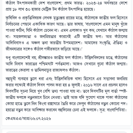
কাঁঠাল উৎপাদনকারী দেশ বাংলাদেশ; প্রথম ভারত। ২০২৩-২৪ অর্থবছরে দেশে
প্রায় ১৮ লাখ ৩০ হাজার মেট্রিক টন কাঁঠাল উৎপাদিত হয়েছে।
কৃষিবিদ ও প্রকৃতিবিষয়ক লেখক মৃত্যুঞ্জয় রায়ের মতে, কাঁঠালকে জাতীয় ফল হিসেবে
নির্বাচনের পেছনে একাধিক কারণ আছে। তার ভাষায়, ‘বাংলাদেশে এমন মানুষ খুঁজে
পাওয়া কঠিন, যিনি কাঁঠাল চেনেন না। এমন এলাকাও খুব কম, যেখানে কাঁঠাল জন্মায়
না। সহজলভ্যতা ও জনপ্রিয়তার কারণেই এটি জাতীয় ফল। আর কাঁঠালের
আদিনিবাসও এ অঞ্চল তথা ভারতীয় উপমহাদেশ। আমাদের সংস্কৃতি, ঐতিহ্য ও
জীবনযাত্রার সঙ্গেও কাঁঠাল গভীরভাবে জড়িয়ে আছে।’
শুধু বাংলাদেশেই নয়, শ্রীলঙ্কারও জাতীয় ফল কাঁঠাল। উদ্ভিদবিদদের মতে, কাঁঠালের
আদি নিবাস ভারতের পশ্চিমঘাট পর্বতমালা। আজও সেখানে বুনো কাঁঠাল জন্মায়।
ভারতের কেরালা ও তামিলনাড়ুর রাজ্যফলও কাঁঠাল।
বহুমুখী ব্যবহার তুলে ধরা এবং উদ্ভিদভিত্তিক খাদ্য হিসেবে এর সম্ভাবনা জনপ্রিয়
করার লক্ষ্যেই কাঁঠাল দিবস পালন করা হয় ৪ জুলাই। ২০১৬ সালে এর প্রচলন হলেও
দিবসটির সূচনা নিয়ে খুব বেশি তথ্য পাওয়া যায় না। তবে দিবসটির মূল বার্তা স্পষ্ট-
জাতীয় ফলকে নতুনভাবে চিনে নেওয়া। তাই আজ যদি সুযোগ থাকে পাকা কাঁঠালের
কোয়া হাতে তুলে নিন কিংবা রান্নাঘরে তৈরি করে ফেলুন কাঁঠালের নতুন কোনো পদ।
হয়তো নতুন করে আবিষ্কার করবেন বহুদিনের চেনা এই ফলকে। সূত্র: বাংলাপিডিয়া।
কেএমএএ/আপ্র/০৬.০৭.২০২৬