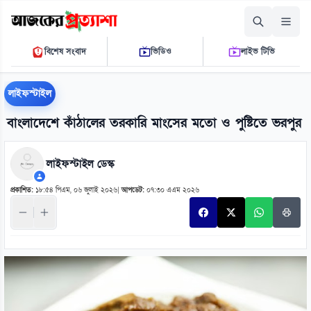
শনিবার, ০৮ আগস্ট ২০২৬
বিশেষ সংবাদ
ভিডিও
লাইভ টিভি
০৫:৫২:০৮ এ.এম.
THE DAILY AJKER PROTTASHA
লাইফস্টাইল
বাংলাদেশে কাঁঠালের তরকারি মাংসের মতো ও পুষ্টিতে ভরপুর
লাইফস্টাইল ডেস্ক
প্রকাশিত:
১৮:৫৪ পিএম, ০৬ জুলাই ২০২৬
|
আপডেট:
০৭:৩০ এএম ২০২৬