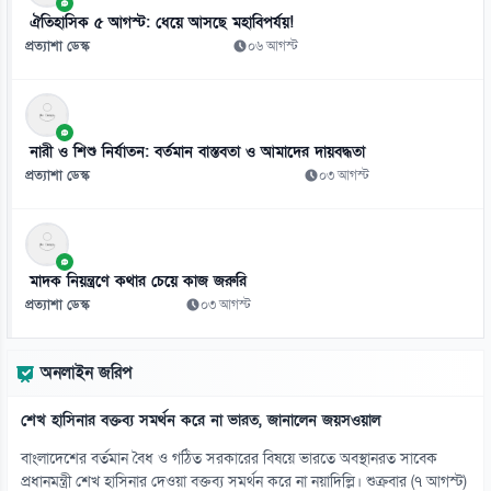
১০
ঐতিহাসিক ৫ আগস্ট: ধেয়ে আসছে মহাবিপর্যয়!
ট্রাম্পের কূটনীতি আসলে ‘নাটক’, অভিযোগ ইরানি স্পিকারের
প্রত্যাশা ডেস্ক
০৬ আগস্ট
০৮ আগস্ট
১১
এআইয়ের লেখা গল্পে মুগ্ধ পাঠক, চমক গবেষণায়
নারী ও শিশু নির্যাতন: বর্তমান বাস্তবতা ও আমাদের দায়বদ্ধতা
০৮ আগস্ট
প্রত্যাশা ডেস্ক
০৩ আগস্ট
১২
পানির নিচে ডুব দিয়ে আকাশেও উড়বে বিস্ময়কর রোবট
০৮ আগস্ট
মাদক নিয়ন্ত্রণে কথার চেয়ে কাজ জরুরি
প্রত্যাশা ডেস্ক
০৩ আগস্ট
১৩
বদরগঞ্জে অপসাংবাদিকতা প্রতিরোধে ওসির ঐক্য উদ্যোগ
অনলাইন জরিপ
০৮ আগস্ট
শেখ হাসিনার বক্তব্য সমর্থন করে না ভারত, জানালেন জয়সওয়াল
১৪
পেহেলি ভৈরবীর শেষ গানের সুর থামলো ভোরের রক্তাক্ত সড়কে
বাংলাদেশের বর্তমান বৈধ ও গঠিত সরকারের বিষয়ে ভারতে অবস্থানরত সাবেক
০৮ আগস্ট
প্রধানমন্ত্রী শেখ হাসিনার দেওয়া বক্তব্য সমর্থন করে না নয়াদিল্লি। শুক্রবার (৭ আগস্ট)