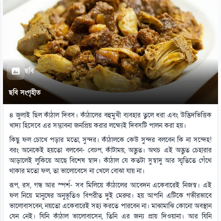
ছবি
ছবি সংগৃহীত
৪ জুলাই ছিল কাঁঠাল দিবস। কাঁঠালের বহুমুখী ব্যবহার তুলে ধরা এবং উদ্ভিদভিত্তিক
খাদ্য হিসেবে এর সম্ভাবনা জনপ্রিয় করার লক্ষ্যেই দিবসটি পালন করা হয়।
কিছু ফল চোখে পড়ার মতো, সুন্দর। কাঁঠালকে কেউ সুন্দর বলবেন কি না সন্দেহ!
বরং অনেকেই হয়তো বলবেন- বেঢপ, কাঁটাময়, অদ্ভুত। অথচ এই অদ্ভুত চেহারার
আড়ালেই লুকিয়ে আছে বিশেষ স্বাদ। কাঁঠাল যে কতটা সুস্বাদু আর স্মৃতিতে গেঁথে
থাকার মতো ফল, তা ভালোবেসে না খেলে বোঝা যায় না।
রূপ, রস, গন্ধ আর স্পর্শ- সব মিলিয়ে কাঁঠালের আবেদন একেবারেই নিজস্ব। এই
ফল নিয়ে মানুষের অনুভূতিও বিপরীত দুই মেরুর। হয় আপনি এটিকে গভীরভাবে
ভালোবাসবেন, নয়তো একেবারেই সহ্য করতে পারবেন না। মাঝামাঝি কোনো অবস্থান
যেন নেই। যিনি কাঁঠাল ভালোবাসেন, তিনি এর জন্য প্রায় দিওয়ানা। আর যিনি