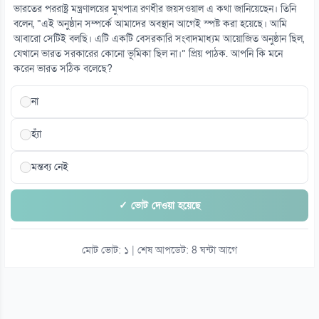
ভারতের পররাষ্ট্র মন্ত্রণালয়ের মুখপাত্র রণধীর জয়সওয়াল এ কথা জানিয়েছেন। তিনি
বলেন, “এই অনুষ্ঠান সম্পর্কে আমাদের অবস্থান আগেই স্পষ্ট করা হয়েছে। আমি
১৫
আবারো সেটিই বলছি। এটি একটি বেসরকারি সংবাদমাধ্যম আয়োজিত অনুষ্ঠান ছিল,
ছুটিতে থাকা ৫৬৫ শ্রমিক জানলেন চাকরি নেই
যেখানে ভারত সরকারের কোনো ভূমিকা ছিল না।” প্রিয় পাঠক. আপনি কি মনে
০৮ আগস্ট
করেন ভারত সঠিক বলেছে?
না
হ্যাঁ
মন্তব্য নেই
✓ ভোট দেওয়া হয়েছে
মোট ভোট: ১ | শেষ আপডেট: 8 ঘন্টা আগে