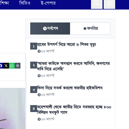
শিক্ষা
ভিডিও
ই-পেপার
সর্বশেষ
জনপ্রিয়
হামের উপসর্গ নিয়ে আরো ৬ শিশুর মৃত্যু
১
০৬ আগস্ট
‘আমরা কাউকে অসম্মান করতে আসিনি, জনগণের
২
দাবি নিয়ে এসেছি’
০৬ আগস্ট
ভিসা নিয়ে সতর্ক করলো ভারতীয় হাইকমিশন
৩
০৬ আগস্ট
মহেশখালী থেকে জাতীয় গ্রিডে সরবরাহ হচ্ছে ৮০০
৪
মিলিয়ন ঘনফুট গ্যাস
০৬ আগস্ট