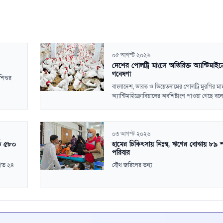
০৫ আগস্ট ২০২৬
দেশের পোলট্রি মাংসে অতিরিক্ত অ্যান্টিমাইক
গবেষণা
শিশুর
বাংলাদেশ, ভারত ও ভিয়েতনামের পোলট্রি মুরগির মা
অ্যান্টিমাইক্রোবিয়ালের অবশিষ্টাংশ পাওয়া গেছে বলে
০৩ আগস্ট ২০২৬
তি ৫৮০
হামের চিকিৎসায় নিঃস্ব, ঋণের বোঝায় ৮৯ 
পরিবার
 গত ২৪
যৌথ জরিপের তথ্য