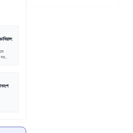
্রোবিয়াল:
ংসে
 নত...
শতাংশ