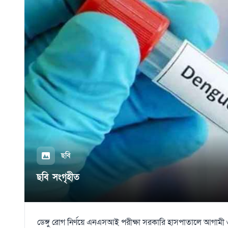
ছবি
ছবি সংগৃহীত
ডেঙ্গু রোগ নির্ণয়ে এনএসআই পরীক্ষা সরকারি হাসপাতালে আগামী ৩১ ডিসে