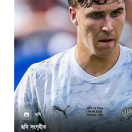
ছবি
ছবি সংগৃহীত