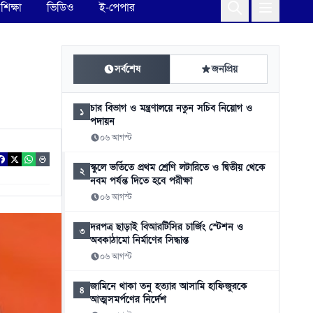
শিক্ষা
ভিডিও
ই-পেপার
সর্বশেষ
জনপ্রিয়
চার বিভাগ ও মন্ত্রণালয়ে নতুন সচিব নিয়োগ ও
১
পদায়ন
০৬ আগস্ট
স্কুলে ভর্তিতে প্রথম শ্রেণি লটারিতে ও দ্বিতীয় থেকে
২
নবম পর্যন্ত দিতে হবে পরীক্ষা
০৬ আগস্ট
দরপত্র ছাড়াই বিআরটিসির চার্জিং স্টেশন ও
৩
অবকাঠামো নির্মাণের সিদ্ধান্ত
০৬ আগস্ট
জামিনে থাকা তনু হত্যার আসামি হাফিজুরকে
৪
আত্মসমর্পণের নির্দেশ