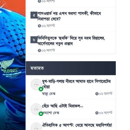
০৬ আগস্ট
পাসওয়ার্ড নয় এখন ভরসা পাসকী, কীভাবে
৫
নিরাপত্তা দেবে?
০৬ আগস্ট
ভিনিসিয়ুসকে ‘হুমকি’ দিয়ে সুর নরম রিয়ালের,
৬
আর্সেনালের নতুন প্রস্তাব
০৬ আগস্ট
রুশ বাহিনীর রাতভর ড্রোন-ক্ষেপণাস্ত্র হামলায়
৭
মতামত
কিয়েভে নিহত ১৭
০৬ আগস্ট
মুখ-মাড়ি-গলায় নীরবে আঘাত হানে সিগারেটের
ধোঁয়া
ইয়েমেনে সামরিক শিবিরে ভয়াবহ হামলা, নিহত
৮
৩০
স্বাস্থ্য ডেস্ক
০৬ আগস্ট
০৬ আগস্ট
বেঁচে আছি এটাই মিরাকল...
থাইল্যান্ড সফরে মিয়ানমারের মিন অং হ্লাইং
প্রত্যাশা ডেস্ক
০৬ আগস্ট
৯
০৬ আগস্ট
ঐতিহাসিক ৫ আগস্ট: ধেয়ে আসছে মহাবিপর্যয়!