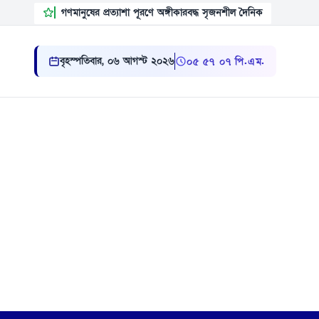
গণমানুষের প্রত্যাশা পূরণে অঙ্গীকারবদ্ধ সৃজনশীল দৈনিক
বৃহস্পতিবার, ০৬ আগস্ট ২০২৬
০৫:৫৭:০৮ পি.এম.