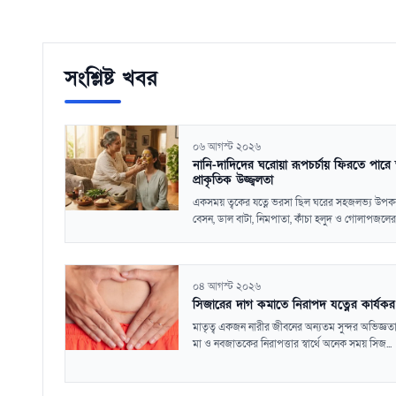
সংশ্লিষ্ট খবর
০৬ আগস্ট ২০২৬
নানি-দাদিদের ঘরোয়া রূপচর্চায় ফিরতে পারে 
প্রাকৃতিক উজ্জ্বলতা
একসময় ত্বকের যত্নে ভরসা ছিল ঘরের সহজলভ্য উপ
বেসন, ডাল বাটা, নিমপাতা, কাঁচা হলুদ ও গোলাপজলের
০৪ আগস্ট ২০২৬
সিজারের দাগ কমাতে নিরাপদ যত্নের কার্যক
মাতৃত্ব একজন নারীর জীবনের অন্যতম সুন্দর অভিজ্ঞত
মা ও নবজাতকের নিরাপত্তার স্বার্থে অনেক সময় সিজ...