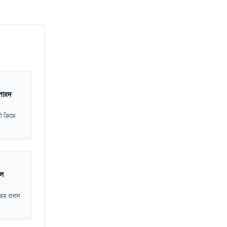
 পারদ
ী ক্রিমে
লে
তম প্রধান