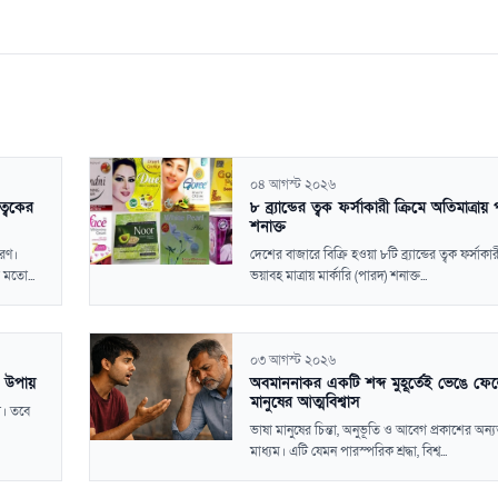
০৪ আগস্ট ২০২৬
ত্বকের
৮ ব্র্যান্ডের ত্বক ফর্সাকারী ক্রিমে অতিমাত্রায়
শনাক্ত
করণ।
দেশের বাজারে বিক্রি হওয়া ৮টি ব্র্যান্ডের ত্বক ফর্সাকার
 মতো...
ভয়াবহ মাত্রায় মার্কারি (পারদ) শনাক্ত...
০৩ আগস্ট ২০২৬
র উপায়
অবমাননাকর একটি শব্দ মুহূর্তেই ভেঙে ফে
মানুষের আত্মবিশ্বাস
া। তবে
ভাষা মানুষের চিন্তা, অনুভূতি ও আবেগ প্রকাশের অন্য
মাধ্যম। এটি যেমন পারস্পরিক শ্রদ্ধা, বিশ্ব...