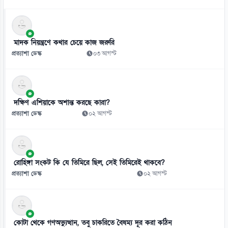
৮
ভিসা নিয়ে সতর্ক করলো ভারতীয় হাইকমিশন
০৬ আগস্ট
মাদক নিয়ন্ত্রণে কথার চেয়ে কাজ জরুরি
৯
প্রত্যাশা ডেস্ক
০৩ আগস্ট
মহেশখালী থেকে জাতীয় গ্রিডে সরবরাহ হচ্ছে ৮০০ মিলিয়ন ঘনফুট গ্যাস
০৬ আগস্ট
১০
দক্ষিণ এশিয়াকে অশান্ত করছে কারা?
রাষ্ট্রপতি নির্বাচনের তারিখ ঘোষণা
প্রত্যাশা ডেস্ক
০২ আগস্ট
০৬ আগস্ট
১১
সালমান খানকে প্রতারণার মামলায় আদালতে তলব
রোহিঙ্গা সংকট কি যে তিমিরে ছিল, সেই তিমিরেই থাকবে?
০৬ আগস্ট
প্রত্যাশা ডেস্ক
০২ আগস্ট
১২
মিরাজের সেঞ্চুরিতে প্রথম ইনিংসে টাইগারদের সংগ্রহ ২৬৩ রান
০৬ আগস্ট
কোটা থেকে গণঅভ্যুত্থান, তবু চাকরিতে বৈষম্য দূর করা কঠিন