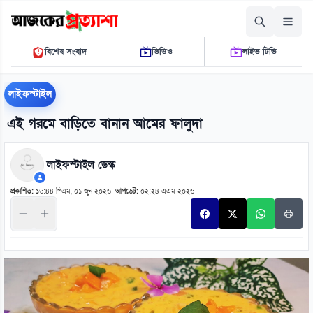
বৃহস্পতিবার, ০৬ আগস্ট ২০২৬
বিশেষ সংবাদ
ভিডিও
লাইভ টিভি
১২ ৪০ ০৯ পি.এম.
THE DAILY AJKER PROTTASHA
লাইফস্টাইল
এই গরমে বাড়িতে বানান আমের ফালুদা
লাইফস্টাইল ডেস্ক
প্রকাশিত:
১৬:৪৪ পিএম, ০১ জুন ২০২৬
|
আপডেট:
০২:২৪ এএম ২০২৬