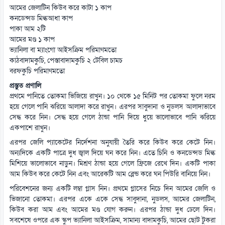
আমের জেলাটিন কিউব করে কাটা ১ কাপ
কনডেন্সড মিল্কআধা কাপ
পাকা আম ২টি
আমের মণ্ড ১ কাপ
ভ্যানিলা বা ম্যাংগো আইসক্রিম পরিমাণমতো
কাঠবাদামকুচি, পেস্তাবাদামকুচি ২ টেবিল চামচ
বরফকুচি পরিমাণমতো
প্রস্তুত প্রণালি
প্রথমে পানিতে তোকমা ভিজিয়ে রাখুন। ১০ থেকে ১৫ মিনিট পর তোকমা ফুলে নরম
হয়ে গেলে পানি ঝরিয়ে আলাদা করে রাখুন। এরপর সাবুদানা ও নুডলস আলাদাভাবে
সেদ্ধ করে নিন। সেদ্ধ হয়ে গেলে ঠান্ডা পানি দিয়ে ধুয়ে ভালোভাবে পানি ঝরিয়ে
একপাশে রাখুন।
এরপর জেলি প্যাকেটের নির্দেশনা অনুযায়ী তৈরি করে কিউব করে কেটে নিন।
অন্যদিকে একটি পাত্রে দুধ জ্বাল দিয়ে ঘন করে নিন। এতে চিনি ও কনডেন্সড মিল্ক
মিশিয়ে ভালোভাবে নাড়ুন। মিশ্রণ ঠান্ডা হয়ে গেলে ফ্রিজে রেখে দিন। একটি পাকা
আম কিউব করে কেটে নিন এবং আরেকটি আম ব্লেন্ড করে ঘন পিউরি বানিয়ে নিন।
পরিবেশনের জন্য একটি লম্বা গ্লাস নিন। প্রথমে গ্লাসের নিচে দিন আমের জেলি ও
ভিজানো তোকমা। এরপর একে একে সেদ্ধ সাবুদানা, নুডলস, আমের জেলাটিন,
কিউব করা আম এবং আমের মণ্ড যোগ করুন। এরপর ঠান্ডা দুধ ঢেলে দিন।
সবশেষে ওপরে এক স্কুপ ভ্যানিলা আইসক্রিম, সামান্য বাদামকুচি, আমের ছোট টুকরা