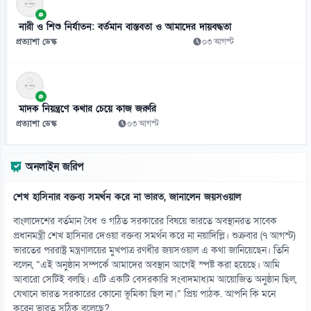
১১
স্বাস্থ্য খাতে জিডিপির ৫ শতাংশ বরাদ্দের ঘোষণা স্থানীয় সরকারমন্ত্রীর
নারী ও শিশু নির্যাতন: বর্তমান বাস্তবতা ও আমাদের দায়বদ্ধতা
০৮ আগস্ট
প্রত্যাশা ডেস্ক
০৩ আগস্ট
১২
ভাইরাল স্কুলছাত্রীকে লাথি মারার ভিডিও, টিসি দিলো ভুক্তভোগীকেই
০৮ আগস্ট
মাদক নিয়ন্ত্রণে কথার চেয়ে কাজ জরুরি
প্রত্যাশা ডেস্ক
০৩ আগস্ট
১৩
বিশ্বকাপে ‘প্রাণনাশের হুমকি’ পেয়েছিলেন মেসি!
অনলাইন জরিপ
০৮ আগস্ট
শেখ হাসিনার বক্তব্য সমর্থন করে না ভারত, জানালেন জয়সওয়াল
১৪
সেবার মানসিকতা ছাড়া চিকিৎসার মানোন্নয়ন সম্ভব নয়: প্রধানমন্ত্রী
বাংলাদেশের বর্তমান বৈধ ও গঠিত সরকারের বিষয়ে ভারতে অবস্থানরত সাবেক
০৮ আগস্ট
প্রধানমন্ত্রী শেখ হাসিনার দেওয়া বক্তব্য সমর্থন করে না নয়াদিল্লি। শুক্রবার (৭ আগস্ট)
ভারতের পররাষ্ট্র মন্ত্রণালয়ের মুখপাত্র রণধীর জয়সওয়াল এ কথা জানিয়েছেন। তিনি
বলেন, “এই অনুষ্ঠান সম্পর্কে আমাদের অবস্থান আগেই স্পষ্ট করা হয়েছে। আমি
১৫
আবারো সেটিই বলছি। এটি একটি বেসরকারি সংবাদমাধ্যম আয়োজিত অনুষ্ঠান ছিল,
আমিরাতে ঈদে মিলাদুন্নবীর ছুটি ২৮ আগস্ট
যেখানে ভারত সরকারের কোনো ভূমিকা ছিল না।” প্রিয় পাঠক. আপনি কি মনে
০৮ আগস্ট
করেন ভারত সঠিক বলেছে?