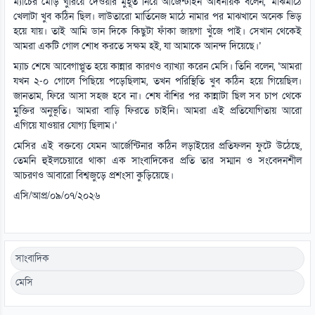
ম্যাচের মোড় ঘুরিয়ে দেওয়ার মুহূর্ত নিয়ে আর্জেন্টাইন অধিনায়ক বলেন, ‘মাঝমাঠে
খেলাটা খুব কঠিন ছিল। লাউতারো মার্তিনেজ মাঠে নামার পর মাঝখানে অনেক ভিড়
হয়ে যায়। তাই আমি ডান দিকে কিছুটা ফাঁকা জায়গা খুঁজে পাই। সেখান থেকেই
আমরা একটি গোল শোধ করতে সক্ষম হই, যা আমাকে আনন্দ দিয়েছে।’
ম্যাচ শেষে আবেগাপ্লুত হয়ে কান্নার কারণও ব্যাখ্যা করেন মেসি। তিনি বলেন, ‘আমরা
যখন ২-০ গোলে পিছিয়ে পড়েছিলাম, তখন পরিস্থিতি খুব কঠিন হয়ে গিয়েছিল।
জানতাম, ফিরে আসা সহজ হবে না। শেষ বাঁশির পর কান্নাটা ছিল সব চাপ থেকে
মুক্তির অনুভূতি। আমরা বাড়ি ফিরতে চাইনি। আমরা এই প্রতিযোগিতায় আরো
এগিয়ে যাওয়ার যোগ্য ছিলাম।’
মেসির এই বক্তব্যে যেমন আর্জেন্টিনার কঠিন লড়াইয়ের প্রতিফলন ফুটে উঠেছে,
তেমনি হুইলচেয়ারে থাকা এক সাংবাদিকের প্রতি তার সম্মান ও সংবেদনশীল
আচরণও আবারো বিশ্বজুড়ে প্রশংসা কুড়িয়েছে।
এসি/আপ্র/০৯/০৭/২০২৬
সাংবাদিক
মেসি