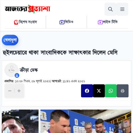
শনিবার, ০৮ আগস্ট ২০২৬
বিশেষ সংবাদ
ভিডিও
লাইভ টিভি
১২ ৪৮ ৪৩ পি.এম.
THE DAILY AJKER PROTTASHA
খেলাধুলা
হুইলচেয়ারে থাকা সাংবাদিককে সাক্ষাৎকার দিলেন মেসি
ক্রীড়া ডেস্ক
প্রকাশিত:
১৬:০৮ পিএম, ০৯ জুলাই ২০২৬
|
আপডেট:
১১:৪৬ এএম ২০২৬