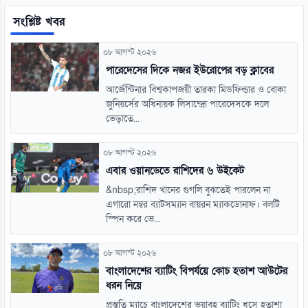
সংশ্লিষ্ট খবর
০৮ আগস্ট ২০২৬
পারেদেসের দিকে নজর ইউরোপের বড় ক্লাবের
আর্জেন্টিনার বিশ্বকাপজয়ী তারকা মিডফিল্ডার ও বোকা
জুনিয়র্সের অধিনায়ক লিসান্দ্রো পারেদেসকে দলে
ভেড়াতে...
০৮ আগস্ট ২০২৬
এবার ওয়ানডেতে রাশিদের ৬ উইকেট
&nbsp;রাশিদ খানের গুগলি বুঝতেই পারলেন না
এগারো নম্বর ব্যাটসম্যান বায়রন ম্যাকডোনাফ। বলটি
স্পিন করে ভে...
০৮ আগস্ট ২০২৬
বাংলাদেশের ব্যাটিং বিপর্যয়ে কোচ হতাশ আউটের
ধরন নিয়ে
প্রস্তুতি ম্যাচে বাংলাদেশের ভয়াবহ ব্যাটিং ধসে হতাশা