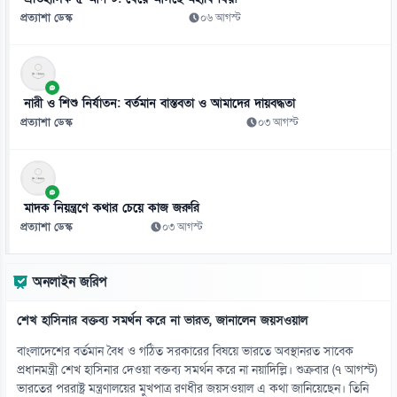
শেখ হাসিনাকে ফিরিয়ে আনতে দেরি কেন, প্রশ্ন শফিকুর রহমানের
প্রত্যাশা ডেস্ক
০৬ আগস্ট
০৭ আগস্ট
১১
জুলাইয়ের ‘নীরব বিপ্লবীদের’ প্রতি নাহিদের কৃতজ্ঞতা
নারী ও শিশু নির্যাতন: বর্তমান বাস্তবতা ও আমাদের দায়বদ্ধতা
০৭ আগস্ট
প্রত্যাশা ডেস্ক
০৩ আগস্ট
১২
এআইয়ের প্রভাবে উন্নত দেশে চাকরি হারানোর ঝুঁকি বেশি
০৭ আগস্ট
মাদক নিয়ন্ত্রণে কথার চেয়ে কাজ জরুরি
প্রত্যাশা ডেস্ক
০৩ আগস্ট
১৩
গুজরাটের কূপে রহস্যময় ঢেউ, নেই ভূমিকম্পের শঙ্কা
অনলাইন জরিপ
০৭ আগস্ট
শেখ হাসিনার বক্তব্য সমর্থন করে না ভারত, জানালেন জয়সওয়াল
১৪
৪১ বছরের ইতিহাসে প্রথমবার সৌদি তেল আমদানি বন্ধ যুক্তরাষ্ট্রের
বাংলাদেশের বর্তমান বৈধ ও গঠিত সরকারের বিষয়ে ভারতে অবস্থানরত সাবেক
০৭ আগস্ট
প্রধানমন্ত্রী শেখ হাসিনার দেওয়া বক্তব্য সমর্থন করে না নয়াদিল্লি। শুক্রবার (৭ আগস্ট)
ভারতের পররাষ্ট্র মন্ত্রণালয়ের মুখপাত্র রণধীর জয়সওয়াল এ কথা জানিয়েছেন। তিনি