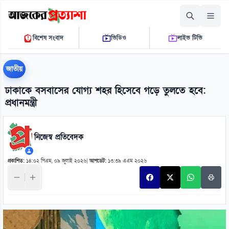
শনিবার, ০৮ আগস্ট ২০২৬
বিশেষ সংবাদ
ভিডিও
লাইভ টিভি
০৩ ৩২ ৪৩ এ.এম.
THE DAILY AJKER PROTTASHA
জাতীয়
ঢাকাকে বসবাসের যোগ্য শহর হিসেবে গড়ে তুলতে হবে:
প্রধানমন্ত্রী
নিজেস্ব প্রতিবেদক
প্রকাশিত:
১৪:০২ পিএম, ০৯ জুলাই ২০২৬
|
আপডেট:
১৩:৩৯ এএম ২০২৬