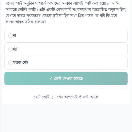
বলেন, “এই অনুষ্ঠান সম্পর্কে আমাদের অবস্থান আগেই স্পষ্ট করা হয়েছে। আমি
১৫
আবারো সেটিই বলছি। এটি একটি বেসরকারি সংবাদমাধ্যম আয়োজিত অনুষ্ঠান ছিল,
সৌদিতে ইরানপন্থিদের দ্বিমুখী হামলার আশঙ্কা
যেখানে ভারত সরকারের কোনো ভূমিকা ছিল না।” প্রিয় পাঠক. আপনি কি মনে
০৭ আগস্ট
করেন ভারত সঠিক বলেছে?
না
হ্যাঁ
মন্তব্য নেই
✓ ভোট দেওয়া হয়েছে
মোট ভোট: ১ | শেষ আপডেট: 6 ঘন্টা আগে