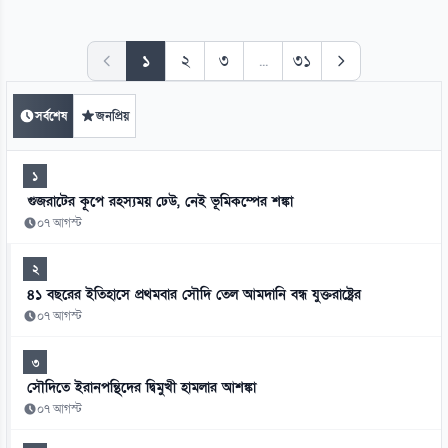
১
২
৩
...
৩১
সর্বশেষ
জনপ্রিয়
১
গুজরাটের কূপে রহস্যময় ঢেউ, নেই ভূমিকম্পের শঙ্কা
০৭ আগস্ট
২
৪১ বছরের ইতিহাসে প্রথমবার সৌদি তেল আমদানি বন্ধ যুক্তরাষ্ট্রের
০৭ আগস্ট
৩
সৌদিতে ইরানপন্থিদের দ্বিমুখী হামলার আশঙ্কা
০৭ আগস্ট