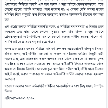
ঐক্যমতের ভিত্তিতে আগামী এক মাস মাদক ও জুয়া আইনে গ্রেফতারকৃতদের পক্ষে
কোনো ধরনের আইনি সহায়তা প্রদান করবেন না। এ ঘোষণা কেউ অমান্য করলে
সমিতির নিয়ম অনুযায়ী তার বিরুদ্ধে ব্যবস্থাসহ তাকেও মাদকসেবি হিসেবে গণ্য করা
হবে।
এক প্রশ্নের জবাবে সমিতির সভাপতি বলেন, এ সমিতির সব সদস্যই এ সিদ্ধান্ত গ্রহণ
করেছেন এবং তারা মেনে চলবেন। সুতরাং এক মাস মাদক ও জুয়া আইনে
গ্রেফতারকৃতরা আইনজীবীদের মাধ্যমে কোনো ধরনের আইনি সহায়তা পাবেন না।
সমিতি চাইলে এ সময় বাড়ানো হতে পারে।
অপর এক প্রশ্নের জবাবে সমিতির সাধারণ সম্পাদক অ্যাডভোকেট রফিকুল ইসলাম
রফিক বলেন, আইনজীবীরা সহায়তা না করলে আসামিদের জামিনে কিছুটা ভাটা
পড়বে এবং তারা হাজতবাস করলে অপরাধ বোধ থেকে মাদককে না বলবে। মূলত
সামাজিক অবক্ষয় থেকে সমাজকে রক্ষা করতে আইনজীবী হিসেবে দায়বদ্ধতা থেকে
আমরা এ সিদ্ধান্ত নিয়েছি। গ্রেফতারকৃত আসামিরা চাইলে আইনজীবী ছাড়া নিজেরা
আইনি লড়াই করতে পারবেন। সে ক্ষেত্রে আইনজীবী সমিতি কোনো ধরনের হস্তক্ষেপ
করবে না।
সংবাদ সম্মেলনে জেলা আইনজীবী সমিতির নেতাকর্মীরাসহ বেশ কিছু সদস্য উপস্থিত
ছিলেন।
এসি/আপ্র/০৯/০৭/২০২৬