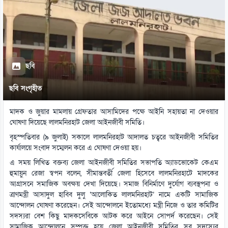
ছবি
ছবি সংগৃহীত
মাদক ও জুয়ার মামলায় গ্রেফতার আসামিদের পক্ষে আইনি সহায়তা না দেওয়ার
ঘোষণা দিয়েছে লালমনিরহাট জেলা আইনজীবী সমিতি।
বৃহস্পতিবার (৯ জুলাই) সকালে লালমনিরহাট আদালত চত্বরে আইনজীবী সমিতির
কার্যালয়ে সংবাদ সম্মেলন করে এ ঘোষণা দেওয়া হয়।
এ সময় লিখিত বক্তব্য জেলা আইনজীবী সমিতির সভাপতি অ্যাডভোকেট কেএম
হুমায়ুন রেজা স্বপন বলেন, সীমান্তবর্তী জেলা হিসেবে লালমনিরহাটে মাদকের
আগ্রাসনে সমাজিক অবক্ষয় দেখা দিয়েছে। সমাজ বিনির্মাণে দুর্যোগ ব্যবস্থপনা ও
ত্রাণমন্ত্রী আসাদুল হাবিব দুলু ‘আলোকিত লালমনিরহাট’ নামে একটি সামাজিক
আন্দোলন ঘোষণা করেছেন। সেই আন্দোলনে ইতোমধ্যে মন্ত্রী নিজে ও তার কমিটির
সদস্যরা বেশ কিছু মাদকসেবিকে আটক করে আইনে সোপর্দ করেছেন। সেই
সামাজিক আন্দোলনে সম্পৃক্ত হয়ে জেলা আইনজীবী সমিতির সব সদস্যের