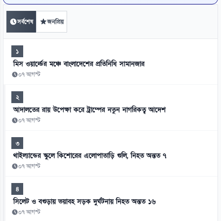
সর্বশেষ
জনপ্রিয়
১
মিস ওয়ার্ল্ডের মঞ্চে বাংলাদেশের প্রতিনিধি সামানজার
০৭ আগস্ট
২
আদালতের রায় উপেক্ষা করে ট্রাম্পের নতুন নাগরিকত্ব আদেশ
০৭ আগস্ট
৩
থাইল্যান্ডের স্কুলে কিশোরের এলোপাতাড়ি গুলি, নিহত অন্তত ৭
০৭ আগস্ট
৪
সিলেট ও বগুড়ায় ভয়াবহ সড়ক দুর্ঘটনায় নিহত অন্তত ১৬
০৭ আগস্ট