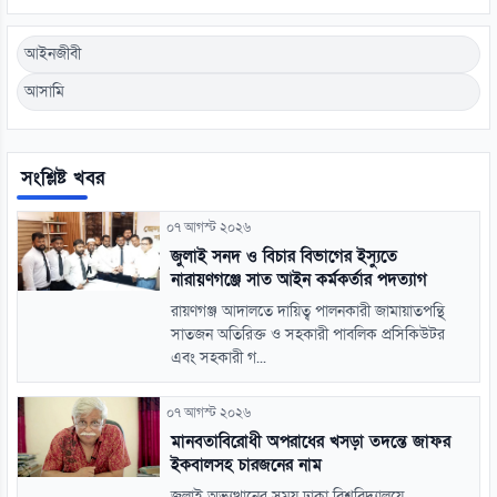
আইনজীবী
আসামি
সংশ্লিষ্ট খবর
০৭ আগস্ট ২০২৬
জুলাই সনদ ও বিচার বিভাগের ইস্যুতে
নারায়ণগঞ্জে সাত আইন কর্মকর্তার পদত্যাগ
রায়ণগঞ্জ আদালতে দায়িত্ব পালনকারী জামায়াতপন্থি
সাতজন অতিরিক্ত ও সহকারী পাবলিক প্রসিকিউটর
এবং সহকারী গ...
০৭ আগস্ট ২০২৬
মানবতাবিরোধী অপরাধের খসড়া তদন্তে জাফর
ইকবালসহ চারজনের নাম
জুলাই অভ্যুত্থানের সময় ঢাকা বিশ্ববিদ্যালয়ে