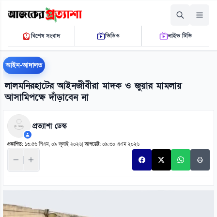
শুক্রবার, ০৭ আগস্ট ২০২৬
বিশেষ সংবাদ
ভিডিও
লাইভ টিভি
০৯ ১৮ ৫৫ এ.এম.
THE DAILY AJKER PROTTASHA
আইন-আদালত
লালমনিরহাটের আইনজীবীরা মাদক ও জুয়ার মামলায়
আসামিপক্ষে দাঁড়াবেন না
প্রত্যাশা ডেস্ক
প্রকাশিত:
১৩:৫৬ পিএম, ০৯ জুলাই ২০২৬
|
আপডেট:
০৯:৩০ এএম ২০২৬