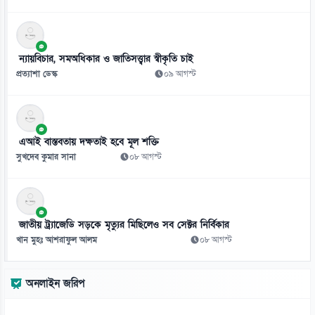
বিদেশে শিক্ষার ফি ডেবিট-ক্রেডিট কার্ডে পরিশোধের সুযোগ
১০ আগস্ট
১০
ন্যায়বিচার, সমঅধিকার ও জাতিসত্ত্বার স্বীকৃতি চাই
হামের উপসর্গ নিয়ে প্রাণ গেল আরো ৫ শিশুর
প্রত্যাশা ডেস্ক
০৯ আগস্ট
১০ আগস্ট
১১
ভূমিকম্পের আগেই থামাতে হবে যোগসাজশের ভবন-দুর্নীতি
এআই বাস্তবতায় দক্ষতাই হবে মূল শক্তি
১০ আগস্ট
সুখদেব কুমার সানা
০৮ আগস্ট
১২
৮ শিক্ষকের বিদ্যালয়ে পরীক্ষার্থী ৫, পাস করেনি কেউ
১০ আগস্ট
জাতীয় ট্র্যাজেডি সড়কে মৃত্যুর মিছিলেও সব সেক্টর নির্বিকার
খান মুহঃ আশরাফুল আলম
০৮ আগস্ট
১৩
বিএনপির পরিকল্পনা-কর্মসূচি সবসময়ই জনবান্ধব: প্রধানমন্ত্রী
অনলাইন জরিপ
১০ আগস্ট