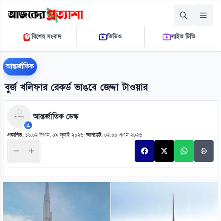
সোমবার, ১০ আগস্ট ২০২৬
বিশেষ সংবাদ
ভিডিও
লাইভ টিভি
০২:১৪:৪০ পি.এম.
THE DAILY AJKER PROTTASHA
আন্তর্জাতিক
বুর্জ খলিফার রেকর্ড ভাঙবে জেদ্দা টাওয়ার
আন্তর্জাতিক ডেস্ক
প্রকাশিত:
১৬:০২ পিএম, ০৯ জুলাই ২০২৬
|
আপডেট:
০২:০০ এএম ২০২৬