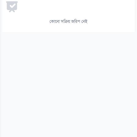
১৪
শাহজালালে পৌনে ৪ কোটি টাকার সোনা ফেলে পালালেন চালক
১০ আগস্ট
কোনো সক্রিয় জরিপ নেই
১৫
এসএসসির ফল খারাপ, রাজশাহীতে স্কুলছাত্রীর মৃত্যু
১০ আগস্ট