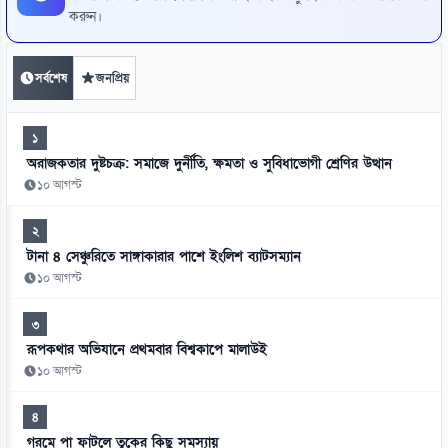
করুন।
সর্বশেষ
জনপ্রিয়
১
অরাজকতার দুষ্টচক্র: সমাজে দুর্নীতি, ক্ষমতা ও সুবিধাভোগী শ্রেণির উত্থান
১০ আগস্ট
২
টানা ৪ সেঞ্চুরিতে সাঙ্গাকারার পাশে ইংলিশ ব্যাটসম্যান
১০ আগস্ট
৩
রূপকথার অভিযানে প্রথমবার বিশ্বকাপে মালাউই
১০ আগস্ট
৪
গরমে পা ফাটলে ত্বকের কিছু সমস্যায়