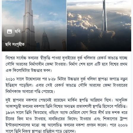
ছবি
ছবি সংগৃহীত
বিশ্বের সর্বোচ্চ ভবনের স্বীকৃতি পাওয়া দুবাইয়ের বুর্জ খলিফার রেকর্ড ভাঙতে যাচ্ছে
সৌদি আরবের নির্মাণাধীন জেদ্দা টাওয়ার। নির্মাণ শেষ হলে এটি হবে বিশ্বের প্রথম
এক কিলোমিটার উচ্চতার ভবন।
২০১০ সালে উদ্বোধনের পর ৮২৮ মিটার উচ্চতার বুর্জ খলিফা স্থাপত্য জগতে নতুন
ইতিহাস গড়েছিল। এবার সেই রেকর্ড ভাঙতে সৌদি আরবের জেদ্দা টাওয়ারের
নির্মাণকাজ আবারো গতি পেয়েছে।
দুই স্থাপনার নকশার পেছনেই রয়েছেন মার্কিন স্থপতি আদ্রিয়ান স্মিথ। আধুনিক
আকাশচুম্বী ভবনের নকশায় তিনি বিশ্বের অন্যতম প্রভাবশালী স্থপতি হিসেবে পরিচিত।
১৯৬৭ সালে তিনি স্কিডমোর, ওয়িংস অ্যান্ড মেরিলে যোগ দিয়ে দীর্ঘ চার দশক ধরে
চীনের জিন মাও টাওয়ার, নানজিংয়ের জিফেং টাওয়ার এবং শিকাগোর ট্রাম্প
ইন্টারন্যাশনালের মতো বহু আলোচিত ভবনের নকশা প্রণয়ন করেন। পরে ২০০৬
সালে তিনি নিজস্ব স্থাপত্য প্রতিষ্ঠান গড়ে তোলেন।