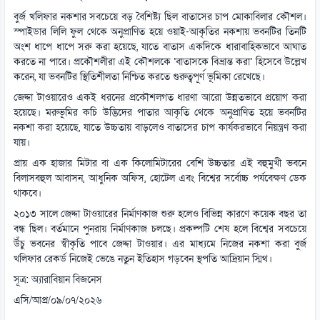
বুর্জ খলিফার নকশার সবচেয়ে বড় বৈশিষ্ট্য ছিল বাতাসের চাপ মোকাবিলার কৌশল।
স্পাইডার লিলি ফুল থেকে অনুপ্রাণিত হয়ে ওয়াই-আকৃতির নকশায় ভবনটির তিনটি
অংশ ধাপে ধাপে সরু করা হয়েছে, যাতে বাতাস একদিকে ধারাবাহিকভাবে আঘাত
করতে না পারে। প্রকৌশলীরা এই কৌশলকে ‘বাতাসকে বিভ্রান্ত করা’ হিসেবে উল্লেখ
করেন, যা ভবনটির স্থিতিশীলতা নিশ্চিত করতে গুরুত্বপূর্ণ ভূমিকা রেখেছে।
জেদ্দা টাওয়ারেও একই ধরনের প্রকৌশলগত ধারণা আরো উন্নতভাবে প্রয়োগ করা
হয়েছে। মরুভূমির কচি উদ্ভিদের পাতার আকৃতি থেকে অনুপ্রাণিত হয়ে ভবনটির
নকশা করা হয়েছে, যাতে উচ্চতায় বাড়লেও বাতাসের চাপ কার্যকরভাবে নিয়ন্ত্রণ করা
যায়।
প্রায় এক হাজার মিটার বা এক কিলোমিটারের বেশি উচ্চতার এই বহুমুখী ভবনে
বিলাসবহুল আবাসন, আধুনিক অফিস, হোটেল এবং বিশ্বের সর্বোচ্চ পর্যবেক্ষণ ডেক
থাকবে।
২০১৩ সালে জেদ্দা টাওয়ারের নির্মাণকাজ শুরু হলেও বিভিন্ন কারণে কয়েক বছর তা
বন্ধ ছিল। বর্তমানে পুনরায় নির্মাণকাজ চলছে। প্রকল্পটি শেষ হলে বিশ্বের সবচেয়ে
উঁচু ভবনের স্বীকৃতি পাবে জেদ্দা টাওয়ার। এর মাধ্যমে নিজের নকশা করা বুর্জ
খলিফার রেকর্ড নিজেই ভেঙে নতুন ইতিহাস গড়বেন স্থপতি আদ্রিয়ান স্মিথ।
সূত্র: অ্যারাবিয়ান বিজনেস
এসি/আপ্র/০৯/০৭/২০২৬