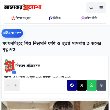
শুক্রবার, ০৭ আগস্ট ২০২৬
বিশেষ সংবাদ
ভিডিও
লাইভ টিভি
০৯:০৭:০০ পি.এম.
THE DAILY AJKER PROTTASHA
আইন-আদালত
ময়মনসিংহে শিশু নিছামনি ধর্ষণ ও হত্যা মামলায় ৩ জনের
মৃত্যুদণ্ড
নিজেস্ব প্রতিবেদক
প্রকাশিত:
১৫:৪৩ পিএম, ০৯ জুলাই ২০২৬
|
আপডেট:
০০:০১ এএম ২০২৬