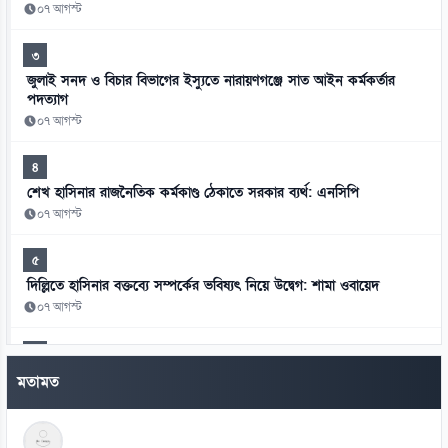
০৭ আগস্ট
৩
জুলাই সনদ ও বিচার বিভাগের ইস্যুতে নারায়ণগঞ্জে সাত আইন কর্মকর্তার
পদত্যাগ
০৭ আগস্ট
৪
শেখ হাসিনার রাজনৈতিক কর্মকাণ্ড ঠেকাতে সরকার ব্যর্থ: এনসিপি
০৭ আগস্ট
৫
দিল্লিতে হাসিনার বক্তব্যে সম্পর্কের ভবিষ্যৎ নিয়ে উদ্বেগ: শামা ওবায়েদ
০৭ আগস্ট
৬
মানবতাবিরোধী অপরাধের খসড়া তদন্তে জাফর ইকবালসহ চারজনের নাম
মতামত
০৭ আগস্ট
৭