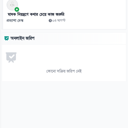
১২
মাদক নিয়ন্ত্রণে কথার চেয়ে কাজ জরুরি
ভিনিসিয়ুসকে ‘হুমকি’ দিয়ে সুর নরম রিয়ালের, আর্সেনালের নতুন প্রস্তাব
প্রত্যাশা ডেস্ক
০৩ আগস্ট
০৬ আগস্ট
১৩
অনলাইন জরিপ
রুশ বাহিনীর রাতভর ড্রোন-ক্ষেপণাস্ত্র হামলায় কিয়েভে নিহত ১৭
০৬ আগস্ট
১৪
ইয়েমেনে সামরিক শিবিরে ভয়াবহ হামলা, নিহত ৩০
কোনো সক্রিয় জরিপ নেই
০৬ আগস্ট
১৫
থাইল্যান্ড সফরে মিয়ানমারের মিন অং হ্লাইং
০৬ আগস্ট