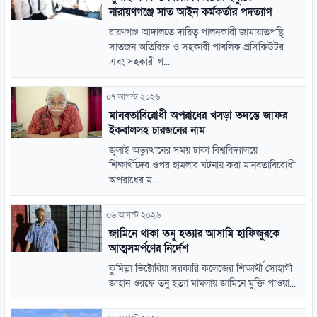
নারায়ণগঞ্জে সাত আইন কর্মকর্তার পদত্যাগ
রায়ণগঞ্জ আদালতে দায়িত্ব পালনকারী জামায়াতপন্থি
সাতজন অতিরিক্ত ও সহকারী পাবলিক প্রসিকিউটর
এবং সহকারী গ...
০৭ আগস্ট ২০২৬
মানবতাবিরোধী অপরাধের খসড়া তদন্তে জাফর
ইকবালসহ চারজনের নাম
জুলাই অভ্যুত্থানের সময় ঢাকা বিশ্ববিদ্যালয়ে
শিক্ষার্থীদের ওপর হামলার ঘটনায় করা মানবতাবিরোধী
অপরাধের ম...
০৬ আগস্ট ২০২৬
জামিনে থাকা তনু হত্যার আসামি হাফিজুরকে
আত্মসমর্পণের নির্দেশ
কুমিল্লা ভিক্টোরিয়া সরকারি কলেজের শিক্ষার্থী সোহাগী
জাহান ওরফে তনু হত্যা মামলায় জামিনে মুক্তি পাওয়া...