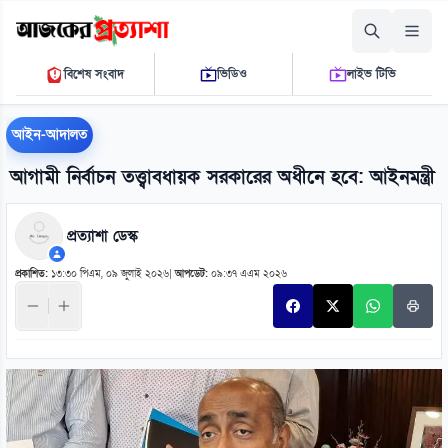
শুক্রবার, ০৭ আগস্ট ২০২৬
বিশেষ সংবাদ
ভিডিও
লাইভ টিভি
০৪ ৪১ ৩৯ এ.এম.
THE DAILY AJKER PROTTASHA
আইন-আদালত
আগামী নির্বাচন তত্ত্বাবধায়ক সরকারের অধীনে হবে: আইনমন্ত্রী
প্রত্যাশা ডেস্ক
প্রকাশিত:
১৩:৩০ পিএম, ০৯ জুলাই ২০২৬
|
আপডেট:
০৯:৩৭ এএম ২০২৬