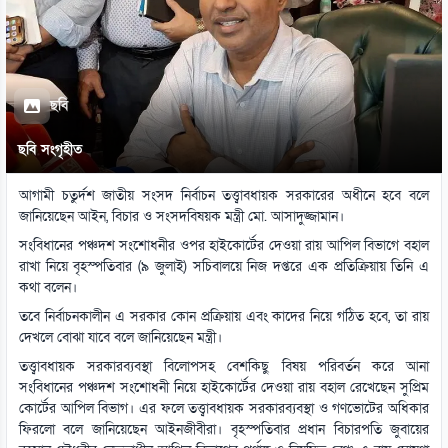
ছবি
ছবি সংগৃহীত
আগামী চতুর্দশ জাতীয় সংসদ নির্বাচন তত্ত্বাবধায়ক সরকারের অধীনে হবে বলে
জানিয়েছেন আইন, বিচার ও সংসদবিষয়ক মন্ত্রী মো. আসাদুজ্জামান।
সংবিধানের পঞ্চদশ সংশোধনীর ওপর হাইকোর্টের দেওয়া রায় আপিল বিভাগে বহাল
রাখা নিয়ে বৃহস্পতিবার (৯ জুলাই) সচিবালয়ে নিজ দপ্তরে এক প্রতিক্রিয়ায় তিনি এ
কথা বলেন।
তবে নির্বাচনকালীন এ সরকার কোন প্রক্রিয়ায় এবং কাদের নিয়ে গঠিত হবে, তা রায়
দেখলে বোঝা যাবে বলে জানিয়েছেন মন্ত্রী।
তত্ত্বাবধায়ক সরকারব্যবস্থা বিলোপসহ বেশকিছু বিষয় পরিবর্তন করে আনা
সংবিধানের পঞ্চদশ সংশোধনী নিয়ে হাইকোর্টের দেওয়া রায় বহাল রেখেছেন সুপ্রিম
কোর্টের আপিল বিভাগ। এর ফলে তত্ত্বাবধায়ক সরকারব্যবস্থা ও গণভোটের অধিকার
ফিরলো বলে জানিয়েছেন আইনজীবীরা। বৃহস্পতিবার প্রধান বিচারপতি জুবায়ের