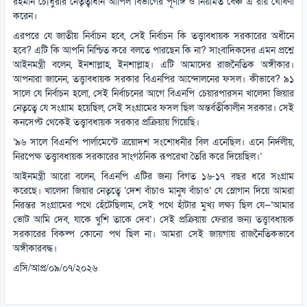
রহমান চৌধুরীর নেতৃত্বাধীন আপিল বিভাগের পূর্ণাঙ্গ ও নিয়মিত বেঞ্চ এ রায় ঘোষণা
করেন।
এরপরে যে জাতীয় নির্বাচন হবে, সেই নির্বাচন কি তত্ত্বাবধায়ক সরকারের অধীনে
হবে? এটি কি আপনি নিশ্চিত করে বলতে পারছেন কি না? সাংবাদিকদের এমন প্রশ্নে
আইনমন্ত্রী বলেন, ইনশাল্লাহ, ইনশাল্লাহ। এটি আমাদের রাজনৈতিক অঙ্গীকার।
আপনারা জানেন, তত্ত্বাবধায়ক সরকার বিএনপির আন্দোলনের ফসল। কীভাবে? ৯১
সালে যে নির্বাচন হলো, সেই নির্বাচনের আগে বিএনপি চেয়ারপারসন খালেদা জিয়ার
নেতৃত্বে যে সংগ্রাম হয়েছিল, সেই সংগ্রামের ফসল ছিল অন্তর্বর্তীকালীন সরকার। সেই
কনসেপ্ট থেকেই তত্ত্বাবধায়ক সরকার প্রক্রিয়ায় গিয়েছি।
‘৯৬ সালে বিএনপি পার্লামেন্টে ত্রয়োদশ সংশোধনীর বিল এনেছিল। এনে নির্দলীয়,
নিরপেক্ষ তত্ত্বাবধায়ক সরকারের সাংগঠনিক রূপরেখা তৈরি করে দিয়েছিল।’
আইনমন্ত্রী আরো বলেন, বিএনপি এটির জন্য বিগত ১৬-১৭ বছর ধরে সংগ্রাম
করেছে। খালেদা জিয়ার নেতৃত্বে ‘দেশ বাঁচাও মানুষ বাঁচাও’ যে স্লোগান দিয়ে আমরা
নিরন্তর সংগ্রামের পথে হেঁটেছিলাম, সেই পথে হাঁটার মুখ্য লক্ষ্য ছিল যে—‘আমার
ভোট আমি দেব, যাকে খুশি তাকে দেব’। সেই প্রক্রিয়ায় ফেরার জন্য তত্ত্বাবধায়ক
সরকারের বিকল্প কোনো পথ ছিল না। আমরা সেই জায়গায় রাজনৈতিকভাবে
অঙ্গীকারবদ্ধ।
এসি/আপ্র/০৯/০৭/২০২৬