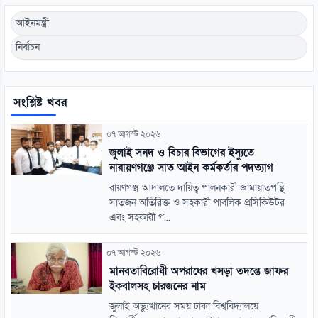
আইনমন্ত্রী
নির্বাচন
সংশ্লিষ্ট খবর
০৭ আগস্ট ২০২৬
জুলাই সনদ ও বিচার বিভাগের ইস্যুতে
নারায়ণগঞ্জে সাত আইন কর্মকর্তার পদত্যাগ
রায়ণগঞ্জ আদালতে দায়িত্ব পালনকারী জামায়াতপন্থি
সাতজন অতিরিক্ত ও সহকারী পাবলিক প্রসিকিউটর
এবং সহকারী গ...
০৭ আগস্ট ২০২৬
মানবতাবিরোধী অপরাধের খসড়া তদন্তে জাফর
ইকবালসহ চারজনের নাম
জুলাই অভ্যুত্থানের সময় ঢাকা বিশ্ববিদ্যালয়ে