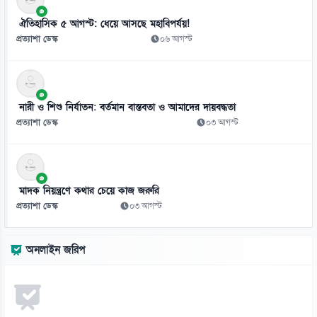
০৬ আগস্ট
ঐতিহাসিক ৫ আগস্ট: ধেয়ে আসছে মহাবিপর্যয়!
প্রত্যাশা ডেস্ক
০৬ আগস্ট
১০
জামিনে থাকা তনু হত্যার আসামি হাফিজুরকে আত্মসমর্পণের নির্দেশ
০৬ আগস্ট
নারী ও শিশু নির্যাতন: বর্তমান বাস্তবতা ও আমাদের দায়বদ্ধতা
১১
প্রত্যাশা ডেস্ক
০৩ আগস্ট
পাসওয়ার্ড নয় এখন ভরসা পাসকী, কীভাবে নিরাপত্তা দেবে?
০৬ আগস্ট
১২
মাদক নিয়ন্ত্রণে কথার চেয়ে কাজ জরুরি
ভিনিসিয়ুসকে ‘হুমকি’ দিয়ে সুর নরম রিয়ালের, আর্সেনালের নতুন প্রস্তাব
প্রত্যাশা ডেস্ক
০৩ আগস্ট
০৬ আগস্ট
১৩
অনলাইন জরিপ
রুশ বাহিনীর রাতভর ড্রোন-ক্ষেপণাস্ত্র হামলায় কিয়েভে নিহত ১৭
০৬ আগস্ট
১৪