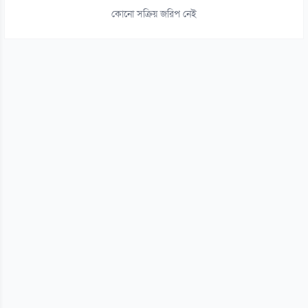
ইয়েমেনে সামরিক শিবিরে ভয়াবহ হামলা, নিহত ৩০
কোনো সক্রিয় জরিপ নেই
০৬ আগস্ট
১৫
থাইল্যান্ড সফরে মিয়ানমারের মিন অং হ্লাইং
০৬ আগস্ট