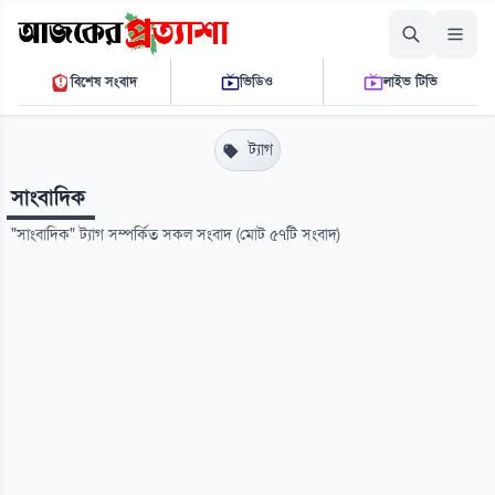
রোববার, ০৯ আগস্ট ২০২৬
বিশেষ সংবাদ
ভিডিও
লাইভ টিভি
১২:৪৪:২৮ পি.এম.
THE DAILY AJKER PROTTASHA
ট্যাগ
সাংবাদিক
"সাংবাদিক" ট্যাগ সম্পর্কিত সকল সংবাদ (মোট ৫৭টি সংবাদ)