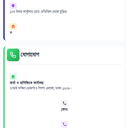
১৬৭ ইনার সার্কুলার রোড, মতিঝিল থেকে মুদ্রিত
ও
যোগাযোগ
বার্তা ও বাণিজ্যিক কার্যালয়:
৭/আই দক্ষিণ তেজগাঁও শিল্প এলাকা, ঢাকা-১২০৮।
ফোন: