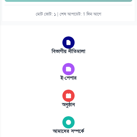
মোট ভোট: ১ | শেষ আপডেট: 1 দিন আগে
বিভাগীয় নীতিমালা
ই-পেপার
অনুষ্ঠান
আমাদের সম্পর্কে