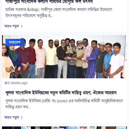
গাজীপুরে সাংবাদিক কল্যাণ সমিতির মৌসুমি ফল উৎসব
মানিক সরকার:&nbsp; গাজীপুর জেলা সাংবাদিক কল্যাণ সমিতির উদ্যোগে
উৎসবমুখর পরিবেশে অনুষ্ঠিত হ...
আরও পড়ুন
সারাদেশ
2 weeks ago
খুলনা সাংবাদিক ইউনিয়নের নতুন কমিটির দায়িত্ব গ্রহণ, ঐক্যের আহ্বান
খুলনা সাংবাদিক ইউনিয়ন (রেজি. নং-১০০৮)-এর নবনির্বাচিত কমিটি আনুষ্ঠানিকভাবে
দায়িত্ব গ্রহণ কর...
আরও পড়ুন