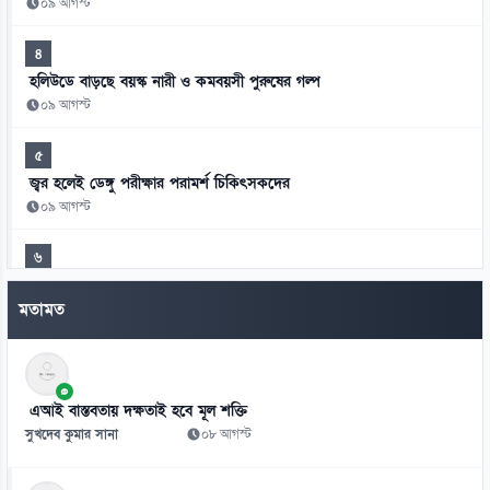
০৯ আগস্ট
৪
হলিউডে বাড়ছে বয়স্ক নারী ও কমবয়সী পুরুষের গল্প
০৯ আগস্ট
৫
জ্বর হলেই ডেঙ্গু পরীক্ষার পরামর্শ চিকিৎসকদের
০৯ আগস্ট
৬
ওমরাহ করতে সৌদি আরবে যেতে চেয়েছিলেন ডন
মতামত
০৯ আগস্ট
৭
এক মায়ের স্বপ্ন পূরণ করলেন হাইকমিশনার দীনেশ ত্রিবেদী
এআই বাস্তবতায় দক্ষতাই হবে মূল শক্তি
০৯ আগস্ট
সুখদেব কুমার সানা
০৮ আগস্ট
৮
সালমান শাহ হত্যা মামলায় ডন গ্রেফতার