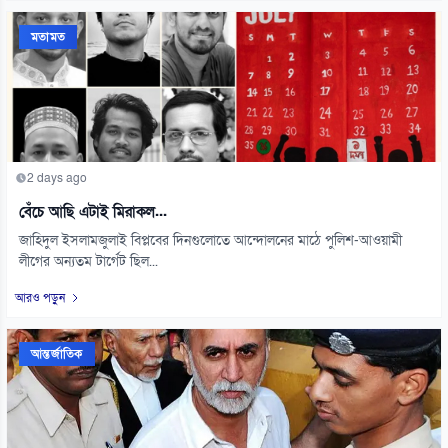
মতামত
2 days ago
বেঁচে আছি এটাই মিরাকল...
জাহিদুল ইসলামজুলাই বিপ্লবের দিনগুলোতে আন্দোলনের মাঠে পুলিশ-আওয়ামী
লীগের অন্যতম টার্গেট ছিল...
আরও পড়ুন
আন্তর্জাতিক