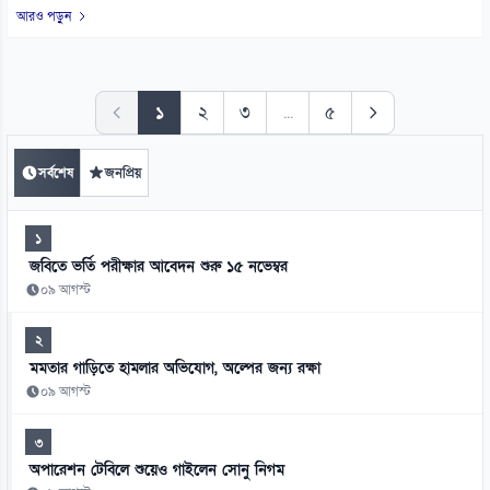
আরও পড়ুন
১
২
৩
...
৫
সর্বশেষ
জনপ্রিয়
১
জবিতে ভর্তি পরীক্ষার আবেদন শুরু ১৫ নভেম্বর
০৯ আগস্ট
২
মমতার গাড়িতে হামলার অভিযোগ, অল্পের জন্য রক্ষা
০৯ আগস্ট
৩
অপারেশন টেবিলে শুয়েও গাইলেন সোনু নিগম