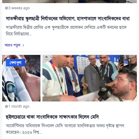
3 weeks ago
সাতক্ষীরায় স্কুলছাত্রী নির্যাতনের অভিযোগ, হাসপাতালে সাংবাদিকদের বাধা
সাতক্ষীরায় দ্বিতীয় শ্রেণির এক স্কুলছাত্রীকে প্রলোভন দেখিয়ে একটি ভবনের ছাদে
নিয়ে নির্যাতনের...
আরও পড়ুন
খেলাধুলা
1 month ago
হুইলচেয়ারে থাকা সাংবাদিককে সাক্ষাৎকার দিলেন মেসি
আর্জেন্টিনার অধিনায়ক লিওনেল মেসি আবারো মানবিকতার অনন্য দৃষ্টান্ত স্থাপন
করেছেন। ২০২৬ বিশ্ব...