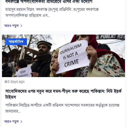
বদরগঞ্জে অপসাংবাদিকতা প্রতিরোধে ওসির ঐক্য উদ্যোগ
মাহাবুব রহমান বিপ্লব. বদরগঞ্জ (রংপুর) প্রতিনিধি: রংপুরের বদরগঞ্জে
অপসাংবাদিকতা প্রতিরোধ এব...
আরও পড়ুন
আন্তর্জাতিক
2 days ago
সাংবাদিকদের ওপর নতুন করে দমন-পীড়ন শুরু করেছে পাকিস্তান: নিউ ইয়র্ক
টাইমস
পাকিস্তান নিয়ন্ত্রিত কাশ্মীরে একটি প্রতিবাদ আন্দোলনে সরকারের কর্তৃত্বকে চ্যালেঞ্জ
জানানোর...
আরও পড়ুন