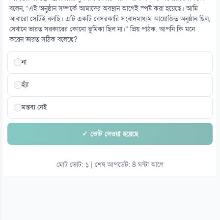
বলেন, “এই অনুষ্ঠান সম্পর্কে আমাদের অবস্থান আগেই স্পষ্ট করা হয়েছে। আমি
১৫
আবারো সেটিই বলছি। এটি একটি বেসরকারি সংবাদমাধ্যম আয়োজিত অনুষ্ঠান ছিল,
ছুটিতে থাকা ৫৬৫ শ্রমিক জানলেন চাকরি নেই
যেখানে ভারত সরকারের কোনো ভূমিকা ছিল না।” প্রিয় পাঠক. আপনি কি মনে
০৮ আগস্ট
করেন ভারত সঠিক বলেছে?
না
হ্যাঁ
মন্তব্য নেই
✓ ভোট দেওয়া হয়েছে
মোট ভোট: ১ | শেষ আপডেট: 8 ঘন্টা আগে