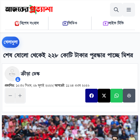
শনিবার, ০৮ আগস্ট ২০২৬
বিশেষ সংবাদ
ভিডিও
লাইভ টিভি
০৫:৫৩:৩৪ এ.এম.
THE DAILY AJKER PROTTASHA
খেলাধুলা
শেষ ষোলো থেকেই ২২৮ কোটি টাকার পুরস্কার পাচ্ছে মিশর
ক্রীড়া ডেস্ক
প্রকাশিত:
১০:৫০ পিএম, ০৯ জুলাই ২০২৬
|
আপডেট:
১১:০৪ এএম ২০২৬