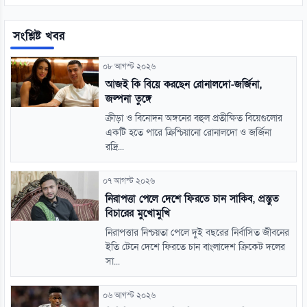
সংশ্লিষ্ট খবর
০৮ আগস্ট ২০২৬
আজই কি বিয়ে করছেন রোনালদো-জর্জিনা,
জল্পনা তুঙ্গে
ক্রীড়া ও বিনোদন অঙ্গনের বহুল প্রতীক্ষিত বিয়েগুলোর
একটি হতে পারে ক্রিশ্চিয়ানো রোনালদো ও জর্জিনা
রদ্রি...
০৭ আগস্ট ২০২৬
নিরাপত্তা পেলে দেশে ফিরতে চান সাকিব, প্রস্তুত
বিচারের মুখোমুখি
নিরাপত্তার নিশ্চয়তা পেলে দুই বছরের নির্বাসিত জীবনের
ইতি টেনে দেশে ফিরতে চান বাংলাদেশ ক্রিকেট দলের
সা...
০৬ আগস্ট ২০২৬