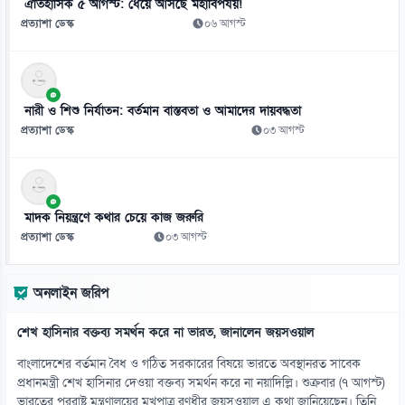
ঐতিহাসিক ৫ আগস্ট: ধেয়ে আসছে মহাবিপর্যয়!
ট্রাম্পের কূটনীতি আসলে ‘নাটক’, অভিযোগ ইরানি স্পিকারের
প্রত্যাশা ডেস্ক
০৬ আগস্ট
০৮ আগস্ট
১১
এআইয়ের লেখা গল্পে মুগ্ধ পাঠক, চমক গবেষণায়
নারী ও শিশু নির্যাতন: বর্তমান বাস্তবতা ও আমাদের দায়বদ্ধতা
০৮ আগস্ট
প্রত্যাশা ডেস্ক
০৩ আগস্ট
১২
পানির নিচে ডুব দিয়ে আকাশেও উড়বে বিস্ময়কর রোবট
০৮ আগস্ট
মাদক নিয়ন্ত্রণে কথার চেয়ে কাজ জরুরি
প্রত্যাশা ডেস্ক
০৩ আগস্ট
১৩
বদরগঞ্জে অপসাংবাদিকতা প্রতিরোধে ওসির ঐক্য উদ্যোগ
অনলাইন জরিপ
০৮ আগস্ট
শেখ হাসিনার বক্তব্য সমর্থন করে না ভারত, জানালেন জয়সওয়াল
১৪
পেহেলি ভৈরবীর শেষ গানের সুর থামলো ভোরের রক্তাক্ত সড়কে
বাংলাদেশের বর্তমান বৈধ ও গঠিত সরকারের বিষয়ে ভারতে অবস্থানরত সাবেক
০৮ আগস্ট
প্রধানমন্ত্রী শেখ হাসিনার দেওয়া বক্তব্য সমর্থন করে না নয়াদিল্লি। শুক্রবার (৭ আগস্ট)
ভারতের পররাষ্ট্র মন্ত্রণালয়ের মুখপাত্র রণধীর জয়সওয়াল এ কথা জানিয়েছেন। তিনি