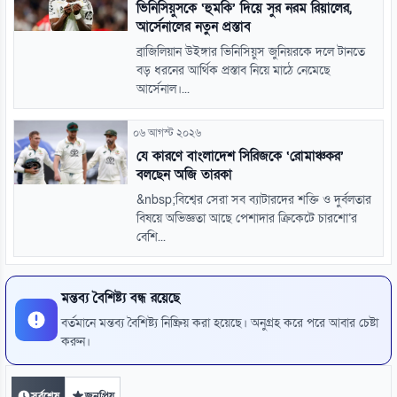
ভিনিসিয়ুসকে ‘হুমকি’ দিয়ে সুর নরম রিয়ালের,
আর্সেনালের নতুন প্রস্তাব
ব্রাজিলিয়ান উইঙ্গার ভিনিসিয়ুস জুনিয়রকে দলে টানতে
বড় ধরনের আর্থিক প্রস্তাব নিয়ে মাঠে নেমেছে
আর্সেনাল।...
০৬ আগস্ট ২০২৬
যে কারণে বাংলাদেশ সিরিজকে ‘রোমাঞ্চকর’
বলছেন অজি তারকা
&nbsp;বিশ্বের সেরা সব ব্যাটারদের শক্তি ও দুর্বলতার
বিষয়ে অভিজ্ঞতা আছে পেশাদার ক্রিকেটে চারশো’র
বেশি...
মন্তব্য বৈশিষ্ট্য বন্ধ রয়েছে
বর্তমানে মন্তব্য বৈশিষ্ট্য নিষ্ক্রিয় করা হয়েছে। অনুগ্রহ করে পরে আবার চেষ্টা
করুন।
সর্বশেষ
জনপ্রিয়