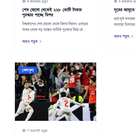
4 weeks ago
4 weeks a
শেষ ষোলো থেকেই ২২৮ কোটি টাকার
সুরের জাদুতে
পুরস্কার পাচ্ছে মিশর
প্রায় দুই দশকের
বিশ্বকাপের শেষ ষোলো থেকে বিদায় নিলেও এবারের
আবারো মিশরের 
আসর থেকে বড় অঙ্কের আর্থিক পুরস্কার নিয়ে দেশে
সুরের জাদু ছ...
ফ...
আরও পড়ুন
আরও পড়ুন
খেলাধুলা
1 month ago