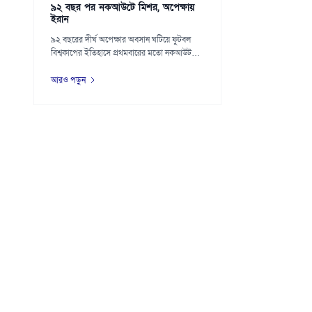
৯২ বছর পর নকআউটে মিশর, অপেক্ষায়
ইরান
৯২ বছরের দীর্ঘ অপেক্ষার অবসান ঘটিয়ে ফুটবল
বিশ্বকাপের ইতিহাসে প্রথমবারের মতো নকআউট
পর্বে (শ...
আরও পড়ুন