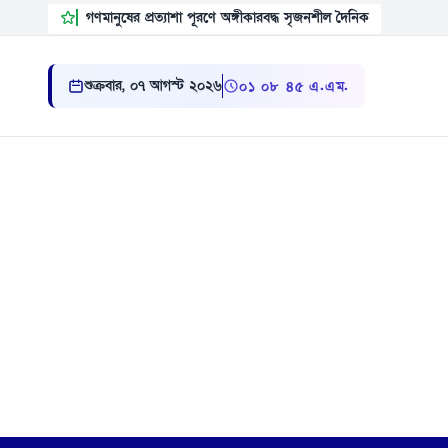
গণমানুষের প্রত্যাশা পূরণে অঙ্গীকারবদ্ধ সৃজনশীল দৈনিক
শুক্রবার, ০৭ আগস্ট ২০২৬
০১:০৮:৪৬ এ.এম.