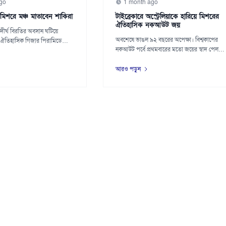
go
1 month ago
 মিশরে মঞ্চ মাতাবেন শাকিরা
টাইব্রেকারে অস্ট্রেলিয়াকে হারিয়ে মিশরের
ঐতিহাসিক নকআউট জয়
 দীর্ঘ বিরতির অবসান ঘটিয়ে
অবশেষে ভাঙল ৯২ বছরের অপেক্ষা। বিশ্বকাপের
ঐতিহাসিক গিজার পিরামিডে
নকআউট পর্বে প্রথমবারের মতো জয়ের স্বাদ পেল
মিশর। য...
আরও পড়ুন