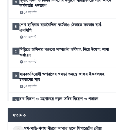
জুলাই সনদ ও বিচার বিভাগের ইস্যুতে নারায়ণগঞ্জে সাত আইন
৩
কর্মকর্তার পদত্যাগ
০৭ আগস্ট
শেখ হাসিনার রাজনৈতিক কর্মকাণ্ড ঠেকাতে সরকার ব্যর্থ:
৪
এনসিপি
০৭ আগস্ট
দিল্লিতে হাসিনার বক্তব্যে সম্পর্কের ভবিষ্যৎ নিয়ে উদ্বেগ: শামা
৫
ওবায়েদ
০৭ আগস্ট
মানবতাবিরোধী অপরাধের খসড়া তদন্তে জাফর ইকবালসহ
৬
চারজনের নাম
০৭ আগস্ট
চার বিভাগ ও মন্ত্রণালয়ে নতুন সচিব নিয়োগ ও পদায়ন
৭
০৬ আগস্ট
মতামত
স্কুলে ভর্তিতে প্রথম শ্রেণি লটারিতে ও দ্বিতীয় থেকে নবম পর্যন্ত
৮
দিতে হবে পরীক্ষা
মুখ-মাড়ি-গলায় নীরবে আঘাত হানে সিগারেটের ধোঁয়া