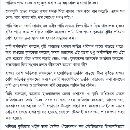
পানিতে পচে যাচ্ছে এবং স্তূপ করা ধানে অঙ্কুরোদগম দেখা দিচ্ছে।
হাকালুকি হাওর পাড়ের কৃষক খসরু মিয়া বলেন, “ঋণ করে ধান করেছি। এখন সব
শেষ। ঘরে খাবার নাই, ঋণ শোধের পথও নাই।”
পানি উন্নয়ন বোর্ড জানায়, নদ-নদীর পানি এখনো বিপৎসীমার নিচে থাকলেও হাওরে
বৃষ্টির পানি জমে পরিস্থিতি জটিল হয়েছে। পানি নিষ্কাশনের তুলনায় বৃষ্টির পরিমাণ
বেশি হওয়ায় দ্রুত স্বাভাবিক হওয়ার সম্ভাবনা কম।
কৃষি কর্মকর্তারা বলছেন, বৃষ্টি অব্যাহত থাকলে ক্ষতির পরিমাণ আরো বাড়তে পারে।
আর হাওরের কৃষকেরা বলছেন, ফসল হারানোর এই যন্ত্রণা শুধু অর্থনৈতিক নয়-এটা
এক বছরের বেঁচে থাকার লড়াই ভেঙে পড়া। কৃষকদের অনেকেই আর্তনাদ করছেন-
বাচ্চাকাচ্চা নিয়ে সংসার চলবে কীভাবে? আমরা খাবো কী?
হাওরে বেশি ক্ষতিগ্রস্ত কৃষকদের সহযোগিতায় তহবিল বাড়ছে: টানা বৃষ্টিতে হাওরে
বেশি ক্ষতিগ্রস্ত কৃষকদের জন্য সরকারি সহযোগিতার তহবিল বাড়ানোর কথা বলেছেন
কৃষি এবং মৎস্য ও প্রাণিসম্পদ মন্ত্রী মোহাম্মদ আমিন উর রশিদ।
তিনি বলেছেন, আক্রান্ত হাওরাঞ্চলের জেলা প্রশাসক ও কৃষি অধিদপ্তর থেকে
ক্ষতিগ্রস্তদের তথ্য নিচ্ছে সরকার। যারা চরম ক্ষতিগ্রস্ত হয়েছেন, তাদের জন্য
সরকারের যে তহবিল সেটি বাড়ানোর উদ্যোগ গ্রহণ করা হয়েছে। সেইসঙ্গে যেসব
বেড়িবাঁধ ভেঙে হাওর প্লাবিত হয়েছে, সেগুলো টেকসই করার জন্য পরিকল্পনা গ্রহণ
করা হয়েছে।
শনিবার কুমিল্লায় শহীদ ভাষা সৈনিক ধীরেন্দ্রনাথ দত্ত স্টেডিয়ামের জিমনেসিয়ামে