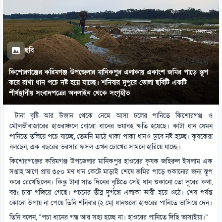
ছবি
কিশোরগঞ্জের করিমগঞ্জ উপজেলার মানিকপুর এলাকায় একাংশ জমির পাড়ে স্তূপ
করে রাখা ধান পচে নষ্ট হয়ে যাচ্ছে। শনিবার দুপুরে তোলা ছবিটি একটি
শীর্ষস্থানীয় সংবাদপত্রের অনলাইন থেকে সংগৃহীত
টানা বৃষ্টি আর উজান থেকে নেমে আসা ঢলের পানিতে কিশোরগঞ্জ ও
মৌলভীবাজারের হাওরাঞ্চলে বোরো ধানের ভয়াবহ ক্ষতি হয়েছে। কাটা ধান যেমন
পানিতে তলিয়ে পচে যাচ্ছে, তেমনি মাঠে থাকা পাকা ধানও ডুবে নষ্ট হচ্ছে। কৃষকেরা
বলছেন, এক বছরের ভরসার ফসল এখন চোখের সামনে হারিয়ে যাচ্ছে।
কিশোরগঞ্জের করিমগঞ্জ উপজেলার মানিকপুর হাওরের কৃষক জহিরুল ইসলাম এক
সপ্তাহ আগে প্রায় ৩৫০ মণ ধান কেটে মাড়াই শেষে জমির পাড়ে শুকানোর জন্য স্তূপ
করে রেখেছিলেন। কিন্তু টানা সাত দিনের বৃষ্টিতে সেই ধান শুকানো তো দূরের কথা,
বরং চারা গজিয়ে গেছে। পচনের তীব্র দুর্গন্ধে এলাকা ভারী হয়ে ওঠে। শেষ পর্যন্ত
কোনো উপায় না পেয়ে তিনি শনিবার (২ মে) ধানগুলো হাওরের পানিতে ভাসিয়ে দেন।
তিনি বলেন, “পচা ধানের গন্ধ আর সহ্য হচ্ছে না। হাওরের পানিতে দিছি ভাসাইয়া।”