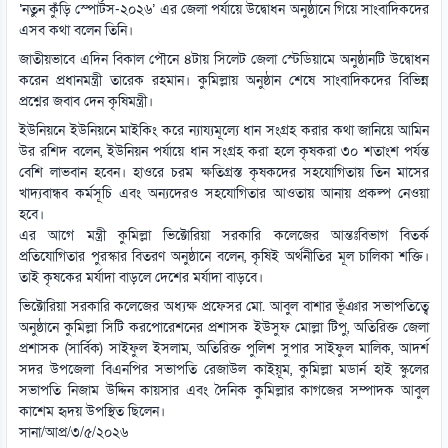
‘নতুন কুঁড়ি স্পোর্টস-২০২৬’ এর জেলা পর্যায়ে উদ্বোধন অনুষ্ঠানে গিয়ে সাংবাদিকদের
এসব কথা বলেন তিনি।
জাতীয়ভাবে এদিন বিকাল পৌনে ৪টায় সিলেট জেলা স্টেডিয়ামে অনুষ্ঠানটি উদ্বোধন
করেন প্রধানমন্ত্রী তারেক রহমান। কুমিল্লায় অনুষ্ঠান শেষে সাংবাদিকদের বিভিন্ন
প্রশ্নের জবাব দেন কৃষিমন্ত্রী।
ইউনিয়নে ইউনিয়নে মাইকিং করে ন্যায্যমূল্যে ধান সংগ্রহ করার কথা জানিয়ে আমিন
উর রশিদ বলেন, ইউনিয়ন পর্যায়ে ধান সংগ্রহ করা হলে কৃষকরা ৩০ শতাংশ পর্যন্ত
বেশি লাভবান হবেন। হাওরে চরম ক্ষতিগ্রস্ত কৃষকদের সহযোগিতায় তিন মাসের
খাদ্যবান্ধব কর্মসূচি এবং অন্যদেরও সহযোগিতার আওতায় আনায় প্রকল্প নেওয়া
হবে।
এর আগে মন্ত্রী কুমিল্লা ভিক্টোরিয়া সরকারি কলেজের আন্তঃবিভাগ বিতর্ক
প্রতিযোগিতার পুরস্কার বিতরণ অনুষ্ঠানে বলেন, কৃষিই অর্থনীতির মূল চালিকা শক্তি।
তাই কৃষকের মর্যাদা বাড়লে দেশের মর্যাদা বাড়বে।
ভিক্টোরিয়া সরকারি কলেজের অধ্যক্ষ প্রফেসর মো. আবুল বাশার ভূঁঞার সভাপতিত্বে
অনুষ্ঠানে কুমিল্লা সিটি করপোরেশনের প্রশাসক ইউসুফ মোল্লা টিপু, অতিরিক্ত জেলা
প্রশাসক (সার্বিক) সাইফুল ইসলাম, অতিরিক্ত পুলিশ সুপার সাইফুল মালিক, আদর্শ
সদর উপজেলা বিএনপির সভাপতি রেজাউল কাইয়ূম, কুমিল্লা মডার্ন হাই স্কুলের
সভাপতি নিজাম উদ্দিন কায়সার এবং দৈনিক কুমিল্লার কাগজের সম্পাদক আবুল
কাশেম হৃদয় উপস্থিত ছিলেন।
সানা/আপ্র/৩/৫/২০২৬