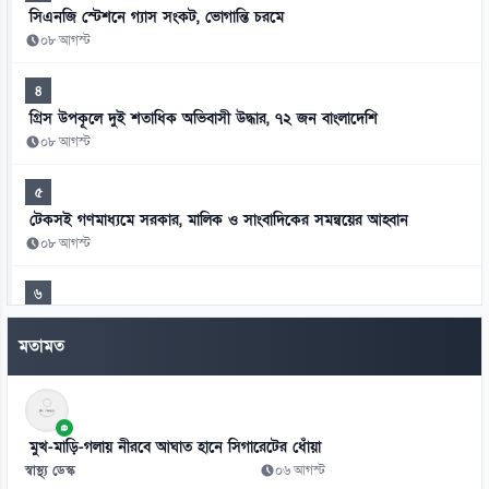
সিএনজি স্টেশনে গ্যাস সংকট, ভোগান্তি চরমে
০৮ আগস্ট
৪
গ্রিস উপকূলে দুই শতাধিক অভিবাসী উদ্ধার, ৭২ জন বাংলাদেশি
০৮ আগস্ট
৫
টেকসই গণমাধ্যমে সরকার, মালিক ও সাংবাদিকের সমন্বয়ের আহ্বান
০৮ আগস্ট
৬
দিল্লিতে হাসিনার বক্তব্যে ক্ষুব্ধ জামায়াত, ভারতের সমালোচনা
মতামত
০৮ আগস্ট
৭
শেখ হাসিনার বক্তব্য গুরুত্ব দিচ্ছে না সরকার: স্বরাষ্ট্রমন্ত্রী
মুখ-মাড়ি-গলায় নীরবে আঘাত হানে সিগারেটের ধোঁয়া
০৭ আগস্ট
স্বাস্থ্য ডেস্ক
০৬ আগস্ট