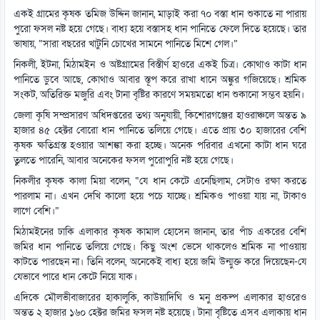
একই গ্রামের কৃষক তমিজ উদ্দিন জানান, মাড়াই করা ৭০ বস্তা ধান শুকাতে না পারায়
পুরো ফসল নষ্ট হয়ে গেছে। বাধ্য হয়ে বস্তাসহ ধান পানিতে ফেলে দিতে হয়েছে। তার
ভাষায়, “সারা বছরের খাটুনি চোখের সামনে পানিতে মিশে গেল।”
নিকলী, ইটনা, মিঠামইন ও অষ্টগ্রামের বিস্তীর্ণ হাওরে একই চিত্র। কোথাও কাটা ধান
পানিতে ডুবে আছে, কোথাও আবার স্তূপ করে রাখা ধানে অঙ্কুর গজিয়েছে। শ্রমিক
সংকট, অতিরিক্ত মজুরি এবং টানা বৃষ্টির কারণে সময়মতো ধান শুকানো সম্ভব হয়নি।
জেলা কৃষি সম্প্রসারণ অধিদপ্তরের তথ্য অনুযায়ী, কিশোরগঞ্জের হাওরাঞ্চলে অন্তত ৯
হাজার ৪৫ হেক্টর বোরো ধান পানিতে তলিয়ে গেছে। এতে প্রায় ৩০ হাজারের বেশি
কৃষক ক্ষতিগ্রস্ত হওয়ার আশঙ্কা করা হচ্ছে। অনেক পরিবার এখনো কাটা ধান ঘরে
তুলতে পারেনি, আবার অনেকের ফসল পুরোপুরি নষ্ট হয়ে গেছে।
নিকলীর কৃষক কালা মিয়া বলেন, “যে ধান কেটে এনেছিলাম, সেটাও রক্ষা করতে
পারলাম না। এখন দেখি কালো হয়ে পচে যাচ্ছে। শ্রমিকও পাওয়া যায় না, টাকাও
লাগে বেশি।”
মিঠামইনের ঢাকি এলাকার কৃষক কামাল হোসেন জানান, তার পাঁচ একরের বেশি
জমির ধান পানিতে তলিয়ে গেছে। কিছু অংশ ভেসে থাকলেও শ্রমিক না পাওয়ায়
কাটতে পারছেন না। তিনি বলেন, অনেকেই বাধ্য হয়ে জমি উন্মুক্ত করে দিয়েছেন-যে
যেভাবে পারে ধান কেটে নিয়ে যাক।
এদিকে মৌলভীবাজারের হাকালুকি, কাউয়াদিঘি ও মনু প্রকল্প এলাকার হাওরেও
অন্তত ২ হাজার ১৬০ হেক্টর জমির ফসল নষ্ট হয়েছে। টানা বৃষ্টিতে এসব এলাকায় ধান