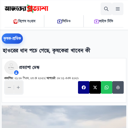
শনিবার, ০৮ আগস্ট ২০২৬
বিশেষ সংবাদ
ভিডিও
লাইভ টিভি
১১:০২:৩০ পি.এম.
THE DAILY AJKER PROTTASHA
কৃষক-শ্রমিক
হাওরের ধান পচে গেছে, কৃষকেরা খাবেন কী
প্রত্যাশা ডেস্ক
প্রকাশিত:
০১:০৮ পিএম, ০৩ মে ২০২৬
|
আপডেট:
০৮:০১ এএম ২০২৬