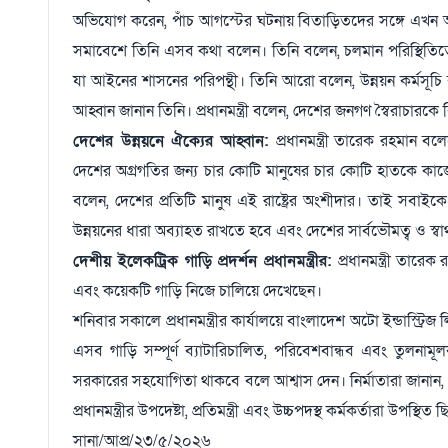
অভিযোগ করেন, পাঁচ আগস্টের ঘটনায় বিতাড়িতদের সঙ্গে এখন আব
সমাবেশে তিনি এসব কথা বলেন। তিনি বলেন, চলমান পরিস্থিতিতে র
যা আইনের শাসনের পরিপন্থী। তিনি আরো বলেন, উন্নয়ন কর্মসূচি 
আহ্বান জানান তিনি। প্রধানমন্ত্রী বলেন, দেশের জনগণ স্বৈরাচার
দেশের উন্নয়নে ঐক্যের আহ্বান:
প্রধানমন্ত্রী তারেক রহমান 
দেশের অগ্রগতির জন্য চার কোটি মানুষের চার কোটি হাতকে কাজে
বলেন, দেশের প্রতিটি মানুষ এই রাষ্ট্রের অংশীদার। তাই সবাইক
উন্নয়নের ধারা অব্যাহত রাখতে হবে এবং দেশের সার্বভৌমত্ব ও স্বার
দেশীয় ইলেকট্রিক গাড়ি প্রদর্শন প্রধানমন্ত্রীর:
প্রধানমন্ত্রী তার
এবং কয়েকটি গাড়ি নিজে চালিয়ে দেখেছেন।
শনিবার সকালে প্রধানমন্ত্রীর কার্যালয়ে বাংলাদেশ অটো ইন্ডাস্ট্রি
এসব গাড়ি সম্পূর্ণ ব্যাটারিচালিত, পরিবেশবান্ধব এবং তুলনামূ
সরকারের সহযোগিতা থাকবে বলে আশ্বাস দেন। নির্মাতারা জানান, একব
প্রধানমন্ত্রীর উপদেষ্টা, প্রতিমন্ত্রী এবং উচ্চপদস্থ কর্মকর্তারা উপস্থিত
সানা/আপ্র/২৩/৫/২০২৬