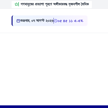
গণমানুষের প্রত্যাশা পূরণে অঙ্গীকারবদ্ধ সৃজনশীল দৈনিক
শুক্রবার, ০৭ আগস্ট ২০২৬
০৫:৪৫:১২ এ.এম.