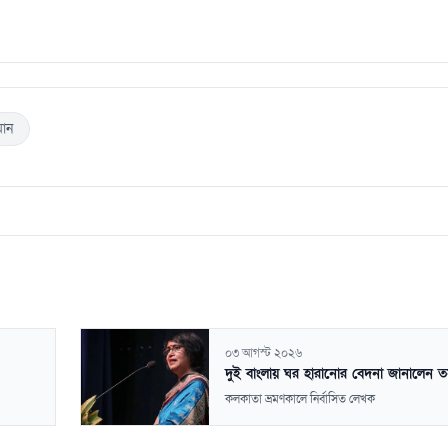
মান
০৩ আগস্ট ২০২৬
দুই বাংলায় ঘর হারানোর বেদনা জানালেন ত
কলকাতা ভ্রমণকালে নির্বাসিত লেখক