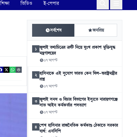
শিক্ষা
ভিডিও
ই-পেপার
সর্বশেষ
জনপ্রিয়
জুলাই তথ্যচিত্রের ত্রুটি নিয়ে দুঃখ প্রকাশ মুক্তিযুদ্ধ
১
মন্ত্রণালয়ের
০৭ আগস্ট
হাসিনাকে এই সুযোগ ভারত কেন দিল—স্বরাষ্ট্রমন্ত্রীর
২
প্রশ্ন
০৭ আগস্ট
জুলাই সনদ ও বিচার বিভাগের ইস্যুতে নারায়ণগঞ্জে
৩
সাত আইন কর্মকর্তার পদত্যাগ
০৭ আগস্ট
শেখ হাসিনার রাজনৈতিক কর্মকাণ্ড ঠেকাতে সরকার
৪
ব্যর্থ: এনসিপি