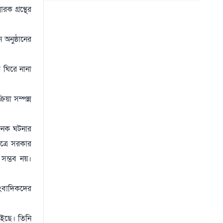
থাইল্যান্ড সফরে মিয়ানমারের মিন অং হ্লাইং
১৫
রক গ্রন্থের
০৬ আগস্ট
অনুষ্ঠানের
 ঘিরে নানা
িয়া সম্পন্ন
খজনক ঘটনার
ত্রে সরকার
 সম্ভব নয়।
সাংবাদিকদের
চাইছে। তিনি