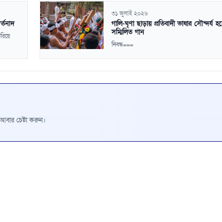
৩১ জুলাই ২০২৬
র্তনাদ
গালি-ঘৃণা ছাড়ায় প্রতিবাদী ভাষার সৌন্দর্য 
সম্মিলিত গান
করিয়ে
নিবন্ধ===
রে আবার চেষ্টা করুন।