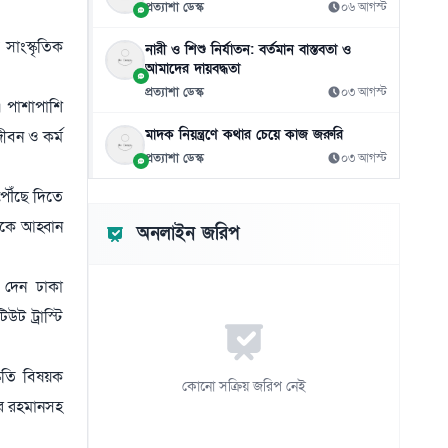
প্রত্যাশা ডেস্ক
০৬ আগস্ট
জামিনে থাকা তনু হত্যার আসামি হাফিজুরকে
১০
আত্মসমর্পণের নির্দেশ
সাংস্কৃতিক
নারী ও শিশু নির্যাতন: বর্তমান বাস্তবতা ও
০৬ আগস্ট
আমাদের দায়বদ্ধতা
প্রত্যাশা ডেস্ক
০৩ আগস্ট
ন। পাশাপাশি
পাসওয়ার্ড নয় এখন ভরসা পাসকী, কীভাবে
১১
নিরাপত্তা দেবে?
মাদক নিয়ন্ত্রণে কথার চেয়ে কাজ জরুরি
ীবন ও কর্ম
০৬ আগস্ট
প্রত্যাশা ডেস্ক
০৩ আগস্ট
ভিনিসিয়ুসকে ‘হুমকি’ দিয়ে সুর নরম রিয়ালের,
ৌঁছে দিতে
১২
আর্সেনালের নতুন প্রস্তাব
াগকে আহ্বান
অনলাইন জরিপ
০৬ আগস্ট
রুশ বাহিনীর রাতভর ড্রোন-ক্ষেপণাস্ত্র হামলায়
য দেন ঢাকা
১৩
কিয়েভে নিহত ১৭
ট ট্রাস্টি
০৬ আগস্ট
ইয়েমেনে সামরিক শিবিরে ভয়াবহ হামলা, নিহত
১৪
কৃতি বিষয়ক
৩০
কোনো সক্রিয় জরিপ নেই
ফুর রহমানসহ
০৬ আগস্ট