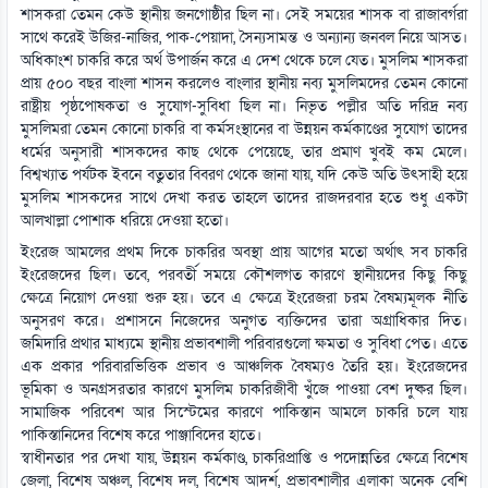
শাসকরা তেমন কেউ স্থানীয় জনগোষ্ঠীর ছিল না। সেই সময়ের শাসক বা রাজাবর্গরা
সাথে করেই উজির-নাজির, পাক-পেয়াদা, সৈন্যসামন্ত ও অন্যান্য জনবল নিয়ে আসত।
অধিকাংশ চাকরি করে অর্থ উপার্জন করে এ দেশ থেকে চলে যেত। মুসলিম শাসকরা
প্রায় ৫০০ বছর বাংলা শাসন করলেও বাংলার স্থানীয় নব্য মুসলিমদের তেমন কোনো
রাষ্ট্রীয় পৃষ্ঠপোষকতা ও সুযোগ-সুবিধা ছিল না। নিভৃত পল্লীর অতি দরিদ্র নব্য
মুসলিমরা তেমন কোনো চাকরি বা কর্মসংস্থানের বা উন্নয়ন কর্মকাণ্ডের সুযোগ তাদের
ধর্মের অনুসারী শাসকদের কাছ থেকে পেয়েছে, তার প্রমাণ খুবই কম মেলে।
বিশ্বখ্যাত পর্যটক ইবনে বতুতার বিবরণ থেকে জানা যায়, যদি কেউ অতি উৎসাহী হয়ে
মুসলিম শাসকদের সাথে দেখা করত তাহলে তাদের রাজদরবার হতে শুধু একটা
আলখাল্লা পোশাক ধরিয়ে দেওয়া হতো।
ইংরেজ আমলের প্রথম দিকে চাকরির অবস্থা প্রায় আগের মতো অর্থাৎ সব চাকরি
ইংরেজদের ছিল। তবে, পরবর্তী সময়ে কৌশলগত কারণে স্থানীয়দের কিছু কিছু
ক্ষেত্রে নিয়োগ দেওয়া শুরু হয়। তবে এ ক্ষেত্রে ইংরেজরা চরম বৈষম্যমূলক নীতি
অনুসরণ করে। প্রশাসনে নিজেদের অনুগত ব্যক্তিদের তারা অগ্রাধিকার দিত।
জমিদারি প্রথার মাধ্যমে স্থানীয় প্রভাবশালী পরিবারগুলো ক্ষমতা ও সুবিধা পেত। এতে
এক প্রকার পরিবারভিত্তিক প্রভাব ও আঞ্চলিক বৈষম্যও তৈরি হয়। ইংরেজদের
ভূমিকা ও অনগ্রসরতার কারণে মুসলিম চাকরিজীবী খুঁজে পাওয়া বেশ দুষ্কর ছিল।
সামাজিক পরিবেশ আর সিস্টেমের কারণে পাকিস্তান আমলে চাকরি চলে যায়
পাকিস্তানিদের বিশেষ করে পাঞ্জাবিদের হাতে।
স্বাধীনতার পর দেখা যায়, উন্নয়ন কর্মকাণ্ড, চাকরিপ্রাপ্তি ও পদোন্নতির ক্ষেত্রে বিশেষ
জেলা, বিশেষ অঞ্চল, বিশেষ দল, বিশেষ আদর্শ, প্রভাবশালীর এলাকা অনেক বেশি