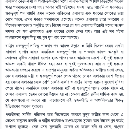
এলাকার নেতা-কর্মী ও পরিচিতজনদের মধ্যে আনন্দ-উল্লাস ও মিষ্টি বিতরণের অনেক
খবর গণমাধ্যমে দেখা যায়। আবার মন্ত্রী পরিষদের সদস্য হতে পারেনি বা সরকারের
গুরুত্বপূর্ণ পদ পায়নি এমন অনেক ব্যক্তিদের এলাকায় এক ধরনের শোকের ছায়া
নেমে আসে, এমন খবরও গণমাধ্যমে এসেছে। অনেক এলাকায় রাস্তা অবরোধ ও
বিক্ষোভ সমাবেশও অনুষ্ঠিত হয়। বিশেষ করে যে সব এলাকায় বিরোধী দলের সংসদ
সদস্য সে সব এলাকায়ও এক ধরণের শোক দেখা যায়। আর এই সব ঘটনা
বাংলাদেশে নতুন কিছু নয়, যুগ যুগ ধরে চলে আসছে।
রাষ্ট্রের গুরুত্বপূর্ণ দায়িত্ব পাওয়ার পর আনন্দ-উল্লাস ও মিষ্টি বিতরণ যেমন একটা
সাধারণ ব্যাপার আবার অন্যদিকে গুরুত্বপূর্ণ পদ না পাওয়ার কারণে অসন্তুষ্ট বা
ক্ষোভের সৃষ্টিও সাধারণ ব্যাপার হতে পারে। তবে আমাদের দেশে এই দুই ধরনের
আচরণ একটা খারাপ ইঙ্গিত বহন করে যা খুবই দুঃখজনক। আর এ দুই ধরনের
আচরণের পেছনে রয়েছে এ দেশের মানুষের অতীত অভিজ্ঞতা। অতীতে দেখা গেছে,
যেসব এলাকায় মন্ত্রী বা গুরুত্বপূর্ণ পদের লোক থাকে; সেসব এলাকায় বেশি উন্নয়ন
হয়, সেসব এলাকার লোক বেশি চাকরি-বাকরি ও রাষ্ট্রের বিভিন্ন ধরনের সুযোগ সুবিধা
পেয়ে থাকে। অন্যদিকে যেসব এলাকায় মন্ত্রী বা গুরুত্বপূর্ণ পদের লোক থাকে না,
সেসব এলাকায় তেমন কোনো উন্নয়ন হয় না। কেবল রাষ্ট্রের রুটিন মাফিক কাজ হয়,
যে কাজগুলো না করলে নয়। বাংলাদেশে এই স্বজনপ্রীতি ও আঞ্চলিকতার শিকড়
ইতিহাসের অনেক পুরানো।
পরাধীনতা, সার্বিক পরিবেশ আর সিস্টেমের কারণে সুদূর অতীত কাল থেকে এ
দেশের মানুষের চাকরি ও রাষ্ট্রীয় কর্মকাণ্ডে অংশগ্রহণের সুযোগ আর উন্নয়ন খুব কমই
কপালে জুটেছে। সেই সেন, সুলতানি, মোঘল যে আমল বলি না কেন; বাংলার