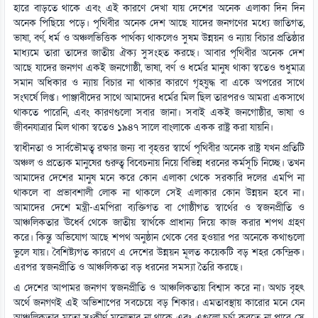
হারে বাড়তে থাকে এবং এই কারণে দেখা যায় দেশের অনেক এলাকা দিন দিন
অনেক পিছিয়ে পড়ে। পৃথিবীর অনেক দেশ আছে যাদের জনগণের মধ্যে জাতিগত,
ভাষা, বর্ণ, ধর্ম ও অঞ্চলভিত্তিক পার্থক্য থাকলেও সুষম উন্নয়ন ও ন্যায় বিচার প্রতিষ্ঠার
মাধ্যমে তারা তাদের জাতীয় ঐক্য সুসংহত করছে। আবার পৃথিবীর অনেক দেশ
আছে যাদের জনগণ একই জনগোষ্ঠী, ভাষা, বর্ণ ও ধর্মের মানুষ থাকা স্বতেও শুধুমাত্র
সমান অধিকার ও ন্যায় বিচার না থাকার কারণে গৃহযুদ্ধ বা একে অপরের সাথে
সংঘর্ষে লিপ্ত। পাঞ্জাবীদের সাথে আমাদের ধর্মের মিল ছিল তারপরও আমরা একসাথে
থাকতে পারেনি, এবং কারণগুলো সবার জানা। সবাই একই জনগোষ্ঠীর, ভাষা ও
জীবনযাত্রার মিল থাকা স্বতেও ১৯৪৭ সালে বাংলাকে একক রাষ্ট্র করা যায়নি।
স্বাধীনতা ও সার্বভৌমত্ব রক্ষার জন্য বা বৃহত্তর স্বার্থে পৃথিবীর অনেক রাষ্ট্র যখন প্রতিটি
অঞ্চল ও প্রত্যেক মানুষের গুরুত্ব বিবেচনায় নিয়ে বিভিন্ন ধরনের কর্মসূচি নিচ্ছে। তখন
আমাদের দেশের মানুষ মনে করে কোন এলাকা থেকে সরকারি দলের এমপি না
থাকলে বা প্রভাবশালী লোক না থাকলে সেই এলাকার কোন উন্নয়ন হবে না।
আমাদের দেশে মন্ত্রী-এমপিরা ব্যক্তিগত বা গোষ্ঠীগত স্বার্থের ও স্বজনপ্রীতি ও
আঞ্চলিকতার ঊর্ধ্বে থেকে জাতীয় স্বার্থকে প্রাধান্য দিয়ে কাজ করার শপথ গ্রহণ
করে। কিন্তু অভিযোগ আছে শপথ অনুষ্ঠান থেকে বের হওয়ার পর অনেকে কথাগুলো
ভুলে যায়। বৈশিষ্ট্যগত কারণে এ দেশের উন্নয়ন মূলত কয়েকটি বড় শহর কেন্দ্রিক।
এরপর স্বজনপ্রীতি ও আঞ্চলিকতা বড় ধরনের সমস্যা তৈরি করছে।
এ দেশের আপামর জনগণ স্বজনপ্রীতি ও আঞ্চলিকতায় বিশ্বাস করে না। অথচ বৃহৎ
অর্থে জনগণই এই অভিশাপের সবচেয়ে বড় শিকার। এমতাবস্থায় কারোর মনে যেন