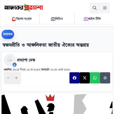
শনিবার, ০৮ আগস্ট ২০২৬
বিশেষ সংবাদ
ভিডিও
লাইভ টিভি
১১:০২:৫৪ পি.এম.
THE DAILY AJKER PROTTASHA
মতামত
স্বজনপ্রীতি ও আঞ্চলিকতা জাতীয় ঐক্যের অন্তরায়
প্রত্যাশা ডেস্ক
প্রকাশিত:
১৯:১৫ পিএম, ০৯ মে ২০২৬
|
আপডেট:
০৬:২৮ এএম ২০২৬