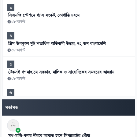
৩
সিএনজি স্টেশনে গ্যাস সংকট, ভোগান্তি চরমে
০৮ আগস্ট
৪
গ্রিস উপকূলে দুই শতাধিক অভিবাসী উদ্ধার, ৭২ জন বাংলাদেশি
০৮ আগস্ট
৫
টেকসই গণমাধ্যমে সরকার, মালিক ও সাংবাদিকের সমন্বয়ের আহ্বান
০৮ আগস্ট
৬
দিল্লিতে হাসিনার বক্তব্যে ক্ষুব্ধ জামায়াত, ভারতের সমালোচনা
মতামত
০৮ আগস্ট
৭
শেখ হাসিনার বক্তব্য গুরুত্ব দিচ্ছে না সরকার: স্বরাষ্ট্রমন্ত্রী
মুখ-মাড়ি-গলায় নীরবে আঘাত হানে সিগারেটের ধোঁয়া
০৭ আগস্ট