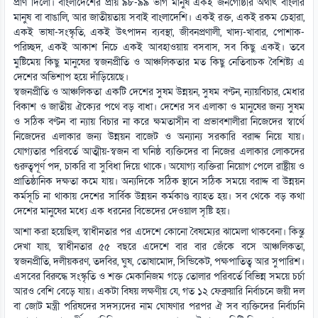
প্রাণ দিলো। বাংলাদেশের প্রায় ৯৮-৯৯ ভাগ মানুষ একই জনগোষ্ঠীর অর্থাৎ বাংলার
মানুষ বা বাঙালি, আর জাতীয়তায় সবাই বাংলাদেশি। একই রক্ত, একই রকম চেহারা,
একই ভাষা-সংস্কৃতি, একই উৎপাদন ব্যবস্থা, জীবনপ্রণালী, খাদ্য-খাবার, পোশাক-
পরিচ্ছদ, একই আকাশ নিচে একই আবহাওয়ায় বসবাস, সব কিছু একই। তবে
মুষ্টিমেয় কিছু মানুষের স্বজনপ্রীতি ও আঞ্চলিকতার মত কিছু নেতিবাচক বৈশিষ্ট্য এ
দেশের অভিশাপ হয়ে দাঁড়িয়েছে।
স্বজনপ্রীতি ও আঞ্চলিকতা একটি দেশের সুষম উন্নয়ন, সুষম বণ্টন, ন্যায়বিচার, মেধার
বিকাশ ও জাতীয় ঐক্যের পথে বড় বাধা। দেশের সব এলাকা ও মানুষের জন্য সুষম
ও সঠিক বণ্টন বা ন্যায় বিচার না করে ক্ষমতাসীন বা প্রভাবশালীরা নিজেদের স্বার্থে
নিজেদের এলাকার জন্য উন্নয়ন বাজেট ও অন্যান্য সরকারি বরাদ্দ নিয়ে যায়।
যোগ্যতার পরিবর্তে আত্মীয়-স্বজন বা ঘনিষ্ঠ ব্যক্তিদের বা নিজের এলাকার লোকদের
গুরুত্বপূর্ণ পদ, চাকরি বা সুবিধা দিয়ে থাকে। অযোগ্য ব্যক্তিরা নিয়োগ পেলে রাষ্ট্রীয় ও
প্রাতিষ্ঠানিক দক্ষতা কমে যায়। অন্যদিকে সঠিক স্থানে সঠিক সময়ে বরাদ্দ বা উন্নয়ন
কর্মসূচি না থাকায় দেশের সার্বিক উন্নয়ন কর্মকাণ্ড ব্যাহত হয়। সব থেকে বড় কথা
দেশের মানুষের মধ্যে এক ধরনের বিভেদের দেওয়াল সৃষ্টি হয়।
আশা করা হয়েছিল, স্বাধীনতার পর এদেশে কোনো বৈষম্যের ঝামেলা থাকবেনা। কিন্তু
দেখা যায়, স্বাধীনতার ৫৫ বছরে এদেশে বার বার জেঁকে বসে আঞ্চলিকতা,
স্বজনপ্রীতি, দলীয়করণ, তদবির, ঘুষ, তোষামোদ, সিন্ডিকেট, পক্ষপাতিত্ব আর সুপারিশ।
এসবের বিরুদ্ধে সংস্কৃতি ও শক্ত মেকানিজম গড়ে তোলার পরিবর্তে বিভিন্ন সময়ে চর্চা
আরও বেশি বেড়ে যায়। একটা বিষয় লক্ষণীয় যে, গত ১২ ফেব্রুয়ারি নির্বাচনে জয়ী দল
বা জোট মন্ত্রী পরিষদের সদস্যদের নাম ঘোষণার পরপর ঐ সব ব্যক্তিদের নির্বাচনি