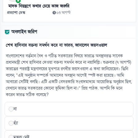
০৭ আগস্ট
মাদক নিয়ন্ত্রণে কথার চেয়ে কাজ জরুরি
প্রত্যাশা ডেস্ক
০৩ আগস্ট
১৩
গুজরাটের কূপে রহস্যময় ঢেউ, নেই ভূমিকম্পের শঙ্কা
অনলাইন জরিপ
০৭ আগস্ট
শেখ হাসিনার বক্তব্য সমর্থন করে না ভারত, জানালেন জয়সওয়াল
১৪
৪১ বছরের ইতিহাসে প্রথমবার সৌদি তেল আমদানি বন্ধ যুক্তরাষ্ট্রের
বাংলাদেশের বর্তমান বৈধ ও গঠিত সরকারের বিষয়ে ভারতে অবস্থানরত সাবেক
০৭ আগস্ট
প্রধানমন্ত্রী শেখ হাসিনার দেওয়া বক্তব্য সমর্থন করে না নয়াদিল্লি। শুক্রবার (৭ আগস্ট)
ভারতের পররাষ্ট্র মন্ত্রণালয়ের মুখপাত্র রণধীর জয়সওয়াল এ কথা জানিয়েছেন। তিনি
বলেন, “এই অনুষ্ঠান সম্পর্কে আমাদের অবস্থান আগেই স্পষ্ট করা হয়েছে। আমি
১৫
আবারো সেটিই বলছি। এটি একটি বেসরকারি সংবাদমাধ্যম আয়োজিত অনুষ্ঠান ছিল,
সৌদিতে ইরানপন্থিদের দ্বিমুখী হামলার আশঙ্কা
যেখানে ভারত সরকারের কোনো ভূমিকা ছিল না।” প্রিয় পাঠক. আপনি কি মনে
০৭ আগস্ট
করেন ভারত সঠিক বলেছে?
না
হ্যাঁ
মন্তব্য নেই