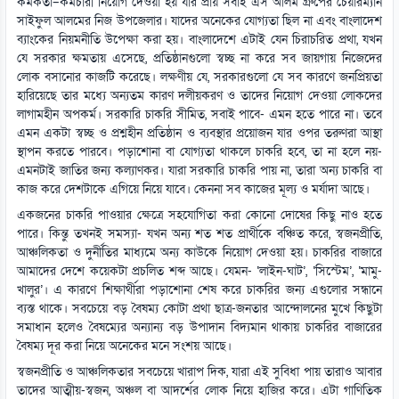
কর্মকর্তা–কর্মচারী নিয়োগ দেওয়া হয় যার প্রায় সবাই এস আলম গ্রুপের চেয়ারম্যান
সাইফুল আলমের নিজ উপজেলার। যাদের অনেকের যোগ্যতা ছিল না এবং বাংলাদেশ
ব্যাংকের নিয়মনীতি উপেক্ষা করা হয়। বাংলাদেশে এটাই যেন চিরাচরিত প্রথা, যখন
যে সরকার ক্ষমতায় এসেছে, প্রতিষ্ঠানগুলো স্বচ্ছ না করে সব জায়গায় নিজেদের
লোক বসানোর কাজটি করেছে। লক্ষণীয় যে, সরকারগুলো যে সব কারণে জনপ্রিয়তা
হারিয়েছে তার মধ্যে অন্যতম কারণ দলীয়করণ ও তাদের নিয়োগ দেওয়া লোকদের
লাগামহীন অপকর্ম। সরকারি চাকরি সীমিত, সবাই পাবে- এমন হতে পারে না। তবে
এমন একটা স্বচ্ছ ও প্রশ্নহীন প্রতিষ্ঠান ও ব্যবস্থার প্রয়োজন যার ওপর তরুণরা আস্থা
স্থাপন করতে পারবে। পড়াশোনা বা যোগ্যতা থাকলে চাকরি হবে, তা না হলে নয়-
এমনটাই জাতির জন্য কল্যাণকর। যারা সরকারি চাকরি পায় না, তারা অন্য চাকরি বা
কাজ করে দেশটাকে এগিয়ে নিয়ে যাবে। কেননা সব কাজের মূল্য ও মর্যাদা আছে।
একজনের চাকরি পাওয়ার ক্ষেত্রে সহযোগিতা করা কোনো দোষের কিছু নাও হতে
পারে। কিন্তু তখনই সমস্যা- যখন অন্য শত শত প্রার্থীকে বঞ্চিত করে, স্বজনপ্রীতি,
আঞ্চলিকতা ও দুর্নীতির মাধ্যমে অন্য কাউকে নিয়োগ দেওয়া হয়। চাকরির বাজারে
আমাদের দেশে কয়েকটা প্রচলিত শব্দ আছে। যেমন- ‘লাইন-ঘাট’, ‘সিস্টেম’, ‘মামু-
খালুর’। এ কারণে শিক্ষার্থীরা পড়াশোনা শেষ করে চাকরির জন্য এগুলোর সন্ধানে
ব্যস্ত থাকে। সবচেয়ে বড় বৈষম্য কোটা প্রথা ছাত্র-জনতার আন্দোলনের মুখে কিছুটা
সমাধান হলেও বৈষম্যের অন্যান্য বড় উপাদান বিদ্যমান থাকায় চাকরির বাজারের
বৈষম্য দূর করা নিয়ে অনেকের মনে সংশয় আছে।
স্বজনপ্রীতি ও আঞ্চলিকতার সবচেয়ে খারাপ দিক, যারা এই সুবিধা পায় তারাও আবার
তাদের আত্মীয়-স্বজন, অঞ্চল বা আদর্শের লোক নিয়ে হাজির করে। এটা গাণিতিক