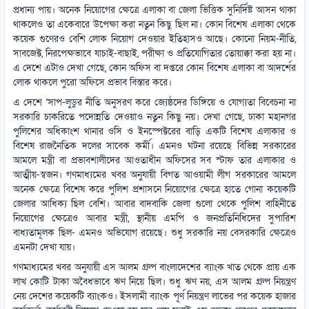
প্রধান্য পায়। অনেক নিয়োগের ক্ষেত্রে এলাকা বা জেলা ভিত্তিক সুনির্দিষ্ট আসন থাকা
থাকলেও তা একেবারে উপেক্ষা করা নতুন কিছু ছিল না। কোন বিশেষ এলাকা থেকে
কয়েক গুণেরও বেশি লোক নিয়োগ দেওয়ার ইতিহাসও আছে। কোনো নিয়ম-নীতি,
সাবজেক্ট, নিরপেক্ষভাবে যাচাই-বাছাই, পরীক্ষা ও প্রতিযোগিতার তোয়াক্কা করা হয় না।
এ দেশে এটাও দেখা গেছে, কোন অফিস বা দপ্তরে কোন বিশেষ এলাকা বা আদর্শের
লোক থাকলে পুরো অফিসে প্রভাব বিস্তার করে।
এ দেশে ‘সাপ-লুডুর নীতি অনুসরণ করে জ্যেষ্ঠদের ডিঙ্গিয়ে ও যোগ্যতা বিবেচনা না
সরকারি চাকরিতে পদোন্নতি দেওয়াও নতুন কিছু নয়। দেখা গেছে, ঢাকা মহানগর
পুলিশের অধিকাংশ থানার ওসি ও ইনস্পেক্টরের বাড়ি একটি বিশেষ এলাকার ও
বিশেষ রাজনৈতিক দলের সাবেক কর্মী। এমনও ঘটনা রয়েছে বিভিন্ন সরকারের
আমলে মন্ত্রী বা প্রভাবশালীদের আওতাধীন অফিসের সব স্টাফ তার এলাকার ও
আত্মীয়-স্বজন। গণমাধ্যমের খবর অনুযায়ী বিগত আওয়ামী লীগ সরকারের আমলে
অনেক ক্ষেত্রে বিশেষ করে পুলিশ প্রশাসনে নিয়োগের ক্ষেত্রে হাতে গোনা কয়েকটি
জেলার আধিক্য ছিল বেশি। আবার বাদবাকি জেলা গুলো থেকে পুলিশ বাহিনীতে
নিয়োগের ক্ষেত্রেও আবার মন্ত্রী, স্থানীয় এমপি ও জনপ্রতিনিধিদের সুপারিশ
বাধ্যতামূলক ছিল- এমনও অভিযোগ রয়েছে। শুধু সরকারি নয় বেসরকারি ক্ষেত্রেও
এমনটা দেখা যায়।
গণমাধ্যমের খবর অনুযায়ী এস আলম গ্রুপ বাংলাদেশের ব্যাংক খাত থেকে প্রায় এক
লাখ কোটি টাকা অবৈধভাবে ঋণ নিয়ে ছিল। শুধু ঋণ নয়, এস আলম গ্রুপ নিয়ন্ত্রণ
নেয় দেশের কয়েকটি ব্যাংকও। ইসলামী ব্যাংক পূর্ণ নিয়ন্ত্রণ লাভের পর কয়েক হাজার