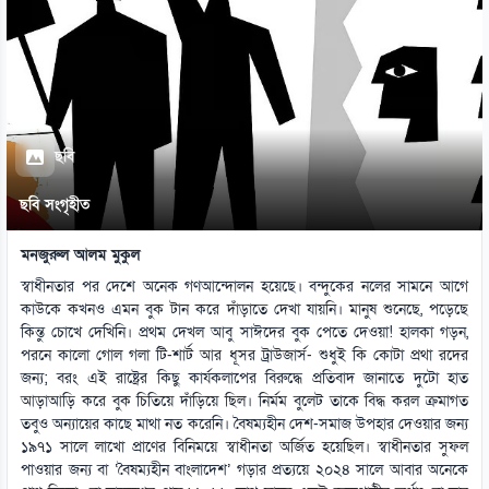
ছবি
ছবি সংগৃহীত
মনজুরুল আলম মুকুল
স্বাধীনতার পর দেশে অনেক গণআন্দোলন হয়েছে। বন্দুকের নলের সামনে আগে
কাউকে কখনও এমন বুক টান করে দাঁড়াতে দেখা যায়নি। মানুষ শুনেছে, পড়েছে
কিন্তু চোখে দেখিনি। প্রথম দেখল আবু সাঈদের বুক পেতে দেওয়া! হালকা গড়ন,
পরনে কালো গোল গলা টি-শার্ট আর ধূসর ট্রাউজার্স- শুধুই কি কোটা প্রথা রদের
জন্য; বরং এই রাষ্ট্রের কিছু কার্যকলাপের বিরুদ্ধে প্রতিবাদ জানাতে দুটো হাত
আড়াআড়ি করে বুক চিতিয়ে দাঁড়িয়ে ছিল। নির্মম বুলেট তাকে বিদ্ধ করল ক্রমাগত
তবুও অন্যায়ের কাছে মাথা নত করেনি। বৈষম্যহীন দেশ-সমাজ উপহার দেওয়ার জন্য
১৯৭১ সালে লাখো প্রাণের বিনিময়ে স্বাধীনতা অর্জিত হয়েছিল। স্বাধীনতার সুফল
পাওয়ার জন্য বা ‘বৈষম্যহীন বাংলাদেশ’ গড়ার প্রত্যয়ে ২০২৪ সালে আবার অনেকে