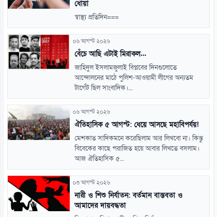
ধোঁয়া
স্বাস্থ্য প্রতিদিন===
০৬ আগস্ট ২০২৬
বেঁচে আছি এটাই মিরাকল...
জাহিদুল ইসলামজুলাই বিপ্লবের দিনগুলোতে
আন্দোলনের মাঠে পুলিশ-আওয়ামী লীগের অন্যতম
টার্গেট ছিল সাংবাদিক।...
০৬ আগস্ট ২০২৬
ঐতিহাসিক ৫ আগস্ট: ধেয়ে আসছে মহাবিপর্যয়!
মেশকাত সাদিকমনে করেছিলাম আর লিখবো না। কিন্তু
বিবেকের কাছে পরাজিত হয়ে আবার লিখতে বসলাম।
আজ ঐতিহাসিক ৫...
০৩ আগস্ট ২০২৬
নারী ও শিশু নির্যাতন: বর্তমান বাস্তবতা ও
আমাদের দায়বদ্ধতা