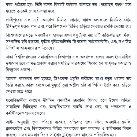
করে পাঠানো হয়। তিনি বলেন, বিষয়টি কাউকে জানাতে ভয় পেয়েছেন, কারণ মনে
হয়েছে তাকেই দোষ দেওয়া হবে।
গাজীপুরের এক নারী কনটেন্ট নির্মাতা জানান, লাইভ চলাকালে নিয়মিত যৌন
ইঙ্গিতপূর্ণ মন্তব্য পান এবং পরে ডিপফেক ভিডিও ছড়িয়ে দেওয়ার হুমকি দেওয়া হয়।
বিশেষজ্ঞদের মতে, অনলাইন সহিংসতা এখন শুধু ট্রলিং নয়; এটি ব্যক্তিগত তথ্য ফাঁস,
সম্পাদিত ছবি ছড়ানো, কৃত্রিম বুদ্ধিমত্তানির্ভর ডিপফেক, সাইবারস্টকিং এবং সংগঠিত
ডিজিটাল আক্রমণে রূপ নিয়েছে।
ঢাকা বিশ্ববিদ্যালয়ের সমাজবিজ্ঞান বিভাগের এক অধ্যাপক বলেন, অনলাইনে নারীরা
দৃশ্যমান হলে বা মত প্রকাশ করলে সমন্বিত আক্রমণের শিকার হন, যা মূলত ক্ষমতা ও
নিয়ন্ত্রণের প্রকাশ।
আরেক গবেষণায় বলা হয়েছে, ডিপফেক প্রযুক্তি নারীদের মধ্যে নতুন ধরনের ভয়
তৈরি করছে, কারণ যেকোনো মুহূর্তে ভুয়া অশ্লীল ছবি বা ভিডিও তৈরি করে ছড়িয়ে
দেওয়া হতে পারে।
মনোবিজ্ঞানীরা বলছেন, দীর্ঘদিন অনলাইন হয়রানির শিকার হলে উদ্বেগ, অনিদ্রা,
সামাজিক বিচ্ছিন্নতা এবং আত্মবিশ্বাসের ঘাটতি দেখা দেয়, যা পড়াশোনা ও
কর্মজীবনেও প্রভাব ফেলে।
আইন অনুযায়ী, ভুয়া পরিচয় ব্যবহার, ব্যক্তিগত তথ্য ফাঁস, অনলাইন হুমকি,
ব্ল্যাকমেইল এবং ডিপফেকসহ বিভিন্ন অপরাধের জন্য কারাদণ্ড ও জরিমানার বিধান
রয়েছে। এসব মামলার বিচার সাইবার ট্রাইব্যুনালের মাধ্যমে পরিচালিত হয়।