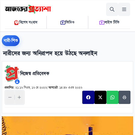
শনিবার, ০৮ আগস্ট ২০২৬
বিশেষ সংবাদ
ভিডিও
লাইভ টিভি
০৯ ২৯ ৪৯ এ.এম.
THE DAILY AJKER PROTTASHA
নারী-শিশু
নারীদের জন্য অনিরাপদ হয়ে উঠছে অনলাইন
নিজেস্ব প্রতিবেদক
প্রকাশিত:
২১:১৬ পিএম, ১৬ মে ২০২৬
|
আপডেট:
১৪:৪৮ এএম ২০২৬