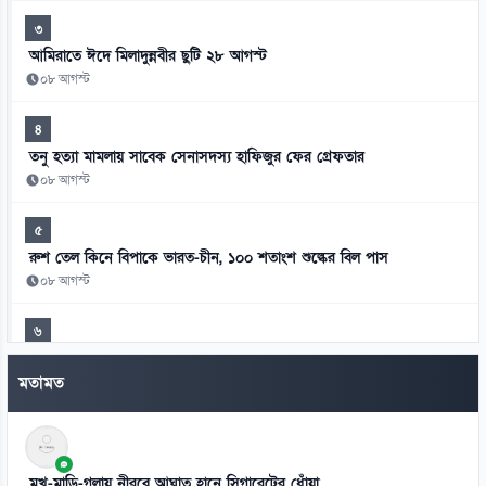
৩
আমিরাতে ঈদে মিলাদুন্নবীর ছুটি ২৮ আগস্ট
০৮ আগস্ট
৪
তনু হত্যা মামলায় সাবেক সেনাসদস্য হাফিজুর ফের গ্রেফতার
০৮ আগস্ট
৫
রুশ তেল কিনে বিপাকে ভারত-চীন, ১০০ শতাংশ শুল্কের বিল পাস
০৮ আগস্ট
৬
৫৪ রানে অলআউট বাংলাদেশ, ইনিংস ব্যবধানে লজ্জার হার
মতামত
০৮ আগস্ট
৭
অটোরিকশায় বাসের ধাক্কা, প্রাণ গেল দুজনের
মুখ-মাড়ি-গলায় নীরবে আঘাত হানে সিগারেটের ধোঁয়া
০৮ আগস্ট