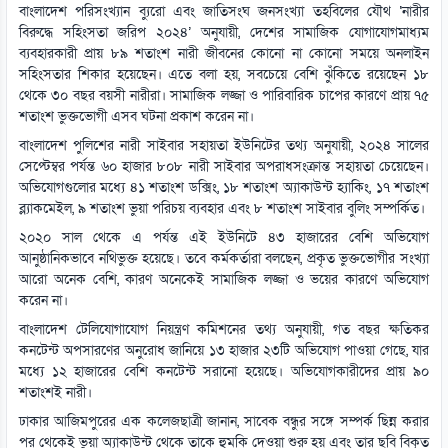
বাংলাদেশ পরিসংখ্যান ব্যুরো এবং জাতিসংঘ জনসংখ্যা তহবিলের যৌথ ‘নারীর
বিরুদ্ধে সহিংসতা জরিপ ২০২৪’ অনুযায়ী, দেশের সামাজিক যোগাযোগমাধ্যম
ব্যবহারকারী প্রায় ৮৯ শতাংশ নারী জীবনের কোনো না কোনো সময়ে অনলাইন
সহিংসতার শিকার হয়েছেন। এতে বলা হয়, সবচেয়ে বেশি ঝুঁকিতে রয়েছেন ১৮
থেকে ৩০ বছর বয়সী নারীরা। সামাজিক লজ্জা ও পারিবারিক চাপের কারণে প্রায় ৭৫
শতাংশ ভুক্তভোগী এসব ঘটনা প্রকাশ করেন না।
বাংলাদেশ পুলিশের নারী সাইবার সহায়তা ইউনিটের তথ্য অনুযায়ী, ২০২৪ সালের
সেপ্টেম্বর পর্যন্ত ৬০ হাজার ৮০৮ নারী সাইবার অপরাধসংক্রান্ত সহায়তা চেয়েছেন।
অভিযোগগুলোর মধ্যে ৪১ শতাংশ ডক্সিং, ১৮ শতাংশ অ্যাকাউন্ট হ্যাকিং, ১৭ শতাংশ
ব্ল্যাকমেইল, ৯ শতাংশ ভুয়া পরিচয় ব্যবহার এবং ৮ শতাংশ সাইবার বুলিং সম্পর্কিত।
২০২০ সাল থেকে এ পর্যন্ত এই ইউনিটে ৪৩ হাজারের বেশি অভিযোগ
আনুষ্ঠানিকভাবে নথিভুক্ত হয়েছে। তবে কর্মকর্তারা বলছেন, প্রকৃত ভুক্তভোগীর সংখ্যা
আরো অনেক বেশি, কারণ অনেকেই সামাজিক লজ্জা ও ভয়ের কারণে অভিযোগ
করেন না।
বাংলাদেশ টেলিযোগাযোগ নিয়ন্ত্রণ কমিশনের তথ্য অনুযায়ী, গত বছর ক্ষতিকর
কনটেন্ট অপসারণের অনুরোধ জানিয়ে ১৩ হাজার ২৩টি অভিযোগ পাওয়া গেছে, যার
মধ্যে ১২ হাজারের বেশি কনটেন্ট সরানো হয়েছে। অভিযোগকারীদের প্রায় ৯০
শতাংশই নারী।
ঢাকার আজিমপুরের এক কলেজছাত্রী জানান, সাবেক বন্ধুর সঙ্গে সম্পর্ক ছিন্ন করার
পর থেকেই ভুয়া অ্যাকাউন্ট থেকে তাকে হুমকি দেওয়া শুরু হয় এবং তার ছবি বিকৃত