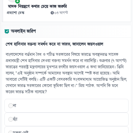
০৮ আগস্ট
মাদক নিয়ন্ত্রণে কথার চেয়ে কাজ জরুরি
প্রত্যাশা ডেস্ক
০৩ আগস্ট
১৩
ট্রাম্পের ৪০ কোটি ডলারের বলরুম প্রকল্প আটকে দিল আদালত
অনলাইন জরিপ
০৮ আগস্ট
শেখ হাসিনার বক্তব্য সমর্থন করে না ভারত, জানালেন জয়সওয়াল
১৪
এক সঙ্গে জালে ধরা পড়লো ৪৬ মণ ইলিশ
বাংলাদেশের বর্তমান বৈধ ও গঠিত সরকারের বিষয়ে ভারতে অবস্থানরত সাবেক
০৮ আগস্ট
প্রধানমন্ত্রী শেখ হাসিনার দেওয়া বক্তব্য সমর্থন করে না নয়াদিল্লি। শুক্রবার (৭ আগস্ট)
ভারতের পররাষ্ট্র মন্ত্রণালয়ের মুখপাত্র রণধীর জয়সওয়াল এ কথা জানিয়েছেন। তিনি
বলেন, “এই অনুষ্ঠান সম্পর্কে আমাদের অবস্থান আগেই স্পষ্ট করা হয়েছে। আমি
১৫
আবারো সেটিই বলছি। এটি একটি বেসরকারি সংবাদমাধ্যম আয়োজিত অনুষ্ঠান ছিল,
গ্রিসের উপকূলে ২০২ অভিবাসনপ্রত্যাশী উদ্ধার
যেখানে ভারত সরকারের কোনো ভূমিকা ছিল না।” প্রিয় পাঠক. আপনি কি মনে
০৮ আগস্ট
করেন ভারত সঠিক বলেছে?
না
হ্যাঁ
মন্তব্য নেই