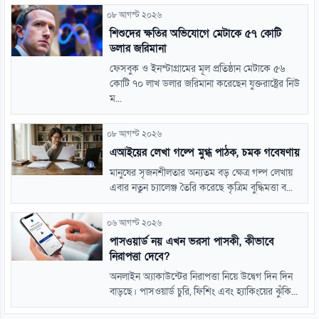
০৮ আগস্ট ২০২৬
শিশুদের ক্ষতির অভিযোগে মেটাকে ৫৭ কোটি
ডলার জরিমানা
ফেসবুক ও ইনস্টাগ্রামের মূল প্রতিষ্ঠান মেটাকে ৫৬
কোটি ৭০ লাখ ডলার জরিমানা করেছেন যুক্তরাষ্ট্রের নিউ
ম...
০৮ আগস্ট ২০২৬
এআইয়ের লেখা গল্পে মুগ্ধ পাঠক, চমক গবেষণায়
মানুষের সৃজনশীলতার অন্যতম বড় ক্ষেত্র গল্প লেখায়
এবার নতুন চ্যালেঞ্জ তৈরি করেছে কৃত্রিম বুদ্ধিমত্তা ব...
০৬ আগস্ট ২০২৬
পাসওয়ার্ড নয় এখন ভরসা পাসকী, কীভাবে
নিরাপত্তা দেবে?
অনলাইন অ্যাকাউন্টের নিরাপত্তা নিয়ে উদ্বেগ দিন দিন
বাড়ছে। পাসওয়ার্ড চুরি, ফিশিং এবং হ্যাকিংয়ের ঝুঁকি...