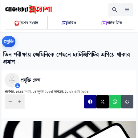
শনিবার, ০৮ আগস্ট ২০২৬
বিশেষ সংবাদ
ভিডিও
লাইভ টিভি
০৭:৩৯:৪৮ এ.এম.
THE DAILY AJKER PROTTASHA
প্রযুক্তি
তিন পরীক্ষায় জেমিনিকে পেছনে চ্যাটজিপিটির এগিয়ে থাকার
প্রমাণ
প্রযুক্তি ডেস্ক
প্রকাশিত:
১৫:৪৪ পিএম, ০৪ জুলাই ২০২৬
|
আপডেট:
১০:০২ এএম ২০২৬