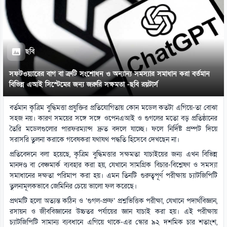
ছবি
সফটওয়্যারের বাগ বা ত্রুটি সংশোধন ও অন্যান্য সমস্যার সমাধান করা বর্তমান
বিভিন্ন এআই সিস্টেমের জন্য জরুরি সক্ষমতা -ছবি রয়টার্স
বর্তমান কৃত্রিম বুদ্ধিমত্তা প্রযুক্তির প্রতিযোগিতায় কোন মডেল কতটা এগিয়ে-তা বোঝা
সহজ নয়। কারণ সময়ের সঙ্গে সঙ্গে ওপেনএআই ও গুগলের মতো বড় প্রতিষ্ঠানের
তৈরি মডেলগুলোর পারফরম্যান্স দ্রুত বদলে যাচ্ছে। ফলে নির্দিষ্ট প্রম্পট দিয়ে
সরাসরি তুলনা করাকে গবেষকরা যথাযথ পদ্ধতি হিসেবে দেখছেন না।
প্রতিবেদনে বলা হয়েছে, কৃত্রিম বুদ্ধিমত্তার সক্ষমতা যাচাইয়ের জন্য এখন বিভিন্ন
মানদণ্ড বা বেঞ্চমার্ক ব্যবহার করা হয়, যেখানে সামগ্রিক বিচার-বিশ্লেষণ ও সমস্যা
সমাধানের দক্ষতা পরিমাপ করা হয়। এমন তিনটি গুরুত্বপূর্ণ পরীক্ষায় চ্যাটজিপিটি
তুলনামূলকভাবে জেমিনির চেয়ে ভালো ফল করেছে।
প্রথমটি হলো অত্যন্ত কঠিন ও ‘গুগল-প্রুফ’ প্রশ্নভিত্তিক পরীক্ষা, যেখানে পদার্থবিজ্ঞান,
রসায়ন ও জীববিজ্ঞানের উচ্চতর পর্যায়ের জ্ঞান যাচাই করা হয়। এই পরীক্ষায়
চ্যাটজিপিটি সামান্য ব্যবধানে এগিয়ে থাকে-এর স্কোর ৯২ দশমিক চার শতাংশ,