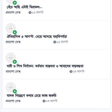
০৮ আগস্ট
বেঁচে আছি এটাই মিরাকল...
৯
প্রত্যাশা ডেস্ক
০৬ আগস্ট
বাজার সিন্ডিকেট ও মজুতদারি করলে কঠোর ব্যবস্থা: আইনমন্ত্রী
০৮ আগস্ট
১০
ঐতিহাসিক ৫ আগস্ট: ধেয়ে আসছে মহাবিপর্যয়!
চোরাবালিতে যুক্তরাষ্ট্র, ইরানের মুসলিম ঐক্যের ডাক
প্রত্যাশা ডেস্ক
০৬ আগস্ট
০৮ আগস্ট
১১
ট্রাম্পের ৪০ কোটি ডলারের বলরুম প্রকল্প আটকে দিল আদালত
নারী ও শিশু নির্যাতন: বর্তমান বাস্তবতা ও আমাদের দায়বদ্ধতা
০৮ আগস্ট
প্রত্যাশা ডেস্ক
০৩ আগস্ট
১২
এক সঙ্গে জালে ধরা পড়লো ৪৬ মণ ইলিশ
০৮ আগস্ট
মাদক নিয়ন্ত্রণে কথার চেয়ে কাজ জরুরি
প্রত্যাশা ডেস্ক
০৩ আগস্ট
১৩
গ্রিসের উপকূলে ২০২ অভিবাসনপ্রত্যাশী উদ্ধার