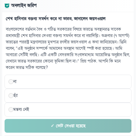
অনলাইন জরিপ
০৮ আগস্ট
শেখ হাসিনার বক্তব্য সমর্থন করে না ভারত, জানালেন জয়সওয়াল
১৪
নারীর পেট থেকে ৪ কেজি ৮০০ গ্রামের টিউমার অপসারণ
বাংলাদেশের বর্তমান বৈধ ও গঠিত সরকারের বিষয়ে ভারতে অবস্থানরত সাবেক
০৮ আগস্ট
প্রধানমন্ত্রী শেখ হাসিনার দেওয়া বক্তব্য সমর্থন করে না নয়াদিল্লি। শুক্রবার (৭ আগস্ট)
ভারতের পররাষ্ট্র মন্ত্রণালয়ের মুখপাত্র রণধীর জয়সওয়াল এ কথা জানিয়েছেন। তিনি
বলেন, “এই অনুষ্ঠান সম্পর্কে আমাদের অবস্থান আগেই স্পষ্ট করা হয়েছে। আমি
১৫
আবারো সেটিই বলছি। এটি একটি বেসরকারি সংবাদমাধ্যম আয়োজিত অনুষ্ঠান ছিল,
আজই কি বিয়ে করছেন রোনালদো-জর্জিনা, জল্পনা তুঙ্গে
যেখানে ভারত সরকারের কোনো ভূমিকা ছিল না।” প্রিয় পাঠক. আপনি কি মনে
০৮ আগস্ট
করেন ভারত সঠিক বলেছে?
না
হ্যাঁ
মন্তব্য নেই
✓ ভোট দেওয়া হয়েছে