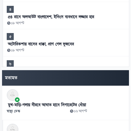
৪
৫৪ রানে অলআউট বাংলাদেশ, ইনিংস ব্যবধানে লজ্জার হার
০৮ আগস্ট
৫
অটোরিকশায় বাসের ধাক্কা, প্রাণ গেল দুজনের
০৮ আগস্ট
৬
গণঅভ্যুত্থানের সঙ্গে প্রথম বেইমানি করেছেন ডা. শফিকুর রহমান: রাশেদ খান
মতামত
০৮ আগস্ট
৭
‘লিপ কিস বাবা’র ভিডিও ঘিরে তুমুল বিতর্ক
মুখ-মাড়ি-গলায় নীরবে আঘাত হানে সিগারেটের ধোঁয়া
০৮ আগস্ট
স্বাস্থ্য ডেস্ক
০৬ আগস্ট
৮
চলতি মাসে ফের টানা ৪ দিনের ছুটির সুযোগ