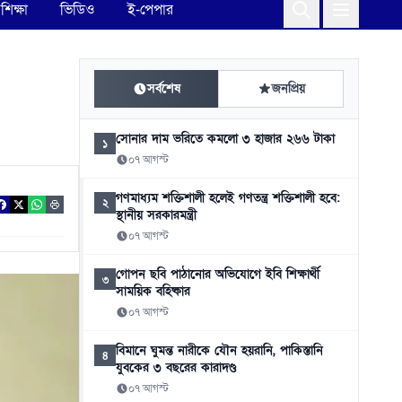
শিক্ষা
ভিডিও
ই-পেপার
সর্বশেষ
জনপ্রিয়
সোনার দাম ভরিতে কমলো ৩ হাজার ২৬৬ টাকা
১
০৭ আগস্ট
গণমাধ্যম শক্তিশালী হলেই গণতন্ত্র শক্তিশালী হবে:
২
স্থানীয় সরকারমন্ত্রী
০৭ আগস্ট
গোপন ছবি পাঠানোর অভিযোগে ইবি শিক্ষার্থী
৩
সাময়িক বহিষ্কার
০৭ আগস্ট
বিমানে ঘুমন্ত নারীকে যৌন হয়রানি, পাকিস্তানি
৪
যুবকের ৩ বছরের কারাদণ্ড
০৭ আগস্ট