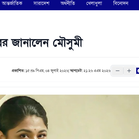
আন্তর্জাতিক
সারাদেশ
অর্থনীতি
খেলাধুলা
বিনোদন
খবর জানালেন মৌসুমী
প্রকাশিত:
১৫:৩৯ পিএম, ০৪ জুলাই ২০২৬
|
আপডেট:
২১:২৬ এএম ২০২৬