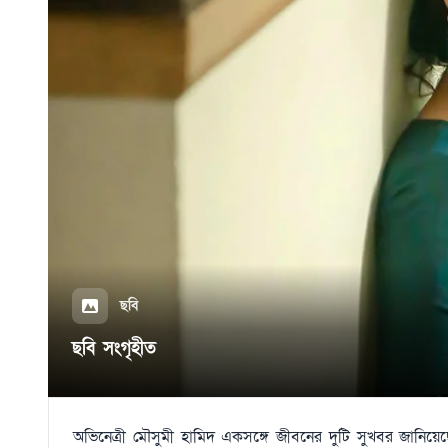
ছবি
ছবি সংগৃহীত
অভিনেত্রী মৌসুমী হামিদ একসঙ্গে জীবনের দুটি সুখবর জানিয়ে