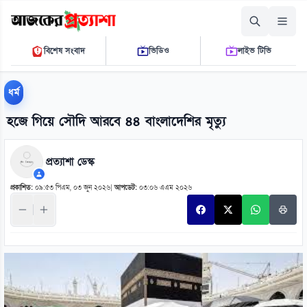
বৃহস্পতিবার, ০৬ আগস্ট ২০২৬
বিশেষ সংবাদ
ভিডিও
লাইভ টিভি
০৬ ১৭ ১৩ এ.এম.
THE DAILY AJKER PROTTASHA
ধর্ম
হজে গিয়ে সৌদি আরবে ৪৪ বাংলাদেশির মৃত্যু
প্রত্যাশা ডেস্ক
প্রকাশিত:
০৯:৫৩ পিএম, ০৩ জুন ২০২৬
|
আপডেট:
০৩:০৬ এএম ২০২৬