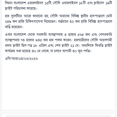
বিমান বাংলাদেশ এয়ারলাইনস ১৫টি, সৌদি এয়ারলাইনস ১৮টি এবং ফ্লাইনাস ১৯টি
ফ্লাইট পরিচালনা করেছে।
হজ বুলেটিনে আরো জানানো হয়, সৌদি আরবের বিভিন্ন স্থানীয় হাসপাতালে মোট
২৪৯ জন হাজি চিকিৎসাসেবা নিয়েছেন। বর্তমানে ৩২ জন হাজি বিভিন্ন হাসপাতালে
ভর্তি রয়েছেন।
এবার বাংলাদেশ থেকে সরকারি ব্যবস্থাপনায় ৪ হাজার ৫৬৫ জন এবং বেসরকারি
ব্যবস্থাপনায় ৭৩ হাজার ৯৩৫ জন হজ পালন করেন। হজযাত্রীদের সৌদি আরবগামী
প্রথম ফ্লাইট ছিল গত ১৮ এপ্রিল এবং শেষ ফ্লাইট ২১ মে। অন্যদিকে ফিরতি ফ্লাইট
কার্যক্রম শুরু হয়েছে ৩০ মে থেকে, যা চলবে আগামী ৩০ জুন পর্যন্ত।
এসি/আপ্র/০৩/০৬/২০২৬