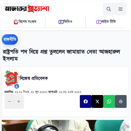
বৃহস্পতিবার, ০৬ আগস্ট ২০২৬
বিশেষ সংবাদ
ভিডিও
লাইভ টিভি
১১:২২:০২ এ.এম.
THE DAILY AJKER PROTTASHA
রাজনীতি
রাষ্ট্রপতি পদ নিয়ে প্রশ্ন তুললেন জামায়াত নেতা আজহারুল
ইসলাম
নিজেস্ব প্রতিবেদক
প্রকাশিত:
২১:০১ পিএম, ২৮ জুন ২০২৬
|
আপডেট:
০২:৫৯ এএম ২০২৬