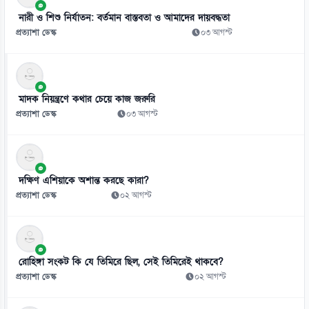
মিরাজের সেঞ্চুরিতে প্রথম ইনিংসে টাইগারদের সংগ্রহ ২৬৩ রান
নারী ও শিশু নির্যাতন: বর্তমান বাস্তবতা ও আমাদের দায়বদ্ধতা
০৬ আগস্ট
প্রত্যাশা ডেস্ক
০৩ আগস্ট
৮
নতুন সিনেমার জন্য ১৬ কেজি ওজন কমিয়েছেন সালমান
০৬ আগস্ট
মাদক নিয়ন্ত্রণে কথার চেয়ে কাজ জরুরি
৯
প্রত্যাশা ডেস্ক
০৩ আগস্ট
লিফটের মধ্যে সহকর্মীকে ধর্ষণ, দোষী সাহলেন সাংবাদিক
০৬ আগস্ট
১০
দক্ষিণ এশিয়াকে অশান্ত করছে কারা?
ঢাকার চারপাশের নদীদূষণ রোধে কর্মপরিকল্পনা তৈরির নির্দেশ প্রধানমন্ত্রীর
প্রত্যাশা ডেস্ক
০২ আগস্ট
০৬ আগস্ট
১১
বাংলাদেশে হামের সাম্প্রতিক ভয়াবহ বিস্তার এখন শুধু একটি সংক্রামক রোগের
রোহিঙ্গা সংকট কি যে তিমিরে ছিল, সেই তিমিরেই থাকবে?
সংকট
প্রত্যাশা ডেস্ক
০২ আগস্ট
০৬ আগস্ট