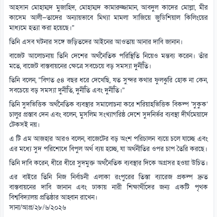
আহসান মোহাম্মদ মুজাহিদ, মোহাম্মদ কামারুজ্জামান, আবদুল কাদের মোল্লা, মীর
কাসেম আলী—তাদের অন্যায়ভাবে মিথ্যা মামলা সাজিয়ে জুডিশিয়াল কিলিংয়ের
মাধ্যমে হত্যা করা হয়েছে।”
তিনি এসব ঘটনার সঙ্গে জড়িতদের আইনের আওতায় আনার দাবি জানান।
বাজেট আলোচনায় তিনি দেশের অর্থনৈতিক পরিস্থিতি নিয়েও মন্তব্য করেন। তাঁর
মতে, বাজেট বাস্তবায়নের ক্ষেত্রে সবচেয়ে বড় সমস্যা দুর্নীতি।
তিনি বলেন, “বিগত ৫৪ বছর ধরে দেখেছি, যত সুন্দর কথার ফুলঝুরি হোক না কেন,
সবচেয়ে বড় সমস্যা দুর্নীতি, দুর্নীতি এবং দুর্নীতি।”
তিনি সুদভিত্তিক অর্থনৈতিক ব্যবস্থার সমালোচনা করে শরিয়াহভিত্তিক বিকল্প ‘সুকুক’
চালুর প্রস্তাব দেন এবং বলেন, মুসলিম সংখ্যাগরিষ্ঠ দেশে সুদনির্ভর ব্যবস্থা দীর্ঘমেয়াদে
টেকসই নয়।
এ টি এম আজহার আরও বলেন, বাজেটের বড় অংশ পরিচালন ব্যয়ে চলে যাচ্ছে এবং
এর মধ্যে সুদ পরিশোধে বিপুল অর্থ ব্যয় হচ্ছে, যা অর্থনীতির ওপর চাপ তৈরি করছে।
তিনি দাবি করেন, ধীরে ধীরে সুদমুক্ত অর্থনৈতিক ব্যবস্থার দিকে অগ্রসর হওয়া উচিত।
এর বাইরে তিনি নিজ নির্বাচনী এলাকা রংপুরের তিস্তা ব্যারেজ প্রকল্প দ্রুত
বাস্তবায়নের দাবি জানান এবং ঢাকায় নারী শিক্ষার্থীদের জন্য একটি পৃথক
বিশ্ববিদ্যালয় প্রতিষ্ঠার আহ্বান রাখেন।
সানা/আপ্র/২৮/৬/২০২৬