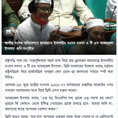
ছবি
জাতীয় সংসদ অধিবেশনে জামায়াতে ইসলামীর সংসদ সদস্য এ টি এম আজহারুল
ইসলাম -ছবি সংগৃহীত
রাষ্ট্রপতি পদে মো. সাহাবুদ্দিনকে বহাল রাখা নিয়ে প্রশ্ন তুলেছেন জামায়াতে ইসলামীর
সংসদ সদস্য এ টি এম আজহারুল ইসলাম। তিনি সরকারের উদ্দেশে বলেন, বর্তমান
রাষ্ট্রপতিকে নিয়ে রাজনৈতিক অবস্থান কেন এমন—তা জনগণের সামনে স্পষ্ট করা
উচিত।
রোববার (২৮ জুন) জাতীয় সংসদে ২০২৬–২৭ অর্থবছরের প্রস্তাবিত বাজেটের ওপর
সাধারণ আলোচনায় অংশ নিয়ে তিনি এসব মন্তব্য করেন।
আজহারুল ইসলাম বলেন, “এত বড় বিএনপির দল, তাকে এত পছন্দ হয় কেন?
তাহলে কি কোথাও থেকে ইঙ্গিত পেয়েছেন, তাকে রাখতে হবে। আমরা জানি না।
জনগণের কাছে আপনারা খোলসা করুন।”
তিনি আরও বলেন, “চার মাস আপনারা একজন লোক খুঁজে পেলেন না যে প্রেসিডেন্ট