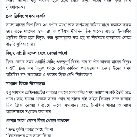
নেওয়া ভালো। বড় পরিবার হলে ২৫০ থেকে ৩৫০ লিটার পর্যন্ত ফ্রিজ বেশি
সুবিধাজনক।
দ্রুত ফ্রিজিং ক্ষমতা জরুরি
ভালো মানের ডিপ ফ্রিজ ২৪ ঘণ্টার মধ্যে দ্রুত তাপমাত্রা কমিয়ে মাংস জমাতে সক্ষম
হয়। এতে মাংসের স্বাদ, রং ও পুষ্টিগুণ দীর্ঘদিন ঠিক থাকে। এছাড়া ইনভার্টার
প্রযুক্তির ফ্রিজ হলে বিদ্যুৎ খরচ তুলনামূলক কম হয়, যা দীর্ঘসময় ব্যবহারের ক্ষেত্রে
বাড়তি সুবিধা দেয়।
বিদ্যুৎ সাশ্রয়ী মডেল বেছে নেওয়া ভালো
ফ্রিজ কেনার সময় এনার্জি রেটিং গুরুত্বপূর্ণ বিষয়। চার বা পাঁচ তারকা মানের বিদ্যুৎ
সাশ্রয়ী ফ্রিজ কম বিদ্যুৎ খরচে বেশি কার্যকর পারফরম্যান্স দেয়। ঈদের সময়
অতিরিক্ত চাপ সামলাতে এ ধরনের ফ্রিজ বেশি নির্ভরযোগ্য।
সাধারণ ফ্রিজে সীমাবদ্ধতা
শুধু সাধারণ রেফ্রিজারেটর ব্যবহার করলে কোরবানির সময় জায়গা সংকট তৈরি হতে
পারে। তাই বাজেট থাকলে ডাবল ডোর বা সাইড-বাই-সাইড ফ্রিজের সঙ্গে আলাদা
ডিপ ফ্রিজ নেওয়া সবচেয়ে ভালো সমাধান। এতে দৈনন্দিন খাবার ও মাংস
আলাদাভাবে সংরক্ষণ করা যায়।
কেনার আগে যেসব বিষয় খেয়াল রাখবেন
* দ্রুত কুলিং ব্যবস্থা আছে কি না
* ইনসুলেশন মান ভালো কি না