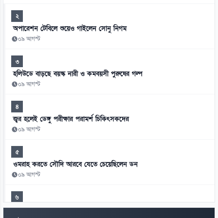
২
অপারেশন টেবিলে শুয়েও গাইলেন সোনু নিগম
০৯ আগস্ট
৩
হলিউডে বাড়ছে বয়স্ক নারী ও কমবয়সী পুরুষের গল্প
০৯ আগস্ট
৪
জ্বর হলেই ডেঙ্গু পরীক্ষার পরামর্শ চিকিৎসকদের
০৯ আগস্ট
৫
ওমরাহ করতে সৌদি আরবে যেতে চেয়েছিলেন ডন
০৯ আগস্ট
৬
এক মায়ের স্বপ্ন পূরণ করলেন হাইকমিশনার দীনেশ ত্রিবেদী