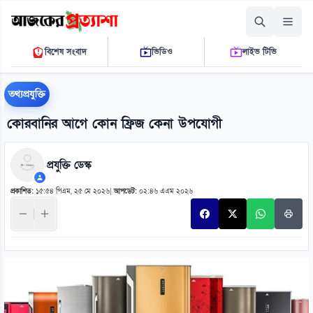
রোববার, ০৯ আগস্ট ২০২৬
বিশেষ সংবাদ
ভিডিও
লাইভ টিভি
১১ ৪৩ ৪৫ এ.এম.
THE DAILY AJKER PROTTASHA
তথ্যপ্রযুক্তি
কোরবানির আগে কোন ফ্রিজ কেনা উপযোগী
প্রযুক্তি ডেস্ক
প্রকাশিত:
১৫:৫৪ পিএম, ২৫ মে ২০২৬
|
আপডেট:
০২:৪৬ এএম ২০২৬