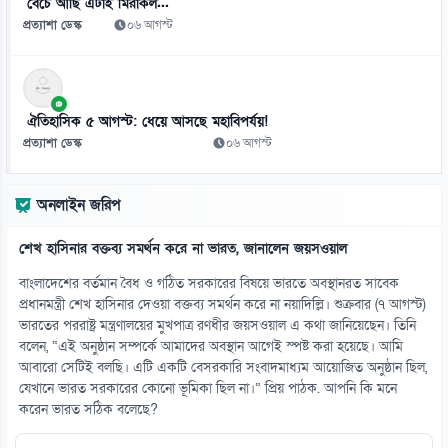
বেঁচে আছি এটাই মিরাকল...
০৯ আগস্ট
প্রত্যাশা ডেস্ক
০৬ আগস্ট
১২
এনটিআরসিএ নয়, ম্যানেজিং কমিটির হাতে যাচ্ছে শিক্ষক নিয়োগ!
০৯ আগস্ট
ঐতিহাসিক ৫ আগস্ট: ধেয়ে আসছে মহাবিপর্যয়!
প্রত্যাশা ডেস্ক
০৬ আগস্ট
১৩
সুদ ছাড়াই পাঁচ হাজার টাকার ডিজিটাল ঋণের উদ্যোগ
অনলাইন জরিপ
০৯ আগস্ট
শেখ হাসিনার বক্তব্য সমর্থন করে না ভারত, জানালেন জয়সওয়াল
১৪
দিনে ২১ মিনিটেই সন্তানের সঙ্গে সম্পর্ক আরো গভীর
বাংলাদেশের বর্তমান বৈধ ও গঠিত সরকারের বিষয়ে ভারতে অবস্থানরত সাবেক
০৯ আগস্ট
প্রধানমন্ত্রী শেখ হাসিনার দেওয়া বক্তব্য সমর্থন করে না নয়াদিল্লি। শুক্রবার (৭ আগস্ট)
ভারতের পররাষ্ট্র মন্ত্রণালয়ের মুখপাত্র রণধীর জয়সওয়াল এ কথা জানিয়েছেন। তিনি
বলেন, “এই অনুষ্ঠান সম্পর্কে আমাদের অবস্থান আগেই স্পষ্ট করা হয়েছে। আমি
১৫
আবারো সেটিই বলছি। এটি একটি বেসরকারি সংবাদমাধ্যম আয়োজিত অনুষ্ঠান ছিল,
এসএসসির ফল কখন ঘোষণা, যেভাবে পাবেন শিক্ষার্থীরা
যেখানে ভারত সরকারের কোনো ভূমিকা ছিল না।” প্রিয় পাঠক. আপনি কি মনে
০৯ আগস্ট
করেন ভারত সঠিক বলেছে?