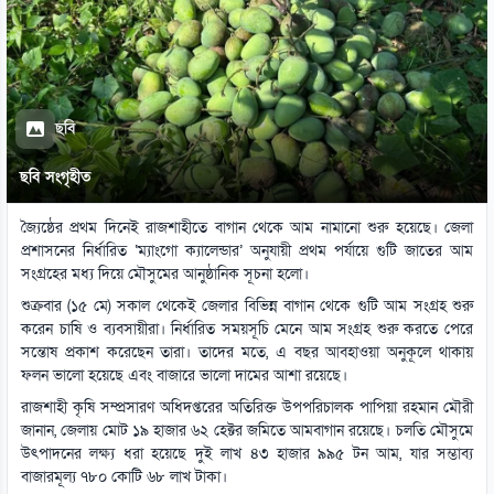
ছবি
ছবি সংগৃহীত
জ্যৈষ্ঠের প্রথম দিনেই রাজশাহীতে বাগান থেকে আম নামানো শুরু হয়েছে। জেলা
প্রশাসনের নির্ধারিত ‘ম্যাংগো ক্যালেন্ডার’ অনুযায়ী প্রথম পর্যায়ে গুটি জাতের আম
সংগ্রহের মধ্য দিয়ে মৌসুমের আনুষ্ঠানিক সূচনা হলো।
শুক্রবার (১৫ মে) সকাল থেকেই জেলার বিভিন্ন বাগান থেকে গুটি আম সংগ্রহ শুরু
করেন চাষি ও ব্যবসায়ীরা। নির্ধারিত সময়সূচি মেনে আম সংগ্রহ শুরু করতে পেরে
সন্তোষ প্রকাশ করেছেন তারা। তাদের মতে, এ বছর আবহাওয়া অনুকূলে থাকায়
ফলন ভালো হয়েছে এবং বাজারে ভালো দামের আশা রয়েছে।
রাজশাহী কৃষি সম্প্রসারণ অধিদপ্তরের অতিরিক্ত উপপরিচালক পাপিয়া রহমান মৌরী
জানান, জেলায় মোট ১৯ হাজার ৬২ হেক্টর জমিতে আমবাগান রয়েছে। চলতি মৌসুমে
উৎপাদনের লক্ষ্য ধরা হয়েছে দুই লাখ ৪৩ হাজার ৯৯৫ টন আম, যার সম্ভাব্য
বাজারমূল্য ৭৮০ কোটি ৬৮ লাখ টাকা।