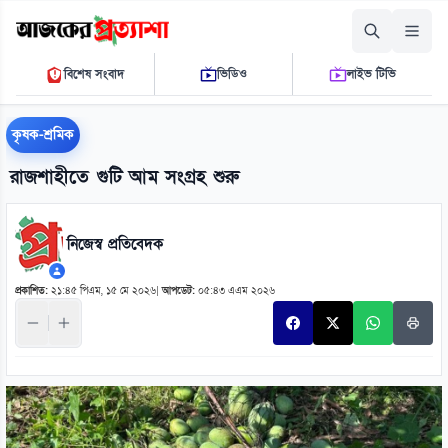
বৃহস্পতিবার, ০৬ আগস্ট ২০২৬
বিশেষ সংবাদ
ভিডিও
লাইভ টিভি
০৮ ২৯ ৫৩ এ.এম.
THE DAILY AJKER PROTTASHA
কৃষক-শ্রমিক
রাজশাহীতে গুটি আম সংগ্রহ শুরু
নিজেস্ব প্রতিবেদক
প্রকাশিত:
২১:৪৫ পিএম, ১৫ মে ২০২৬
|
আপডেট:
০৫:৪৩ এএম ২০২৬