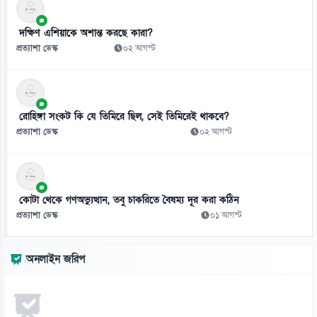
০৬ আগস্ট
দক্ষিণ এশিয়াকে অশান্ত করছে কারা?
১০
প্রত্যাশা ডেস্ক
০২ আগস্ট
এসি-ফ্রিজ ব্যবহারের ভুলেই বাড়ে বিদ্যুৎ বিল, যেভাবে সাশ্রয় করবেন
০৬ আগস্ট
১১
রোহিঙ্গা সংকট কি যে তিমিরে ছিল, সেই তিমিরেই থাকবে?
দেশের ৪ বিভাগে ভারী বৃষ্টিপাতের সতর্কতা
প্রত্যাশা ডেস্ক
০২ আগস্ট
০৬ আগস্ট
১২
বাংলাদেশি কর্মীদের আকামা নিয়ে বড় সুখবর দিল সৌদি সরকার
কোটা থেকে গণঅভ্যুত্থান, তবু চাকরিতে বৈষম্য দূর করা কঠিন
০৬ আগস্ট
প্রত্যাশা ডেস্ক
০১ আগস্ট
১৩
বিশ্ববাজারে কমলো তেলের দাম
অনলাইন জরিপ
০৬ আগস্ট
১৪