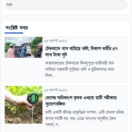
শুরু
সংশ্লিষ্ট খবর
০২ আগস্ট ২০২৬
টেকনাফে বাস থামিয়ে গুলি, বিকাশ কর্মীর ৫৭
লাখ টাকা লুট
কক্সবাজারের টেকনাফে দিনদুপুরে যাত্রীবাহী বাস
থামিয়ে অস্ত্রধারী দুর্বৃত্তরা গুলি ও ছুরিকাঘাত করে
বিকা...
০২ আগস্ট ২০২৬
দেশের অধিকাংশ কৃষক এখনো মাটি পরীক্ষার
সুযোগবঞ্চিত
মাটি একটি জীবন্ত প্রাকৃতিক সম্পদ। এটি কেবল খনিজ
কণার সমষ্টি নয়; বরং এতে অসংখ্য অণুজীব, জৈব
পদার্থ, প...