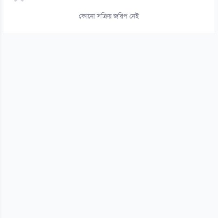
সবুজবাগে উদ্ধার নারীর খণ্ডিত মরদেহ, পরিচয় শনাক্তের চেষ্টা
০৬ আগস্ট
কোনো সক্রিয় জরিপ নেই
১৫
মানবতাবিরোধী অপরাধে ১৬ জনের মৃত্যুদণ্ড, ১১ জনের যাবজ্জীবন
০৬ আগস্ট