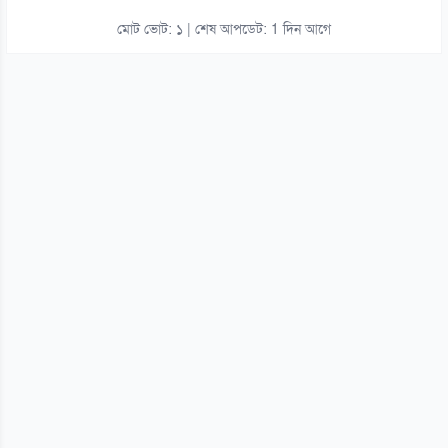
মোট ভোট: ১ | শেষ আপডেট: 1 দিন আগে