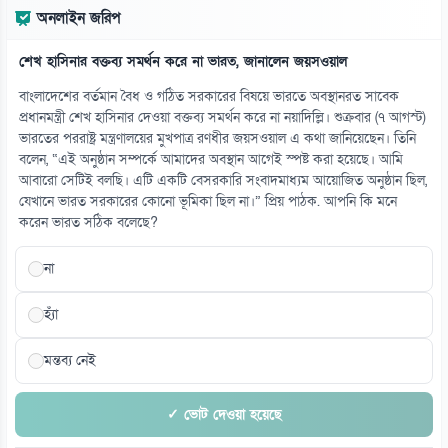
অনলাইন জরিপ
০৯ আগস্ট
শেখ হাসিনার বক্তব্য সমর্থন করে না ভারত, জানালেন জয়সওয়াল
১৪
হাসপাতালের ভুলে দুই পরিবারে বড় হলেন দুই নারী
বাংলাদেশের বর্তমান বৈধ ও গঠিত সরকারের বিষয়ে ভারতে অবস্থানরত সাবেক
০৯ আগস্ট
প্রধানমন্ত্রী শেখ হাসিনার দেওয়া বক্তব্য সমর্থন করে না নয়াদিল্লি। শুক্রবার (৭ আগস্ট)
ভারতের পররাষ্ট্র মন্ত্রণালয়ের মুখপাত্র রণধীর জয়সওয়াল এ কথা জানিয়েছেন। তিনি
বলেন, “এই অনুষ্ঠান সম্পর্কে আমাদের অবস্থান আগেই স্পষ্ট করা হয়েছে। আমি
১৫
আবারো সেটিই বলছি। এটি একটি বেসরকারি সংবাদমাধ্যম আয়োজিত অনুষ্ঠান ছিল,
বাংলাদেশের স্বাস্থ্যসেবায় উন্নত আলট্রাসাউন্ড প্রযুক্তি চালু
যেখানে ভারত সরকারের কোনো ভূমিকা ছিল না।” প্রিয় পাঠক. আপনি কি মনে
০৯ আগস্ট
করেন ভারত সঠিক বলেছে?
না
হ্যাঁ
মন্তব্য নেই
✓ ভোট দেওয়া হয়েছে