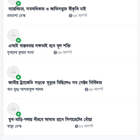
০৯ আগস্ট
ন্যায়বিচার, সমঅধিকার ও জাতিসত্ত্বার স্বীকৃতি চাই
৯
প্রত্যাশা ডেস্ক
০৯ আগস্ট
মধ্যবয়সে দীর্ঘক্ষণ টিভি দেখলে কমতে পারে মস্তিষ্কের সক্ষমতা
০৯ আগস্ট
১০
এআই বাস্তবতায় দক্ষতাই হবে মূল শক্তি
বাংলাদেশের ডিজিটাল অর্থনীতির সম্ভাবনায় বাধা দক্ষতার ঘাটতি
সুখদেব কুমার সানা
০৮ আগস্ট
০৯ আগস্ট
১১
ট্রাম্প-সমর্থিত প্রেসিডেন্টের প্রথম দিনেই কলম্বিয়ায় বোমা হামলা
জাতীয় ট্র্যাজেডি সড়কে মৃত্যুর মিছিলেও সব সেক্টর নির্বিকার
০৯ আগস্ট
খান মুহঃ আশরাফুল আলম
০৮ আগস্ট
১২
ঢাকায় এ সপ্তাহে প্রযুক্তির বাজারে স্মার্টফোনের দাম
০৯ আগস্ট
মুখ-মাড়ি-গলায় নীরবে আঘাত হানে সিগারেটের ধোঁয়া
স্বাস্থ্য ডেস্ক
০৬ আগস্ট
১৩
তারার মৃত্যুর শুরু থেকে শেষ দেখলেন বিজ্ঞানীরা