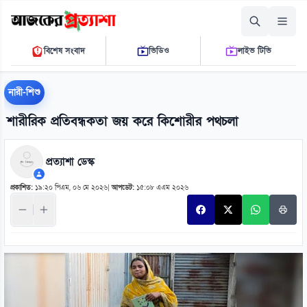
রোববার, ০৯ আগস্ট ২০২৬
বিশেষ সংবাদ
ভিডিও
লাইভ টিভি
০৩ ৪৬ ৪৫ পি.এম.
THE DAILY AJKER PROTTASHA
নারী-শিশু
শারীরিক প্রতিবন্ধকতা জয় করে কিশোরীর পথচলা
প্রত্যাশা ডেস্ক
প্রকাশিত:
১৯:২০ পিএম, ০৬ মে ২০২৬
|
আপডেট:
১৫:০৮ এএম ২০২৬