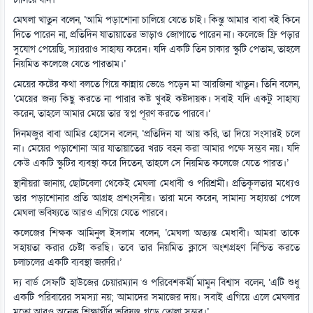
মেঘলা খাতুন বলেন, ‘আমি পড়াশোনা চালিয়ে যেতে চাই। কিন্তু আমার বাবা বই কিনে
দিতে পারেন না, প্রতিদিন যাতায়াতের ভাড়াও জোগাতে পারেন না। কলেজে ফ্রি পড়ার
সুযোগ পেয়েছি, স্যাররাও সাহায্য করেন। যদি একটি তিন চাকার স্কুটি পেতাম, তাহলে
নিয়মিত কলেজে যেতে পারতাম।’
মেয়ের কষ্টের কথা বলতে গিয়ে কান্নায় ভেঙে পড়েন মা আরজিনা খাতুন। তিনি বলেন,
‘মেয়ের জন্য কিছু করতে না পারার কষ্ট খুবই কষ্টদায়ক। সবাই যদি একটু সাহায্য
করেন, তাহলে আমার মেয়ে তার স্বপ্ন পূরণ করতে পারবে।’
দিনমজুর বাবা আমির হোসেন বলেন, ‘প্রতিদিন যা আয় করি, তা দিয়ে সংসারই চলে
না। মেয়ের পড়াশোনা আর যাতায়াতের খরচ বহন করা আমার পক্ষে সম্ভব নয়। যদি
কেউ একটি স্কুটির ব্যবস্থা করে দিতেন, তাহলে সে নিয়মিত কলেজে যেতে পারত।’
স্থানীয়রা জানায়, ছোটবেলা থেকেই মেঘলা মেধাবী ও পরিশ্রমী। প্রতিকূলতার মধ্যেও
তার পড়াশোনার প্রতি আগ্রহ প্রশংসনীয়। তারা মনে করেন, সামান্য সহায়তা পেলে
মেঘলা ভবিষ্যতে আরও এগিয়ে যেতে পারবে।
কলেজের শিক্ষক আমিনুল ইসলাম বলেন, ‘মেঘলা অত্যন্ত মেধাবী। আমরা তাকে
সহায়তা করার চেষ্টা করছি। তবে তার নিয়মিত ক্লাসে অংশগ্রহণ নিশ্চিত করতে
চলাচলের একটি ব্যবস্থা জরুরি।’
দ্য বার্ড সেফটি হাউজের চেয়ারম্যান ও পরিবেশকর্মী মামুন বিশ্বাস বলেন, ‘এটি শুধু
একটি পরিবারের সমস্যা নয়; আমাদের সমাজের দায়। সবাই এগিয়ে এলে মেঘলার
মতো আরও অনেক শিক্ষার্থীর ভবিষ্যৎ গড়ে তোলা সম্ভব।’