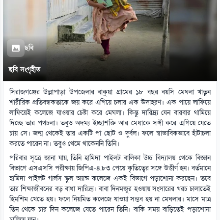
ছবি
ছবি সংগৃহীত
সিরাজগঞ্জের উল্লাপাড়া উপজেলার বাকুয়া গ্রামের ১৮ বছর বয়সি মেঘলা খাতুন
শারীরিক প্রতিবন্ধকতাকে জয় করে এগিয়ে চলার এক উদাহরণ। এক পায়ে লাফিয়ে
লাফিয়েই কলেজে যাওয়ার চেষ্টা করে মেঘলা। কিন্তু দারিদ্র্য যেন বারবার থামিয়ে
দিচ্ছে তার পথচলা। তবুও অদম্য ইচ্ছাশক্তি আর মেধাকে সঙ্গী করে এগিয়ে যেতে
চায় সে। জন্ম থেকেই তার একটি পা ছোট ও দুর্বল। ফলে স্বাভাবিকভাবে হাঁটাচলা
করতে পারেন না। তবুও থেমে থাকেননি তিনি।
পরিবার সূত্রে জানা যায়, তিনি হামিদা পাইলট বালিকা উচ্চ বিদ্যালয় থেকে বিজ্ঞান
বিভাগে এসএসসি পরীক্ষায় জিপিএ-৪.৮৩ পেয়ে কৃতিত্বের সঙ্গে উত্তীর্ণ হন। বর্তমানে
হামিদা পাইলট গার্লস স্কুল অ্যান্ড কলেজে একই বিভাগে পড়াশোনা করছেন। তবে
তার শিক্ষাজীবনের বড় বাধা দারিদ্র্য। বাবা দিনমজুর হওয়ায় সংসারের খরচ চালাতেই
হিমশিম খেতে হয়। ফলে নিয়মিত কলেজে যাওয়া সম্ভব হয় না মেঘলার। মাসে মাত্র
তিন থেকে চার দিন কলেজে যেতে পারেন তিনি। বাকি সময় বাড়িতেই পড়াশোনা
চালিয়ে যান।