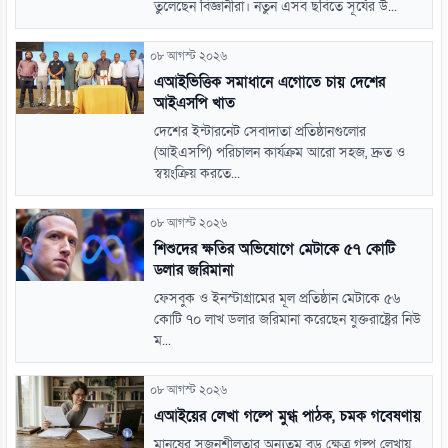
তুলেছেন বিজ্ঞানীরা। নতুন এসব ছবিতে সূর্যের উ...
০৮ আগস্ট ২০২৬
এআইভিত্তিক সমাধানে এগোতে চায় দেশের
আইএসপি খাত
দেশের ইন্টারনেট সেবাদাতা প্রতিষ্ঠানগুলোর
(আইএসপি) পরিচালন কার্যক্রম আরো সহজ, দ্রুত ও
স্বয়ংক্রিয় করতে...
০৮ আগস্ট ২০২৬
শিশুদের ক্ষতির অভিযোগে মেটাকে ৫৭ কোটি
ডলার জরিমানা
ফেসবুক ও ইনস্টাগ্রামের মূল প্রতিষ্ঠান মেটাকে ৫৬
কোটি ৭০ লাখ ডলার জরিমানা করেছেন যুক্তরাষ্ট্রের নিউ
ম...
০৮ আগস্ট ২০২৬
এআইয়ের লেখা গল্পে মুগ্ধ পাঠক, চমক গবেষণায়
মানুষের সৃজনশীলতার অন্যতম বড় ক্ষেত্র গল্প লেখায়