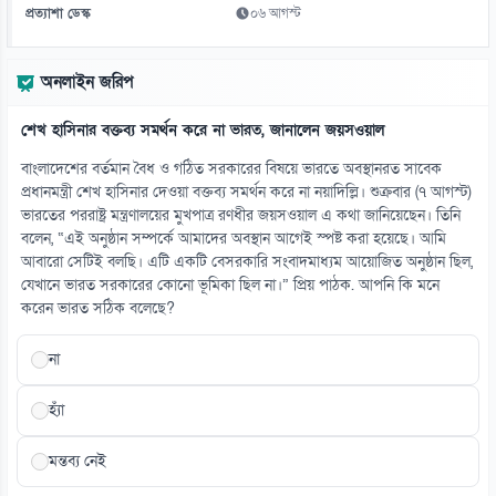
প্রত্যাশা ডেস্ক
০৬ আগস্ট
১৩
এনটিআরসিএ নয়, ম্যানেজিং কমিটির হাতে যাচ্ছে শিক্ষক নিয়োগ!
অনলাইন জরিপ
০৯ আগস্ট
শেখ হাসিনার বক্তব্য সমর্থন করে না ভারত, জানালেন জয়সওয়াল
১৪
সুদ ছাড়াই পাঁচ হাজার টাকার ডিজিটাল ঋণের উদ্যোগ
বাংলাদেশের বর্তমান বৈধ ও গঠিত সরকারের বিষয়ে ভারতে অবস্থানরত সাবেক
০৯ আগস্ট
প্রধানমন্ত্রী শেখ হাসিনার দেওয়া বক্তব্য সমর্থন করে না নয়াদিল্লি। শুক্রবার (৭ আগস্ট)
ভারতের পররাষ্ট্র মন্ত্রণালয়ের মুখপাত্র রণধীর জয়সওয়াল এ কথা জানিয়েছেন। তিনি
বলেন, “এই অনুষ্ঠান সম্পর্কে আমাদের অবস্থান আগেই স্পষ্ট করা হয়েছে। আমি
১৫
আবারো সেটিই বলছি। এটি একটি বেসরকারি সংবাদমাধ্যম আয়োজিত অনুষ্ঠান ছিল,
দিনে ২১ মিনিটেই সন্তানের সঙ্গে সম্পর্ক আরো গভীর
যেখানে ভারত সরকারের কোনো ভূমিকা ছিল না।” প্রিয় পাঠক. আপনি কি মনে
০৯ আগস্ট
করেন ভারত সঠিক বলেছে?
না
হ্যাঁ
মন্তব্য নেই