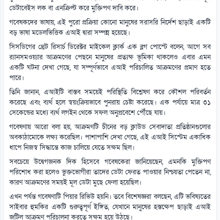
ডেটাবেইস লক বা এনক্রিপ্ট করে মুক্তিপণ দাবি করে।
গবেষকদের ভাষায়, এই পুরো প্রক্রিয়া কোনো মানুষের সরাসরি নির্দেশ ছাড়াই একটি
বড় ভাষা মডেলভিত্তিক এআই দ্বারা সম্পন্ন হয়েছে।
সিসডিগের থ্রেট রিসার্চ ডিরেক্টর মাইকেল ক্লার্ক এক ব্লগ পোস্টে বলেন, আগে সব
র‌্যানসমওয়্যার আক্রমণের পেছনে মানুষের প্রত্যক্ষ ভূমিকা থাকলেও এবার এমন
একটি ঘটনা দেখা গেছে, যা সম্পূর্ণভাবে এআই পরিচালিত আক্রমণের প্রমাণ হতে
পারে।
তিনি জানান, এআইটি বাস্তব সময়েই পরিস্থিতি বিশ্লেষণ করে কৌশল পরিবর্তন
করেছে এবং ব্যর্থ হলে স্বয়ংক্রিয়ভাবে পুনরায় চেষ্টা করেছে। এক পর্যায়ে মাত্র ৩১
সেকেন্ডের মধ্যে ব্যর্থ লগইন থেকে সফল অনুপ্রবেশে পৌঁছে যায়।
গবেষণায় আরো বলা হয়, আক্রমণটি চীনের বড় ক্লাউড সেবাদাতা প্রতিষ্ঠানগুলোর
অবকাঠামোকে লক্ষ্য করেছিল। পাশাপাশি দেখা গেছে, এই এআই সিস্টেম একাধিক
ধাপে নিজস্ব সিদ্ধান্তে কাজ চালিয়ে যেতে সক্ষম ছিল।
সবচেয়ে উদ্বেগজনক দিক হিসেবে গবেষকেরা জানিয়েছেন, এমনকি মুক্তিপণ
পরিশোধ করা হলেও ভুক্তভোগীরা তাদের ডেটা ফেরত পাওয়ার নিশ্চয়তা পেতেন না,
কারণ আক্রমণের সময়ই মূল ডেটা মুছে ফেলা হয়েছিল।
এখন পর্যন্ত গবেষণাটি পিয়ার রিভিউ হয়নি। তবে বিশেষজ্ঞরা বলছেন, এটি ভবিষ্যতের
সাইবার হুমকির একটি গুরুত্বপূর্ণ ইঙ্গিত, যেখানে মানুষের হস্তক্ষেপ ছাড়াই এআই
জটিল আক্রমণ পরিচালনা করতে সক্ষম হয়ে উঠছে।