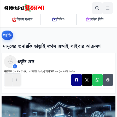
রোববার, ০৯ আগস্ট ২০২৬
বিশেষ সংবাদ
ভিডিও
লাইভ টিভি
১২ ৪৬ ৩১ পি.এম.
THE DAILY AJKER PROTTASHA
প্রযুক্তি
মানুষের তদারকি ছাড়াই প্রথম এআই সাইবার আক্রমণ
প্রযুক্তি ডেস্ক
প্রকাশিত:
১৯:৪৮ পিএম, ০৫ জুলাই ২০২৬
|
আপডেট:
০৮:১০ এএম ২০২৬