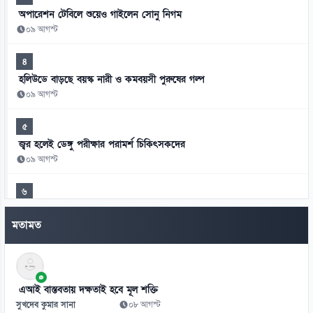
অপারেশন টেবিলে শুয়েও গাইলেন সোনু নিগম
০৯ আগস্ট
৪
হলিউডে বাড়ছে বয়স্ক নারী ও কমবয়সী পুরুষের গল্প
০৯ আগস্ট
৫
জ্বর হলেই ডেঙ্গু পরীক্ষার পরামর্শ চিকিৎসকদের
০৯ আগস্ট
৬
ওমরাহ করতে সৌদি আরবে যেতে চেয়েছিলেন ডন
মতামত
০৯ আগস্ট
৭
এক মায়ের স্বপ্ন পূরণ করলেন হাইকমিশনার দীনেশ ত্রিবেদী
এআই বাস্তবতায় দক্ষতাই হবে মূল শক্তি
০৯ আগস্ট
সুখদেব কুমার সানা
০৮ আগস্ট