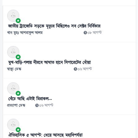
৮
সালমান শাহ হত্যা মামলায় ডন গ্রেফতার
০৯ আগস্ট
জাতীয় ট্র্যাজেডি সড়কে মৃত্যুর মিছিলেও সব সেক্টর নির্বিকার
৯
খান মুহঃ আশরাফুল আলম
০৮ আগস্ট
হামের উপসর্গ নিয়ে আরো ৬ শিশুর মৃত্যু
০৯ আগস্ট
১০
মুখ-মাড়ি-গলায় নীরবে আঘাত হানে সিগারেটের ধোঁয়া
কানাডা থেকে ছয় মাসে ৩ হাজার ভারতীয় বহিষ্কার
স্বাস্থ্য ডেস্ক
০৬ আগস্ট
০৯ আগস্ট
১১
১০ বছরের জ্বালানি পরিকল্পনা সংসদে তুলে ধরবে সরকার: প্রধানমন্ত্রী
বেঁচে আছি এটাই মিরাকল...
০৯ আগস্ট
প্রত্যাশা ডেস্ক
০৬ আগস্ট
১২
সালমান শাহ হত্যা মামলায় ডন আটক
০৯ আগস্ট
ঐতিহাসিক ৫ আগস্ট: ধেয়ে আসছে মহাবিপর্যয়!