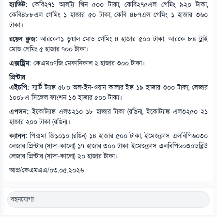
হ্যাভিট:
কেবি২৭১ আলট্রা থিন ৫০০ টাকা, কেবি২৭৫এল গেমিং ৯২০ টাকা,
কেবি৪৮৮এল গেমিং ১ হাজার ৫০ টাকা, কেবি ৪৮৭এল গেমিং ১ হাজার ৩৬০
টাকা।
রয়েল ক্লুজ:
আরকে৭১ ডুয়াল মোড গেমিং ৪ হাজার ৫০০ টাকা, আরকে ৮৪ ট্রাই
মোড গেমিং ৫ হাজার ৭০০ টাকা।
এক্সট্রিম:
কেএম০৭জি মেকানিকাল ২ হাজার ৩০০ টাকা।
প্রিন্টার
এইচপি:
স্মার্ট ট্যাঙ্ক ৫৮০ অল-ইন-ওয়ান কালার ইঙ্ক ১৯ হাজার ৩০০ টাকা, লেজার
১০০৮এ সিঙ্গেল ফাংশন ১৩ হাজার ৫০০ টাকা।
এপসন:
ইকোট্যাঙ্ক এল৩২১০ ১৮ হাজার টাকা (রঙিন), ইকোট্যাঙ্ক এল৩২৫০ ২১
হাজার ২০০ টাকা (রঙিন)।
ক্যানন:
পিক্সমা জি১০১০ (রঙিন) ১৪ হাজার ৫০০ টাকা, ইমেজক্লাস এলবিপি৬০৩০
লেজার প্রিন্টার (সাদা-কালো) ১৭ হাজার ৩০০ টাকা, ইমেজক্লাস এলবিপি৬০৩০ডব্লিউ
লেজার প্রিন্টার (সাদা-কালো) ২০ হাজার টাকা।
আপ্র/কেএমএএ/০৩.০৫.২০২৬
বহনযোগ্য