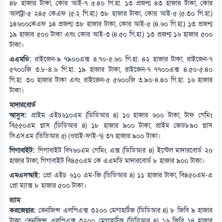
৪৮ হাজার টাকা, কোর আই-৭ ৫.৪০ গি.হা. ১৩ প্রজন্ম ৪৩ হাজার টাকা, কোর
আলট্রা-৫ ২৪৫ কেএফ (৫.২ গি.হা.) ৩৮ হাজার টাকা, কোর আই-৫ (৫.৩০ গি.হা.)
১৪৬০০কেএফ ১৪ প্রজন্ম ৩৮ হাজার টাকা, কোর আই-৫ (৪.৬০ গি.হা.) ১৩ প্রজন্ম
১৯ হাজার ৫০০ টাকা এবং কোর আই-৩ (৪.৫০ গি.হা.) ১৩ প্রজন্ম ১৬ হাজার ৫০০
টাকা।
এএমডি:
রাইজেন-৯ ৭৯০০এক্স ৪.৭০-৫.৬০ গি.হা. ৪২ হাজার টাকা, রাইজেন-৭
৫৭০০জি ৩.৮-৪.৬ গি.হা. ১৯ হাজার টাকা, রাইজেন-৭ ৭৭০০এক্স ৪.৫০-৫.৪০
গি.হা. ৩০ হাজার টাকা এবং রাইজেন-৫ ৫৬০০জি ৩.৯০-৪.৪০ গি.হা. ১৬ হাজার
টাকা।
মাদারবোর্ড
আসুস:
প্রাইম এইচ৬১০এম (ডিডিআর ৪) ১০ হাজার ৬০০ টাকা, টাফ গেমিং
বি৫৫০এম প্লাস (ডিডিআর ৪) ১৮ হাজার ৯০০ টাকা, প্রাইম জেড৮৯০ প্লাস
সিএসএম (ডিডিআর ৫) (ওয়াই-ফাই-৭) ৩৭ হাজার ৯০০ টাকা।
গিগাবাইট:
গিগাবাইট বি৭৬০এম গেমিং এক্স (ডিডিআর ৪) ইন্টেল মাদারবোর্ড ২০
হাজার টাকা, গিগাবাইট বি৪৫০এম কে এএমডি মাদারবোর্ড ৮ হাজার ৯০০ টাকা।
এমএসআই:
প্রো এইচ ৬১০ এম-জি (ডিডিআর ৪) ১১ হাজার টাকা, বি৪৫০এম-এ
প্রো ম্যাক্স ৮ হাজার ৫০০ টাকা।
র‌্যাম
করজেয়ার:
ভেনজিন্স এলপিএক্স ৩২০০ মেগাহার্টজ (ডিডিআর ৪) ৮ জিবি ৯ হাজার
টাকা, ভেনজিন্স এলপিএক্স ৩২০০ মেগাহার্টজ (ডিডিআর ৪) ১৬ জিবি ১৪ হাজার