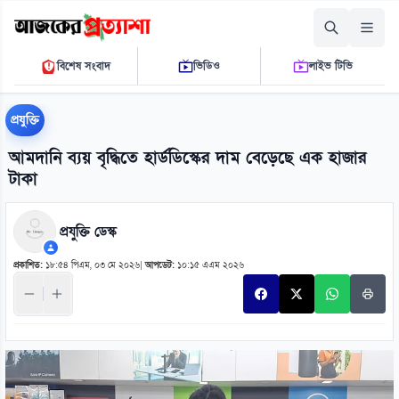
বৃহস্পতিবার, ০৬ আগস্ট ২০২৬
বিশেষ সংবাদ
ভিডিও
লাইভ টিভি
১১:২৫:৩৬ এ.এম.
THE DAILY AJKER PROTTASHA
প্রযুক্তি
আমদানি ব্যয় বৃদ্ধিতে হার্ডডিস্কের দাম বেড়েছে এক হাজার
টাকা
প্রযুক্তি ডেস্ক
প্রকাশিত:
১৮:৫৪ পিএম, ০৩ মে ২০২৬
|
আপডেট:
১০:১৫ এএম ২০২৬