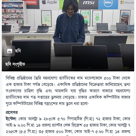
ছবি
ছবি সংগৃহীত
বিভিন্ন প্রতিষ্ঠানের তৈরি বহনযোগ্য হার্ডডিস্কের দাম মডেলভেদে ৫০০ টাকা থেকে
এক হাজার টাকা পর্যন্ত বেড়েছে। একাধিক প্রতিষ্ঠানের বিক্রেতারা জানিয়েছেন, তথ্য
সংরক্ষণের চাহিদা বৃদ্ধি এবং আমদানি ব্যয় বৃদ্ধির কারণে বাজারে বহনযোগ্য
হার্ডডিস্কের দাম গত সপ্তাহের তুলনায় বেড়েছে। ঢাকার একাধিক কম্পিউটার বাজার
ঘুরে কম্পিউটারের বিভিন্ন যন্ত্রাংশের দাম তুলে ধরা হলো-
প্রসেসর
ইন্টেল:
কোর আলট্রা ৯ ২৮৫কে ৫.৭০ গিগাহার্টজ (গি.হা.) ৭২ হাজার টাকা, কোর
আই-৯ ৬.০০ গি.হা. ১৪ প্রজন্ম র‌্যাপ্টর লেক রিফ্রেশ ৫৫ হাজার টাকা, কোর আলট্রা ৭
২৬৫কে (৫.৫ গি.হা.) ৩৫ হাজার ৫০০ টাকা, কোর আই-৭ ৫.৬০ গি.হা. ১৪ প্রজন্ম