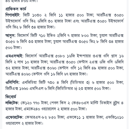
৪০ হাজার ৮০০ টাকা।
গ্রাফিকস কার্ড
গিগাবাইট:
জিটি ১০৩০ ২ জিবি ১১ হাজার ৫০০ টাকা, আরটিএক্স ৩০৫০
উইন্ডফোর্স ওসি ভি২ ৬জিবি ৩০ হাজার টাকা এবং আরটিএক্স ৩০৫০ উইন্ডফোর্স
ওসি ভি২ ৮ জিবি ৩৪ হাজার টাকা।
আসুস:
জিফোর্স জিটি ৭১০ ইভিও ২জিবি ৭ হাজার ৮০০ টাকা, ডুয়াল আরটিএক্স
৩০৫০ ৬ জিবি ৩৩ হাজার টাকা, ডুয়াল আরটিএক্স ৩০৫০ ভি২ ৮ জিবি ৩৪ হাজার
৫০০ টাকা।
এমএসআই:
জিফোর্স আরটিএক্স ৫০৮০ ১৬জি ইন্সপায়ার ৩এক্স ওসি প্লাস ১৬
জিবি ২ লাখ ১০ হাজার টাকা, আরটিএক্স ৩০৫০ ভেন্টাস ২এক্স ৬জি ওসি ৬জিবি
৩২ হাজার টাকা, আরটিএক্স ৩০৬০ ভেন্টাস ওসি ১২ জিবি ৪৯ হাজার ৫০০ টাকা,
আরটিএক্স ৪০৬০ ভেন্টাস ওসি ১৬ জিবি ৬৭ হাজার টাকা।
ওসিপিসি:
এনভিডিয়া জিটি ৭৩০ ৪ জিবি (ডিডিআর ৩) ৬ হাজার ৫০০ টাকা,
জিটিএক্স ১৬৬০ এমসিএল ৬ জিবি (জিডিডিআর ৬) ২৩ হাজার ৫০০ টাকা।
কিবোর্ড
লজিটেক:
কে১২০ ৭৭০ টাকা, পেবল কিস ২ কে৩৮০এস মাল্টি ডিভাইস ব্লুটুথ ৪
হাজার টাকা, এমকে২৪০ ওয়্যারলেস ২ হাজার ৫০০ টাকা।
এফোরটেক:
কেআরএস-৮২ ৮৫০ টাকা, এফকে১১ ১ হাজার টাকা, এফজি১০১০
ওয়্যারলেস ২ হাজার টাকা।