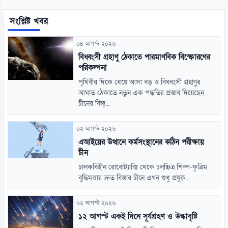
সংশ্লিষ্ট খবর
০৪ আগস্ট ২০২৬
বিধ্বংসী গ্রহাণু ঠেকাতে পারমাণবিক বিস্ফোরণের
পরিকল্পনা
পৃথিবীর দিকে ধেয়ে আসা বড় ও বিধ্বংসী গ্রহাণুর
আঘাত ঠেকাতে নতুন এক পদ্ধতির প্রস্তাব দিয়েছেন
চীনের বিজ্...
০২ আগস্ট ২০২৬
এআইয়ের উত্থানে কর্মসংস্থানের কঠিন পরীক্ষায়
চীন
চালকবিহীন রোবোট্যাক্সি থেকে চলচ্চিত্র শিল্প-কৃত্রিম
বুদ্ধিমত্তার দ্রুত বিস্তার চীনে এখন শুধু প্রযুক্...
০২ আগস্ট ২০২৬
১২ আগস্ট একই দিনে সূর্যগ্রহণ ও উল্কাবৃষ্টি