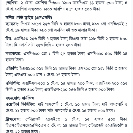
তোশিবা:
২ টে.বা. তোশিবা পি৩০০ ৭২০০ আরপিএম ১১ হাজার ৫০০ টাকা, ৪
টে.বা. তোশিবা এক্স৩০০ ৭২০০ আরপিএম ১৭ হাজার ৫০০ টাকা।
সলিড স্টেট ড্রাইভ (এসএসডি)
স্যামসাং:
পিএম ৯৯১এ ২৫৬ জিবি ৪ হাজার ৮০০ টাকা, ৯৯০ প্রো এনভিএমই ১
টে.বা. ১৯ হাজার টাকা, ৯৯০ প্রো এনভিএমই ৩৩ হাজার টাকা।
টিম:
এমপি৩৩ ২৫৬ জিবি ৭ হাজার টাকা, জিএক্স সাটা ১২৮ জিবি ২ হাজার ৮০০
টাকা, টি-ফোর্স সাটা ২৫৬ জিবি ৬ হাজার ২০০ টাকা।
করজেয়ার:
এমপি৬০০ প্রো ১ টিবি ২৫ হাজার টাকা, এমপি৬০০ ৫০০ জিবি ১৪
হাজার টাকা।
এইচপি:
ইএক্স৯০০ ৫১২ জিবি ১২ হাজার টাকা, এস৭০০ প্রো ১২৮ জিবি ৩ হাজার
টাকা, এফএক্স ৯০০ প্লাস ১ টে.বা. ১৭ হাজার টাকা।
ওসিপিসি:
এক্সটিএল-২০০ ১ টে.বা. ১৫ হাজার ২০০ টাকা, এক্সটিএল-২০০ ৫১২
জিবি ৯ হাজার ৪০০ টাকা, এক্সটিএল-২০০ ২৫৬ জিবি ৫ হাজার ৫০০ টাকা।
বহনযোগ্য হার্ডডিস্ক
ওয়েস্টার্ন ডিজিটাল:
মাই পাসপোর্ট ১ টে.বা. ১০ হাজার টাকা, মাই পাসপোর্ট ২
টে.বা. ১১ হাজার ৫০০ টাকা, মাই পাসপোর্ট ৪ টে.বা. ১৫ হাজার ৮০০ টাকা।
ট্রান্সসেন্ড:
স্টোরজেট ২৫এইচ৩ ১ টে.বা. ১২ হাজার ৫০০ টাকা,
টিএস২টিএসজে২৫সি৩এন ২ টে. বা. ১৪ হাজার টাকা, স্টোরজেট ২৫এইচ৩পি ৪
টে.বা. ২২ হাজার টাকা।