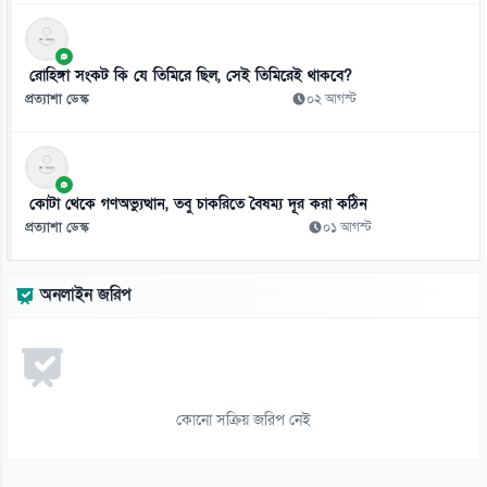
১১
বাংলাদেশে হামের সাম্প্রতিক ভয়াবহ বিস্তার এখন শুধু একটি সংক্রামক রোগের
রোহিঙ্গা সংকট কি যে তিমিরে ছিল, সেই তিমিরেই থাকবে?
সংকট
প্রত্যাশা ডেস্ক
০২ আগস্ট
০৬ আগস্ট
১২
জুলাই মাসে সড়ক দুর্ঘটনায় ৪১৬ মৃত্যু
কোটা থেকে গণঅভ্যুত্থান, তবু চাকরিতে বৈষম্য দূর করা কঠিন
০৬ আগস্ট
প্রত্যাশা ডেস্ক
০১ আগস্ট
১৩
ফেসবুক মন্তব্যের জেরে সরকারি কর্মচারী স্ট্যান্ড রিলিজ
অনলাইন জরিপ
০৬ আগস্ট
১৪
নানি-দাদিদের ঘরোয়া রূপচর্চায় ফিরতে পারে ত্বকের প্রাকৃতিক উজ্জ্বলতা
০৬ আগস্ট
কোনো সক্রিয় জরিপ নেই
১৫