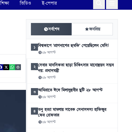
শিক্ষা
ভিডিও
ই-পেপার
সর্বশেষ
জনপ্রিয়
বিশ্বকাপে ‘প্রাণনাশের হুমকি’ পেয়েছিলেন মেসি!
১
০৮ আগস্ট
সেবার মানসিকতা ছাড়া চিকিৎসার মানোন্নয়ন সম্ভব
২
নয়: প্রধানমন্ত্রী
০৮ আগস্ট
আমিরাতে ঈদে মিলাদুন্নবীর ছুটি ২৮ আগস্ট
৩
০৮ আগস্ট
তনু হত্যা মামলায় সাবেক সেনাসদস্য হাফিজুর
৪
ফের গ্রেফতার
০৮ আগস্ট