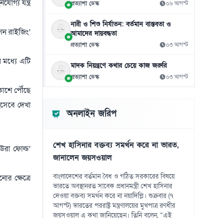
গ্য যন্ত্র
প্রত্যাশা ডেস্ক
০৬ আগস্ট
বাজার সিন্ডিকেট ও মজুতদারি করলে কঠোর
১১
ব্যবস্থা: আইনমন্ত্রী
নারী ও শিশু নির্যাতন: বর্তমান বাস্তবতা ও
০৮ আগস্ট
িন রাইজিং’
আমাদের দায়বদ্ধতা
প্রত্যাশা ডেস্ক
০৩ আগস্ট
চোরাবালিতে যুক্তরাষ্ট্র, ইরানের মুসলিম ঐক্যের ডাক
১২
০৮ আগস্ট
র মধ্যে এটি
মাদক নিয়ন্ত্রণে কথার চেয়ে কাজ জরুরি
প্রত্যাশা ডেস্ক
০৩ আগস্ট
ট্রাম্পের ৪০ কোটি ডলারের বলরুম প্রকল্প আটকে
১৩
দিল আদালত
াশে পৌঁছে
০৮ আগস্ট
িসেবে দেখা
অনলাইন জরিপ
এক সঙ্গে জালে ধরা পড়লো ৪৬ মণ ইলিশ
১৪
০৮ আগস্ট
শেখ হাসিনার বক্তব্য সমর্থন করে না ভারত,
উরা ফোল্ড’
গ্রিসের উপকূলে ২০২ অভিবাসনপ্রত্যাশী উদ্ধার
জানালেন জয়সওয়াল
১৫
০৮ আগস্ট
বাংলাদেশের বর্তমান বৈধ ও গঠিত সরকারের বিষয়ে
র ক্ষেত্রে
ভারতে অবস্থানরত সাবেক প্রধানমন্ত্রী শেখ হাসিনার
দেওয়া বক্তব্য সমর্থন করে না নয়াদিল্লি। শুক্রবার (৭
আগস্ট) ভারতের পররাষ্ট্র মন্ত্রণালয়ের মুখপাত্র রণধীর
জয়সওয়াল এ কথা জানিয়েছেন। তিনি বলেন, “এই