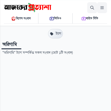
শুক্রবার, ০৭ আগস্ট ২০২৬
বিশেষ সংবাদ
ভিডিও
লাইভ টিভি
০৭ ০১ ০৩ পি.এম.
THE DAILY AJKER PROTTASHA
ট্যাগ
অরিগামি
"অরিগামি" ট্যাগ সম্পর্কিত সকল সংবাদ (মোট ১টি সংবাদ)