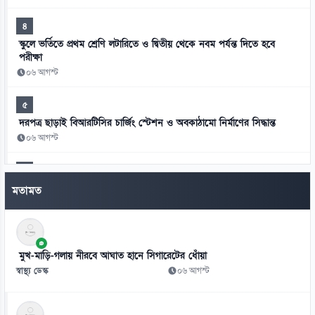
৪
স্কুলে ভর্তিতে প্রথম শ্রেণি লটারিতে ও দ্বিতীয় থেকে নবম পর্যন্ত দিতে হবে
পরীক্ষা
০৬ আগস্ট
৫
দরপত্র ছাড়াই বিআরটিসির চার্জিং স্টেশন ও অবকাঠামো নির্মাণের সিদ্ধান্ত
০৬ আগস্ট
৬
জামিনে থাকা তনু হত্যার আসামি হাফিজুরকে আত্মসমর্পণের নির্দেশ
মতামত
০৬ আগস্ট
৭
পাসওয়ার্ড নয় এখন ভরসা পাসকী, কীভাবে নিরাপত্তা দেবে?
মুখ-মাড়ি-গলায় নীরবে আঘাত হানে সিগারেটের ধোঁয়া
০৬ আগস্ট
স্বাস্থ্য ডেস্ক
০৬ আগস্ট
৮