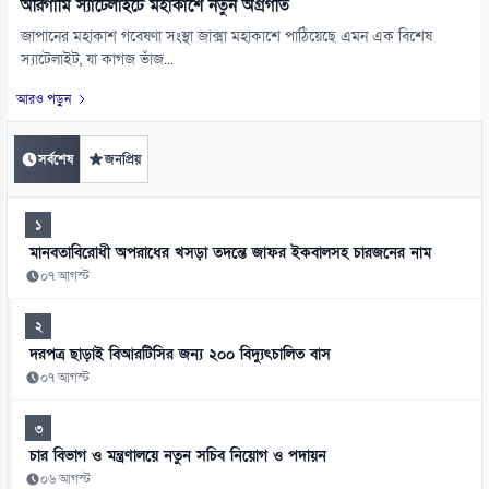
অরিগামি স্যাটেলাইটে মহাকাশে নতুন অগ্রগতি
জাপানের মহাকাশ গবেষণা সংস্থা জাক্সা মহাকাশে পাঠিয়েছে এমন এক বিশেষ
স্যাটেলাইট, যা কাগজ ভাঁজ...
আরও পড়ুন
সর্বশেষ
জনপ্রিয়
১
মানবতাবিরোধী অপরাধের খসড়া তদন্তে জাফর ইকবালসহ চারজনের নাম
০৭ আগস্ট
২
দরপত্র ছাড়াই বিআরটিসির জন্য ২০০ বিদ্যুৎচালিত বাস
০৭ আগস্ট
৩
চার বিভাগ ও মন্ত্রণালয়ে নতুন সচিব নিয়োগ ও পদায়ন
০৬ আগস্ট