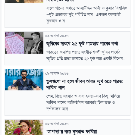
বাংলা গানের জগতে আলাউদ্দিন আলী ও কুমার বিশ্বজিৎ
—দুই প্রজন্মের দুই পরিচিত নাম। একজন কালজয়ী
সুরকার ও স...
০৯ আগস্ট ২০২৬
জুবিনের স্মরণে ২৫ ফুট গামছায় গানের কথা
ভারতের জনপ্রিয় প্রয়াত সংগীতশিল্পী জুবিন গার্গের
স্মৃতির প্রতি শ্রদ্ধা জানাতে ২৫ ফুট লম্বা একটি বিশেষ...
০৮ আগস্ট ২০২৬
ভুলগুলো না হলে জীবন আরও স্মুথ হতে পারত:
শাকিব খান
প্রেম, বিয়ে, সংসার ও বাবা হওয়া—সব কিছু মিলিয়ে
শাকিব খানের ব্যক্তিজীবন বরাবরই ছিল ভক্ত ও
দর্শকদের আগ্...
০৮ আগস্ট ২০২৬
‘লাপাত্তা’য় ব্যস্ত নুসরাত ফারিয়া