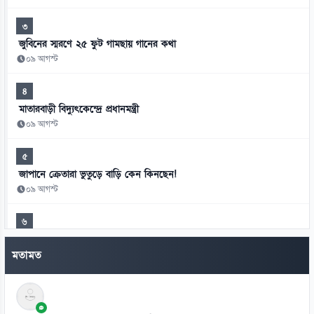
৩
জুবিনের স্মরণে ২৫ ফুট গামছায় গানের কথা
০৯ আগস্ট
৪
মাতারবাড়ী বিদ্যুৎকেন্দ্রে প্রধানমন্ত্রী
০৯ আগস্ট
৫
জাপানে ক্রেতারা ভুতুড়ে বাড়ি কেন কিনছেন!
০৯ আগস্ট
৬
ভোরে বেরিয়ে রাতে ফিরতেন, মেসির স্বপ্ন বাঁচিয়েছেন বাবা
মতামত
০৯ আগস্ট
৭
বাইডেনের ক্যানসার ছড়িয়েছে শরীরের অন্যান্য অঙ্গে