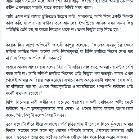
আমি নির্দিষ্ট সময়ের মধ্যে কাজ শেষ করে বাড়ি ফিরতে চাই। তাই আমার দৈনন্দিন
রুটিন এমনভাবে সাজাই, যাতে কাজের নির্দিষ্ট সময় থাকে।
আমি এমন শর্ত আমার চুক্তিতেও উল্লেখ করি। সাধারণত, আমি দিনে একটি শিফটে
কাজ করি, যা প্রায় নয় ঘণ্টার। তবে আমাদের ইন্ডাস্ট্রিতে অনেক সময় এমন কিছু
পরিস্থিতি তৈরি হয়, যা কারো নিয়ন্ত্রণে থাকে না। তখন কিছুটা ছাড় দিতে হয়।”
কয়েক দিন আগে অভিনেত্রী জাহ্নবী কাপুর বলেছেন, “কাজের সময়সূচির ক্ষেত্রে
দক্ষিণী চলচ্চিত্র শিল্প অনেক বেশি নিয়মানুবর্তী, যা হিন্দি চলচ্চিত্র শিল্পে দেখা যায়
না।” এ বিষয়ে আপনিও কী একমত?
জবাবে কাজল আগরওয়াল বলেন, “হ্যাঁ, এটা সত্যি। সাধারণত, আমরা নয় ঘণ্টার বেশি
কাজ করি না। আমি দক্ষিণী চলচ্চিত্র শিল্পের প্রতি কিছুটা পক্ষপাতদুষ্ট। কারণ এখান
থেকেই আমার ক্যারিয়ার শুরু হয়েছে। এখানে কাজ করতে যতটা স্বাচ্ছন্দ্য বোধ করি,
তা বলিউডে পাই না। এখানে নিয়মানুবর্তিতা ও সময়নিষ্ঠতার পাশাপাশি নারীদের প্রতি
যথেষ্ট সম্মানও রয়েছে।”
হিন্দি সিনেমায় নারী কর্মীর হার ৩০-৪০ শতাংশ। দক্ষিণী চলচ্চিত্রের শুটিং সেটে
নারীদের সংখ্যা তুলনামূলকভাবে কম কেন? এ প্রশ্নের উত্তরে কাজল আগরওয়াল
বলেন, “হ্যাঁ, কিছুটা হলেও বিষয়টি সত্য।
তবে সংখ্যাটা ধীরে ধীরে বদলাচ্ছে। পরিস্থিতির গ্রাফ ইতিবাচক দিকে ঝুঁকছে। আমার
বিশ্বাস, সময়ের সঙ্গে সঙ্গে বড় ধরনের পরিবর্তন আসবে, একসময় ভারসাম্য তৈরি
হবে।” ২০২০ সালের ৩০ অক্টোবর প্রেমিক গৌতম কিসলুকে বিয়ে করেন কাজল।