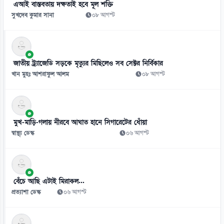
এআই বাস্তবতায় দক্ষতাই হবে মূল শক্তি
০৯ আগস্ট
সুখদেব কুমার সানা
০৮ আগস্ট
৮
সৌদির দুই অঞ্চলে বিস্ফোরণ, আরামকো তেল ও জুবাইল গ্যাস স্থাপনায় আগুন
০৯ আগস্ট
জাতীয় ট্র্যাজেডি সড়কে মৃত্যুর মিছিলেও সব সেক্টর নির্বিকার
৯
খান মুহঃ আশরাফুল আলম
০৮ আগস্ট
কলেজে ভর্তিতে আসন কত, সংকট হবে নাকি শূন্য থাকবে?
০৯ আগস্ট
১০
মুখ-মাড়ি-গলায় নীরবে আঘাত হানে সিগারেটের ধোঁয়া
নারী কেলেঙ্কারির অভিযোগে মুখ খুললেন ইনফান্তিনো
স্বাস্থ্য ডেস্ক
০৬ আগস্ট
০৯ আগস্ট
১১
আধুনিক পদ্ধতিতে সবজি চাষে বাড়ছে কৃষকের আগ্রহ
বেঁচে আছি এটাই মিরাকল...
০৯ আগস্ট
প্রত্যাশা ডেস্ক
০৬ আগস্ট
১২