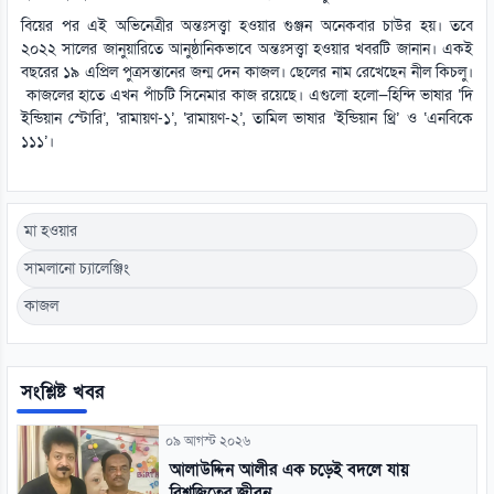
বিয়ের পর এই অভিনেত্রীর অন্তঃসত্ত্বা হওয়ার গুঞ্জন অনেকবার চাউর হয়। তবে
২০২২ সালের জানুয়ারিতে আনুষ্ঠানিকভাবে অন্তঃসত্ত্বা হওয়ার খবরটি জানান। একই
বছরের ১৯ এপ্রিল পুত্রসন্তানের জন্ম দেন কাজল। ছেলের নাম রেখেছেন নীল কিচলু।
কাজলের হাতে এখন পাঁচটি সিনেমার কাজ রয়েছে। এগুলো হলো—হিন্দি ভাষার ‘দি
ইন্ডিয়ান স্টোরি’, ‘রামায়ণ-১’, ‘রামায়ণ-২’, তামিল ভাষার ‘ইন্ডিয়ান থ্রি’ ও ‘এনবিকে
১১১’।
মা হওয়ার
সামলানো চ্যালেঞ্জিং
কাজল
সংশ্লিষ্ট খবর
০৯ আগস্ট ২০২৬
আলাউদ্দিন আলীর এক চড়েই বদলে যায়
বিশ্বজিতের জীবন