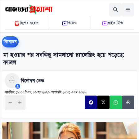
রোববার, ০৯ আগস্ট ২০২৬
বিশেষ সংবাদ
ভিডিও
লাইভ টিভি
০৬:৫১:৪৬ এ.এম.
THE DAILY AJKER PROTTASHA
বিনোদন
মা হওয়ার পর সবকিছু সামলানো চ্যালেঞ্জিং হয়ে পড়েছে:
কাজল
বিনোদন ডেস্ক
প্রকাশিত:
১৯:৩৩ পিএম, ০৬ জুন ২০২৬
|
আপডেট:
১০:৩১ এএম ২০২৬