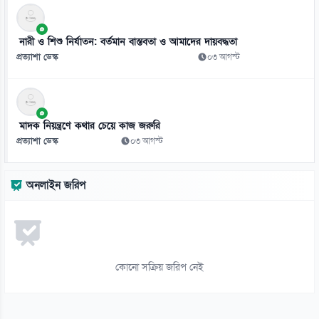
০৬ আগস্ট
নারী ও শিশু নির্যাতন: বর্তমান বাস্তবতা ও আমাদের দায়বদ্ধতা
১১
প্রত্যাশা ডেস্ক
০৩ আগস্ট
পাসওয়ার্ড নয় এখন ভরসা পাসকী, কীভাবে নিরাপত্তা দেবে?
০৬ আগস্ট
১২
মাদক নিয়ন্ত্রণে কথার চেয়ে কাজ জরুরি
ভিনিসিয়ুসকে ‘হুমকি’ দিয়ে সুর নরম রিয়ালের, আর্সেনালের নতুন প্রস্তাব
প্রত্যাশা ডেস্ক
০৩ আগস্ট
০৬ আগস্ট
১৩
অনলাইন জরিপ
রুশ বাহিনীর রাতভর ড্রোন-ক্ষেপণাস্ত্র হামলায় কিয়েভে নিহত ১৭
০৬ আগস্ট
১৪
ইয়েমেনে সামরিক শিবিরে ভয়াবহ হামলা, নিহত ৩০
কোনো সক্রিয় জরিপ নেই
০৬ আগস্ট
১৫