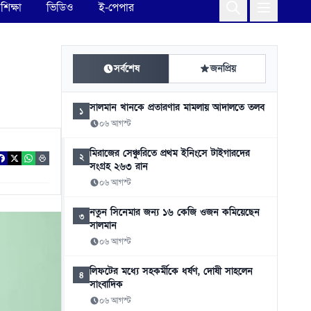
শিক্ষা
ভিডিও
ই-পেপার
সর্বশেষ
জনপ্রিয়
সালমান খানকে প্রতারণার মামলায় আদালতে তলব
১
০৬ আগস্ট
মিরাজের সেঞ্চুরিতে প্রথম ইনিংসে টাইগারদের
২
সংগ্রহ ২৬৩ রান
০৬ আগস্ট
নতুন সিনেমার জন্য ১৬ কেজি ওজন কমিয়েছেন
৩
সালমান
০৬ আগস্ট
লিফটের মধ্যে সহকর্মীকে ধর্ষণ, দোষী সাহলেন
৪
সাংবাদিক
০৬ আগস্ট