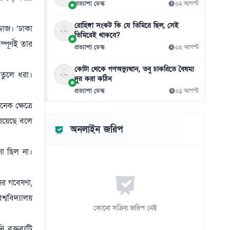
যেভাবে সাশ্রয় করবেন
প্রত্যাশা ডেস্ক
০২ আগস্ট
০৬ আগস্ট
রোহিঙ্গা সংকট কি যে তিমিরে ছিল, সেই
জাজ। ‘ঢাকা
তিমিরেই থাকবে?
দেশের ৪ বিভাগে ভারী বৃষ্টিপাতের সতর্কতা
১১
্পূর্ণই তার
প্রত্যাশা ডেস্ক
০২ আগস্ট
০৬ আগস্ট
কোটা থেকে গণঅভ্যুত্থান, তবু চাকরিতে বৈষম্য
বাংলাদেশি কর্মীদের আকামা নিয়ে বড় সুখবর দিল
১২
 তুলে ধরা।
দূর করা কঠিন
সৌদি সরকার
প্রত্যাশা ডেস্ক
০১ আগস্ট
০৬ আগস্ট
েক ক্ষেত্রে
বিশ্ববাজারে কমলো তেলের দাম
১৩
ন রয়েছে বলে
০৬ আগস্ট
অনলাইন জরিপ
সবুজবাগে উদ্ধার নারীর খণ্ডিত মরদেহ, পরিচয়
না ছিল না।
১৪
শনাক্তের চেষ্টা
০৬ আগস্ট
নের গবেষণা,
মানবতাবিরোধী অপরাধে ১৬ জনের মৃত্যুদণ্ড, ১১
১৫
শ্ববিদ্যালয়
জনের যাবজ্জীবন
কোনো সক্রিয় জরিপ নেই
০৬ আগস্ট
বক্তব্যটি