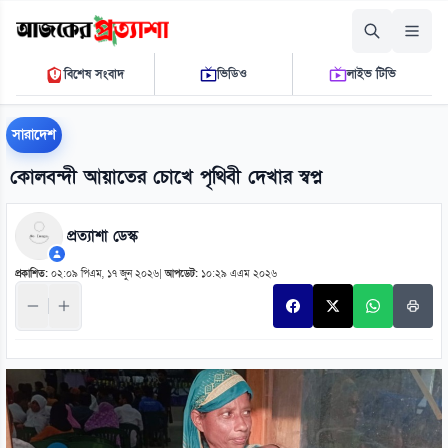
শুক্রবার, ০৭ আগস্ট ২০২৬
বিশেষ সংবাদ
ভিডিও
লাইভ টিভি
০৭:২০:১৬ এ.এম.
THE DAILY AJKER PROTTASHA
সারাদেশ
কোলবন্দী আয়াতের চোখে পৃথিবী দেখার স্বপ্ন
প্রত্যাশা ডেস্ক
প্রকাশিত:
০২:০৯ পিএম, ১৭ জুন ২০২৬
|
আপডেট:
১০:২৯ এএম ২০২৬