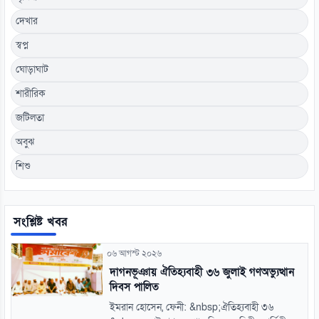
দেখার
স্বপ্ন
ঘোড়াঘাট
শারীরিক
জটিলতা
অবুঝ
শিশু
সংশ্লিষ্ট খবর
০৬ আগস্ট ২০২৬
দাগনভূঞায় ঐতিহ্যবাহী ৩৬ জুলাই গণঅভ্যুত্থান
দিবস পালিত
ইমরান হোসেন, ফেনী: &nbsp;ঐতিহ্যবাহী ৩৬