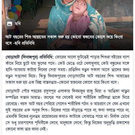
ছবি
আট বছরের শিশু আয়াতের সকাল শুরু হয় কোনো স্বজনের কোলে শুয়ে কিংবা
বসে -ছবি প্রতিনিধি
ঘোড়াঘাট (দিনাজপুর) প্রতিনিধি:
ভোরের আলো ফুটতেই পাড়ার শিশুরা বইয়ের ব্যাগ
কাঁধে নিয়ে ছুটে যায় স্কুলের পথে। কেউ মেতে ওঠে খেলাধুলায়, কেউ বন্ধুদের সঙ্গে
হাসি-আড্ডায় কাটায় দিনের সেরা সময়। প্রতিদিন নতুন সকাল আসে তাদের জন্য
নতুন সম্ভাবনা নিয়ে। কিন্তু দিনাজপুরের ঘোড়াঘাটের আট বছরের শিশু আয়াতের
সকাল শুরু হয় এক ভিন্ন বাস্তবতায়—কোনো স্বজনের কোলে শুয়ে কিংবা বসে।
ঘোড়াঘাট পৌর শহরের রসুলপুর এলাকার দিনমজুর রাজু মিয়া ও আতিকা খাতুন
দম্পতির সন্তান আয়াত। জন্মের পর থেকেই নানা শারীরিক জটিলতা তাকে ঘিরে
রেখেছে। বয়স আট বছর পেরিয়ে গেলেও শারীরিক গঠন ও আচরণে সে যেন এখনো
দুই বছরের এক অবুঝ শিশু। নিজের পায়ে দাঁড়াতে পারে না, কথা বলতে পারে না,
এমনকি নিজের ন্যূনতম প্রয়োজনের কথাও কাউকে বোঝাতে পারে না। নির্বাক চোখে
সে শুধু চারপাশের পৃথিবীকে দেখে, মানুষকে দেখে; কিন্তু নিজের অনুভূতি প্রকাশের
কোনো ভাষা তার জানা নেই।