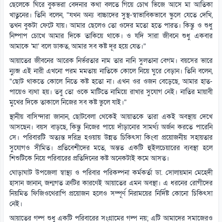
ছেলেকে ঘিরে বুকভরা বেদনার কথা বলতে গিয়ে চোখ ভিজে আসে মা আতিকা
খাতুনের। তিনি বলেন, “যখন অন্য বাচ্চাদের সুস্থ-স্বাভাবিকভাবে স্কুলে যেতে দেখি,
তখন বুকটা ফেটে যায়। আমার ছেলেও তো ওদের মতো হতে পারত। কিন্তু ও শুধু
নিষ্পাপ চোখে আমার দিকে তাকিয়ে থাকে। ও যদি সারা জীবনে শুধু একবার
আমাকে ‘মা’ বলে ডাকত, আমার সব কষ্ট দূর হয়ে যেত।”
আয়াতের জীবনের আরেক নির্ভরতার নাম তার নানি সুলতানা বেগম। বয়সের ভারে
ন্যুব্জ এই নারী এখনো পরম মমতায় নাতিকে কোলে নিয়ে ঘুরে বেড়ান। তিনি বলেন,
“ছোট থাকতে কোলে নিতে কষ্ট হতো না। এখন ওর ওজন বেড়েছে, আমার হাত-
পায়েও ব্যথা হয়। তবু তো ওকে মাটিতে নামিয়ে রাখার সুযোগ নেই। নাতির মায়াবী
মুখের দিকে তাকালে নিজের সব কষ্ট ভুলে যাই।”
স্থানীয় বাসিন্দারা জানান, ছোটবেলা থেকেই আয়াতকে তারা একই অবস্থায় দেখে
আসছেন। বয়স বাড়ছে, কিন্তু নিজের পায়ে দাঁড়ানোর সামর্থ্য অর্জন করতে পারেনি
সে। পরিবারটি অত্যন্ত দরিদ্র হওয়ায় উন্নত চিকিৎসা কিংবা প্রয়োজনীয় সহায়তার
সুযোগও সীমিত। প্রতিবেশীদের মতে, অন্তত একটি হুইলচেয়ারের ব্যবস্থা হলে
শিশুটিকে নিয়ে পরিবারের প্রতিদিনের কষ্ট অনেকটাই কমে আসত।
ঘোড়াঘাট উপজেলা স্বাস্থ্য ও পরিবার পরিকল্পনা কর্মকর্তা ডা. সোলায়মান মেহেদী
হাসান জানান, জন্মগত ত্রুটির কারণেই আয়াতের এমন অবস্থা। এ ধরনের রোগীদের
নিয়মিত ফিজিওথেরাপি প্রয়োজন হলেও সম্পূর্ণ নিরাময়ের নির্দিষ্ট কোনো চিকিৎসা
নেই।
আয়াতের গল্প শুধু একটি পরিবারের সংগ্রামের গল্প নয়; এটি আমাদের সমাজেরও