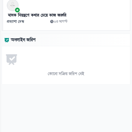
১২
স্কুলে ভর্তিতে প্রথম শ্রেণি লটারিতে ও দ্বিতীয় থেকে নবম পর্যন্ত দিতে হবে
মাদক নিয়ন্ত্রণে কথার চেয়ে কাজ জরুরি
পরীক্ষা
প্রত্যাশা ডেস্ক
০৩ আগস্ট
০৬ আগস্ট
১৩
অনলাইন জরিপ
দরপত্র ছাড়াই বিআরটিসির চার্জিং স্টেশন ও অবকাঠামো নির্মাণের সিদ্ধান্ত
০৬ আগস্ট
১৪
জামিনে থাকা তনু হত্যার আসামি হাফিজুরকে আত্মসমর্পণের নির্দেশ
কোনো সক্রিয় জরিপ নেই
০৬ আগস্ট
১৫
পাসওয়ার্ড নয় এখন ভরসা পাসকী, কীভাবে নিরাপত্তা দেবে?
০৬ আগস্ট