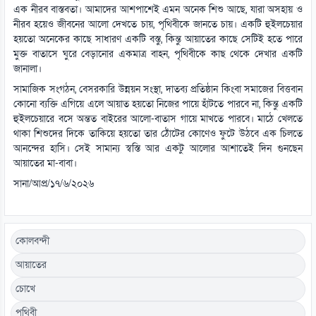
এক নীরব বাস্তবতা। আমাদের আশপাশেই এমন অনেক শিশু আছে, যারা অসহায় ও
নীরব হয়েও জীবনের আলো দেখতে চায়, পৃথিবীকে জানতে চায়। একটি হুইলচেয়ার
হয়তো অনেকের কাছে সাধারণ একটি বস্তু, কিন্তু আয়াতের কাছে সেটিই হতে পারে
মুক্ত বাতাসে ঘুরে বেড়ানোর একমাত্র বাহন, পৃথিবীকে কাছ থেকে দেখার একটি
জানালা।
সামাজিক সংগঠন, বেসরকারি উন্নয়ন সংস্থা, দাতব্য প্রতিষ্ঠান কিংবা সমাজের বিত্তবান
কোনো ব্যক্তি এগিয়ে এলে আয়াত হয়তো নিজের পায়ে হাঁটতে পারবে না, কিন্তু একটি
হুইলচেয়ারে বসে অন্তত বাইরের আলো-বাতাস গায়ে মাখতে পারবে। মাঠে খেলতে
থাকা শিশুদের দিকে তাকিয়ে হয়তো তার ঠোঁটের কোণেও ফুটে উঠবে এক চিলতে
আনন্দের হাসি। সেই সামান্য স্বস্তি আর একটু আলোর আশাতেই দিন গুনছেন
আয়াতের মা-বাবা।
সানা/আপ্র/১৭/৬/২০২৬
কোলবন্দী
আয়াতের
চোখে
পৃথিবী