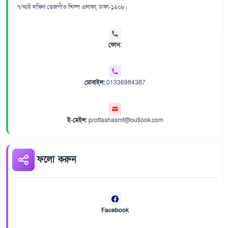
৭/আই দক্ষিণ তেজগাঁও শিল্প এলাকা, ঢাকা-১২০৮।
ফোন:
মোবাইল:
01336984387
ই-মেইল:
prottashasmf@outlook.com
ফলো করুন
Facebook