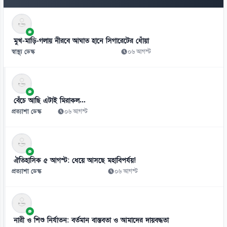
৭
জিসান-সাব্বিরদের ব্যর্থতার দিনে স্পিনারদের সৌজন্যে এইচপির বড় জয়
মুখ-মাড়ি-গলায় নীরবে আঘাত হানে সিগারেটের ধোঁয়া
০৮ আগস্ট
স্বাস্থ্য ডেস্ক
০৬ আগস্ট
৮
ম্যানচেস্টারের ফুটবলার বাংলাদেশের ক্যাম্পে
০৮ আগস্ট
বেঁচে আছি এটাই মিরাকল...
প্রত্যাশা ডেস্ক
০৬ আগস্ট
ঐতিহাসিক ৫ আগস্ট: ধেয়ে আসছে মহাবিপর্যয়!
প্রত্যাশা ডেস্ক
০৬ আগস্ট
নারী ও শিশু নির্যাতন: বর্তমান বাস্তবতা ও আমাদের দায়বদ্ধতা