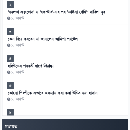
২
‘বনলতা এক্সপ্রেস’ ও ‘রকস্টার’-এর পর ‘ফাইসা গেছি’: সাবিলা নূর
০৮ আগস্ট
৩
কেন বিয়ে করবেন না জানালেন আমিশা প্যাটেল
০৮ আগস্ট
৪
হলিউডের পরবর্তী ধাপে প্রিয়াঙ্কা
০৮ আগস্ট
৫
কোনো শিল্পীকে এভাবে অসম্মান করা করা উচিত নয়: হাসান
০৮ আগস্ট
৬
বিশ্বকাপে আফগানিস্তান, টিকিট পেতে ভারতের অপেক্ষায় বাংলাদেশ
মতামত
০৮ আগস্ট