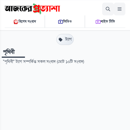
শনিবার, ০৮ আগস্ট ২০২৬
বিশেষ সংবাদ
ভিডিও
লাইভ টিভি
০১:২৭:০২ পি.এম.
THE DAILY AJKER PROTTASHA
ট্যাগ
পৃথিবী
"পৃথিবী" ট্যাগ সম্পর্কিত সকল সংবাদ (মোট ১০টি সংবাদ)