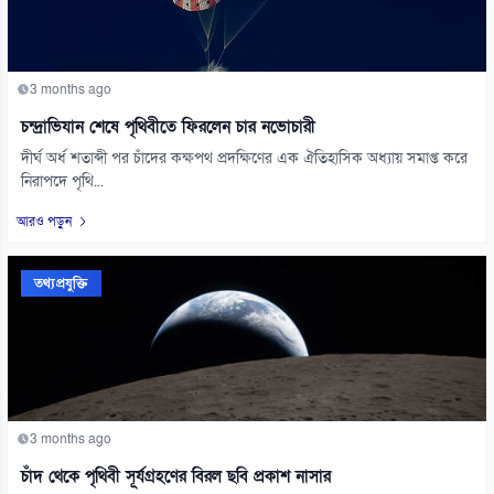
3 months ago
চন্দ্রাভিযান শেষে পৃথিবীতে ফিরলেন চার নভোচারী
দীর্ঘ অর্ধ শতাব্দী পর চাঁদের কক্ষপথ প্রদক্ষিণের এক ঐতিহাসিক অধ্যায় সমাপ্ত করে
নিরাপদে পৃথি...
আরও পড়ুন
তথ্যপ্রযুক্তি
3 months ago
চাঁদ থেকে পৃথিবী সূর্যগ্রহণের বিরল ছবি প্রকাশ নাসার