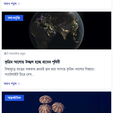
আরও পড়ুন
তথ্যপ্রযুক্তি
3 months ago
কৃত্রিম আলোয় উজ্জ্বল হচ্ছে রাতের পৃথিবী
বিশ্বজুড়ে রাতের অন্ধকার ক্রমেই ম্লান হয়ে আসছে কৃত্রিম আলোর বিস্তারে।
স্যাটেলাইট চিত্রে দেখ...
আরও পড়ুন
আন্তর্জাতিক