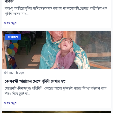
কবিতা
বাবা-সুপারহিরোপূর্ণিয়া সামিয়াতোমাকে বলা হয় না ভালোবাসি,তোমার গাম্ভীর্যতায়এক
পৃথিবী আদর মাখ...
আরও পড়ুন
সারাদেশ
1 month ago
কোলবন্দী আয়াতের চোখে পৃথিবী দেখার স্বপ্ন
ঘোড়াঘাট (দিনাজপুর) প্রতিনিধি: ভোরের আলো ফুটতেই পাড়ার শিশুরা বইয়ের ব্যাগ
কাঁধে নিয়ে ছুটে যা...
আরও পড়ুন