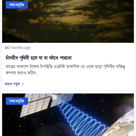
তথ্যপ্রযুক্তি
2 months ago
চাঁদহীন পৃথিবী হলে যা যা ঘটতে পারতো
রাতের আকাশে চাঁদের উপস্থিতি এতটাই স্বাভাবিক যে, একে ছাড়া পৃথিবীর অস্তিত্ব
কল্পনা করাও কঠিন...
আরও পড়ুন
তথ্যপ্রযুক্তি