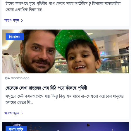
চাঁদের কক্ষপথে ঘুরে পৃথিবীর পথে ফেরার সময় আর্টেমিস টু মিশনের নভোচারীরা
তোলা একাধিক বিরল মহ...
আরও পড়ুন
বিনোদন
4 months ago
ছেলেকে লেখা রাহুলের শেষ চিঠি পড়ে কাঁদছে পৃথিবী
সমুদ্রের ঢেউ কখনও থেমে যায়, কিন্তু কিছু শব্দ থামে না—সেগুলো বয়ে চলে মানুষের
হৃদয়ের ভেতর দি...
আরও পড়ুন
তথ্যপ্রযুক্তি