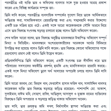
পরবর্তীতে ওই ব্যক্তি তার ও কফিলের ব্যবসার সঙ্গে যুক্ত হওয়ার আগ্রহ প্রকাশ
করেন এবং বিভিন্ন কার্যক্রমে সম্পৃক্ত হন।
তিনি দাবি করেন, পরবর্তীতে ব্যবসায়িক সম্পর্কের সুযোগ নিয়ে তাকে আর্থিকভাবে
ক্ষতিগ্রস্ত করা, সামাজিকভাবে হেয়প্রতিপন্ন করা এবং সম্মানহানি করার উদ্দেশ্যে
একটি চক্র সক্রিয় হয়ে ওঠে। একই সঙ্গে আরো কয়েকজনকে সৌদি আরবে নিয়ে
এসে তার বিরুদ্ধে সংঘবদ্ধ ষড়যন্ত্র চালানো হচ্ছে বলেও তিনি অভিযোগ করেন।
শেখ ফরিদ আরো বলেন, তার বিরুদ্ধে অনুষ্ঠিত মানববন্ধনে উত্থাপিত অভিযোগ সম্পূর্ণ
মিথ্যা ও ভিত্তিহীন। মানববন্ধনে অংশগ্রহণকারীদের অনেককে অর্থের বিনিময়ে
উপস্থিত করা হয়েছে বলেও তিনি দাবি করেন। তার বিরুদ্ধে কোনো অভিযোগের পক্ষে
গ্রহণযোগ্য প্রমাণ নেই বলেও তিনি উল্লেখ করেন।
প্রতিবাদলিপিতে তিনি অভিযোগ করেন, একটি সংঘবদ্ধ চক্র দীর্ঘদিন ধরে তার
পরিবারের সদস্যদের ভয়ভীতি প্রদর্শন, হুমকি এবং মানসিকভাবে হয়রানি করছে।
একই সঙ্গে মিথ্যা অভিযোগ তুলে অর্থ আদায়ের অপচেষ্টা চলছে বলেও তিনি দাবি
করেন।
তিনি আরো জানান, মো. জিহাদ খান, ফেরদৌস হাসান ফরিদ খান, সালাউদ্দিন খানসহ
কয়েকজন ব্যক্তি তার বিরুদ্ধে ষড়যন্ত্রে জড়িত রয়েছেন। পাশাপাশি মো. আকাশ,
সুলাইমান, নাঈম মনি, সোহাগ, রাব্বি, আতিকুল, আসাদুল ও মুস্তাক নামের ব্যক্তিদের
বিরুদ্ধেও তিনি অপপ্রচার ও ষড়যন্ত্রে জড়িত থাকার অভিযোগ আনেন।
তার দাবি, তার ক্রয়কৃত জমি দখল, নির্মাণাধীন স্থাপনা ক্ষতিগ্রস্ত করা এবং