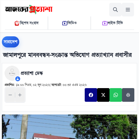
সোমবার, ১০ আগস্ট ২০২৬
বিশেষ সংবাদ
ভিডিও
লাইভ টিভি
০২ ৩৪ ২৯ পি.এম.
THE DAILY AJKER PROTTASHA
সারাদেশ
জামালপুরে মানববন্ধন-সংক্রান্ত অভিযোগ প্রত্যাখ্যান প্রবাসীর
প্রত্যাশা ডেস্ক
প্রকাশিত:
১৯:০০ পিএম, ০২ জুন ২০২৬
|
আপডেট:
০০:৩৫ এএম ২০২৬