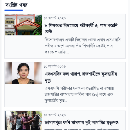
সংশ্লিষ্ট খবর
১০ আগস্ট ২০২৬
৮ শিক্ষকের বিদ্যালয়ে পরীক্ষার্থী ৫, পাস করেনি
কেউ
কিশোরগঞ্জের একটি বিদ্যালয় থেকে এবার এসএসসি
পরীক্ষায় অংশ নেওয়া পাঁচ শিক্ষার্থীর কেউই পাস
করতে পারেনি।...
১০ আগস্ট ২০২৬
এসএসসির ফল খারাপ, রাজশাহীতে স্কুলছাত্রীর
মৃত্যু
এসএসসি পরীক্ষার ফলাফল প্রত্যাশিত না হওয়ায়
রাজশাহীর বাগমারায় কারিনা পাল (১৬) নামে এক
স্কুলছাত্রীর মৃত...
১০ আগস্ট ২০২৬
জামালপুরে ধর্ষণ মামলায় দুই আসামির মৃত্যুদণ্ড