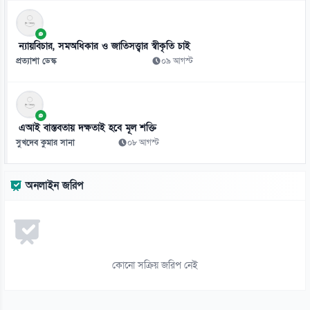
১১
গরমে পা ফাটলে ত্বকের কিছু সমস্যায়
ন্যায়বিচার, সমঅধিকার ও জাতিসত্ত্বার স্বীকৃতি চাই
১০ আগস্ট
প্রত্যাশা ডেস্ক
০৯ আগস্ট
১২
জাতীয় দলের মতো ক্লাবেও রোনালদোর সতীর্থ কস্তা
১০ আগস্ট
এআই বাস্তবতায় দক্ষতাই হবে মূল শক্তি
সুখদেব কুমার সানা
০৮ আগস্ট
১৩
ভালো ফলাফলের পরও মন খারাপ হয় কেন
অনলাইন জরিপ
১০ আগস্ট
১৪
বোল্ড সাজে নতুন রূপে নজর কাড়লেন মিম
১০ আগস্ট
কোনো সক্রিয় জরিপ নেই
১৫
প্রশ্নফাঁসের অভিযোগে শিক্ষার্থীদের আবারো বিক্ষোভ, পুলিশের ব্যাপক লাঠিচার্জ