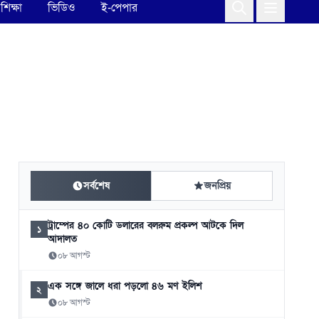
শিক্ষা
ভিডিও
ই-পেপার
সর্বশেষ
জনপ্রিয়
ট্রাম্পের ৪০ কোটি ডলারের বলরুম প্রকল্প আটকে দিল
১
আদালত
০৮ আগস্ট
এক সঙ্গে জালে ধরা পড়লো ৪৬ মণ ইলিশ
২
০৮ আগস্ট