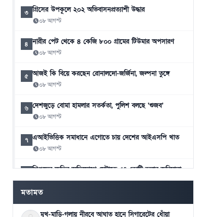
গ্রিসের উপকূলে ২০২ অভিবাসনপ্রত্যাশী উদ্ধার
৩
০৮ আগস্ট
নারীর পেট থেকে ৪ কেজি ৮০০ গ্রামের টিউমার অপসারণ
৪
০৮ আগস্ট
আজই কি বিয়ে করছেন রোনালদো-জর্জিনা, জল্পনা তুঙ্গে
৫
০৮ আগস্ট
দেশজুড়ে বোমা হামলার সতর্কতা, পুলিশ বলছে ‘গুজব’
৬
০৮ আগস্ট
এআইভিত্তিক সমাধানে এগোতে চায় দেশের আইএসপি খাত
৭
০৮ আগস্ট
শিশুদের ক্ষতির অভিযোগে মেটাকে ৫৭ কোটি ডলার জরিমানা
৮
০৮ আগস্ট
মতামত
মুখ-মাড়ি-গলায় নীরবে আঘাত হানে সিগারেটের ধোঁয়া