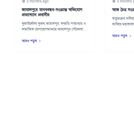
2 months ago
3 months 
জামালপুরে মানববন্ধন-সংক্রান্ত অভিযোগ
আজ চৈত্র সংক্
প্রত্যাখ্যান প্রবাসীর
ঋতুচক্রের অনিবার
সুজাউদ্দৌলা সুজন, জামালপুর: সম্প্রতি গণমাধ্যম ও
জানিয়ে মহাকালের
সামাজিক যোগাযোগমাধ্যমে জামালপুর পৌরসভার
১২...
আরও পড়ুন
আরও পড়ুন