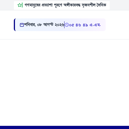
গণমানুষের প্রত্যাশা পূরণে অঙ্গীকারবদ্ধ সৃজনশীল দৈনিক
শনিবার, ০৮ আগস্ট ২০২৬
০৫:৪৬:৫০ এ.এম.