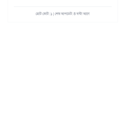
মোট ভোট: ১ | শেষ আপডেট: 8 ঘন্টা আগে