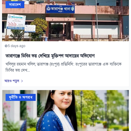
সারাদেশ
5 days ago
তারাগঞ্জে ডিবির ভয় দেখিয়ে মুক্তিপণ আদায়ের অভিযোগ
খলিলুর রহমান খলিল, তারাগঞ্জ (রংপুর) প্রতিনিধি: রংপুরের তারাগঞ্জে এক ব্যক্তিকে
ডিবির ভয় দেখ...
আরও পড়ুন
দুর্নীতি ও অপরাধ