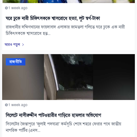
1 week ago
ঘরে ঢুকে নারী চিকিৎসককে শ্বাসরোধে হত্যা, লুট স্বর্ণ-টাকা
রাজধানীর দক্ষিণখানের ফায়দাবাদ এলাকার জামতলা গলিতে ঘরে ঢুকে এক নারী
চিকিৎসককে শ্বাসরোধে হত্...
আরও পড়ুন
রাজনীতি
1 week ago
সিলেটে নাসীরুদ্দীন পাটওয়ারীর গাড়িতে হামলার অভিযোগ
সিলেটের জৈন্তাপুরে ‘জুলাই পদযাত্রা’ কর্মসূচি শেষে শহরে ফেরার পথে জাতীয়
নাগরিক পার্টির (এনস...