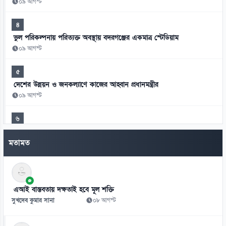
০৯ আগস্ট
৪
ভুল পরিকল্পনায় পরিত্যক্ত অবস্থায় বদরগঞ্জের একমাত্র স্টেডিয়াম
০৯ আগস্ট
৫
দেশের উন্নয়ন ও জনকল্যাণে কাজের আহ্বান প্রধানমন্ত্রীর
০৯ আগস্ট
৬
মাধবদীতে সোনার বাংলা কটন মিলের বিশেষ সাধারণ সভা
মতামত
০৯ আগস্ট
৭
গাজীপুরে ট্রেনে কাটা পড়ে দম্পতির মৃত্যু
এআই বাস্তবতায় দক্ষতাই হবে মূল শক্তি
০৯ আগস্ট
সুখদেব কুমার সানা
০৮ আগস্ট
৮
রোমে বিমানের ফ্লাইট বিপর্যয়, টার্মিনালে ২৮ ঘণ্টা দুর্ভোগ যাত্রীদের