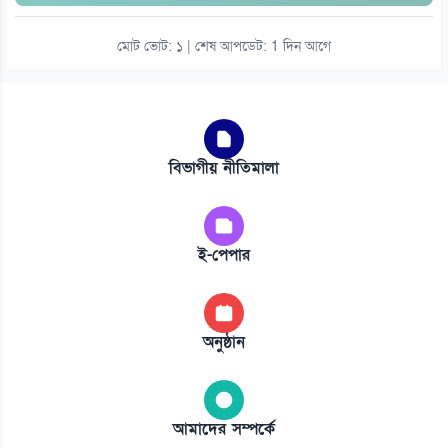
মোট ভোট: ১ | শেষ আপডেট: 1 দিন আগে
বিভাগীয় নীতিমালা
ই-পেপার
অনুষ্ঠান
আমাদের সম্পর্কে