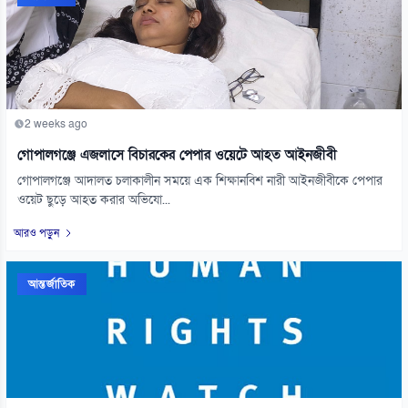
2 weeks ago
গোপালগঞ্জে এজলাসে বিচারকের পেপার ওয়েটে আহত আইনজীবী
গোপালগঞ্জে আদালত চলাকালীন সময়ে এক শিক্ষানবিশ নারী আইনজীবীকে পেপার
ওয়েট ছুড়ে আহত করার অভিযো...
আরও পড়ুন
আন্তর্জাতিক