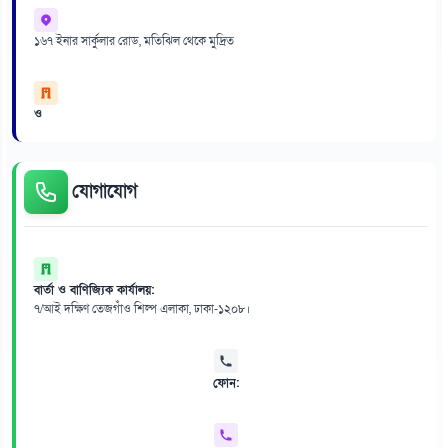
১৬৭ ইনার সার্কুলার রোড, মতিঝিল থেকে মুদ্রিত
ও
যোগাযোগ
বার্তা ও বাণিজ্যিক কার্যালয়:
৭/আই দক্ষিণ তেজগাঁও শিল্প এলাকা, ঢাকা-১২০৮।
ফোন: