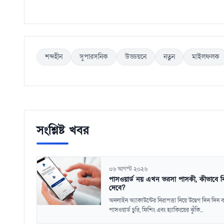
শব্দহীন
সুপারসনিক
উড্ডয়নে
নতুন
মাইলফলক
সংশ্লিষ্ট খবর
০৬ আগস্ট ২০২৬
পাসওয়ার্ড নয় এখন ভরসা পাসকী, কীভাবে নির
দেবে?
অনলাইন অ্যাকাউন্টের নিরাপত্তা নিয়ে উদ্বেগ দিন দিন 
পাসওয়ার্ড চুরি, ফিশিং এবং হ্যাকিংয়ের ঝুঁকি...