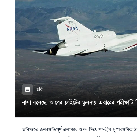
ছবি
নাসা বলেছে, আগের ফ্লাইটের তুলনায় এবারের পরীক্ষাটি 
ভবিষ্যতে জনবসতিপূর্ণ এলাকার ওপর দিয়ে শব্দহীন সুপারসনিক উড্ডয়ন