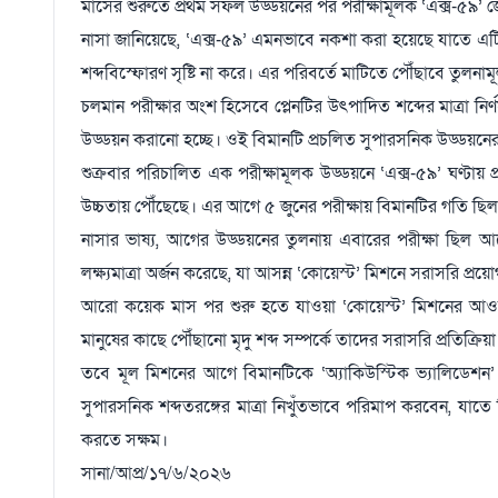
মাসের শুরুতে প্রথম সফল উড্ডয়নের পর পরীক্ষামূলক ‘এক্স-৫৯’ জ
নাসা জানিয়েছে, ‘এক্স-৫৯’ এমনভাবে নকশা করা হয়েছে যাতে এটি 
শব্দবিস্ফোরণ সৃষ্টি না করে। এর পরিবর্তে মাটিতে পৌঁছাবে তুলনামূ
চলমান পরীক্ষার অংশ হিসেবে প্লেনটির উৎপাদিত শব্দের মাত্রা 
উড্ডয়ন করানো হচ্ছে। ওই বিমানটি প্রচলিত সুপারসনিক উড্ডয়নের ম
শুক্রবার পরিচালিত এক পরীক্ষামূলক উড্ডয়নে ‘এক্স-৫৯’ ঘণ্টা
উচ্চতায় পৌঁছেছে। এর আগে ৫ জুনের পরীক্ষায় বিমানটির গতি ছিল
নাসার ভাষ্য, আগের উড্ডয়নের তুলনায় এবারের পরীক্ষা ছিল আরো
লক্ষ্যমাত্রা অর্জন করেছে, যা আসন্ন ‘কোয়েস্ট’ মিশনে সরাসরি প্র
আরো কয়েক মাস পর শুরু হতে যাওয়া ‘কোয়েস্ট’ মিশনের আওত
মানুষের কাছে পৌঁছানো মৃদু শব্দ সম্পর্কে তাদের সরাসরি প্রতিক্র
তবে মূল মিশনের আগে বিমানটিকে ‘অ্যাকিউস্টিক ভ্যালিডেশন’ ব
সুপারসনিক শব্দতরঙ্গের মাত্রা নিখুঁতভাবে পরিমাপ করবেন, যাতে
করতে সক্ষম।
সানা/আপ্র/১৭/৬/২০২৬