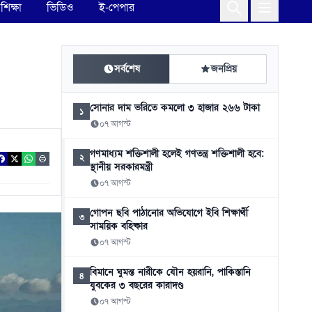
শিক্ষা
ভিডিও
ই-পেপার
সর্বশেষ
জনপ্রিয়
সোনার দাম ভরিতে কমলো ৩ হাজার ২৬৬ টাকা
১
০৭ আগস্ট
গণমাধ্যম শক্তিশালী হলেই গণতন্ত্র শক্তিশালী হবে:
২
স্থানীয় সরকারমন্ত্রী
০৭ আগস্ট
গোপন ছবি পাঠানোর অভিযোগে ইবি শিক্ষার্থী
৩
সাময়িক বহিষ্কার
০৭ আগস্ট
বিমানে ঘুমন্ত নারীকে যৌন হয়রানি, পাকিস্তানি
৪
যুবকের ৩ বছরের কারাদণ্ড
০৭ আগস্ট