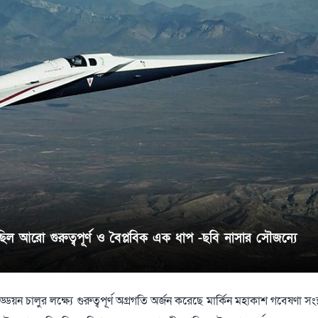
ছিল আরো গুরুত্বপূর্ণ ও বৈপ্লবিক এক ধাপ -ছবি নাসার সৌজন্যে
 চালুর লক্ষ্যে গুরুত্বপূর্ণ অগ্রগতি অর্জন করেছে মার্কিন মহাকাশ গবেষণা সংস