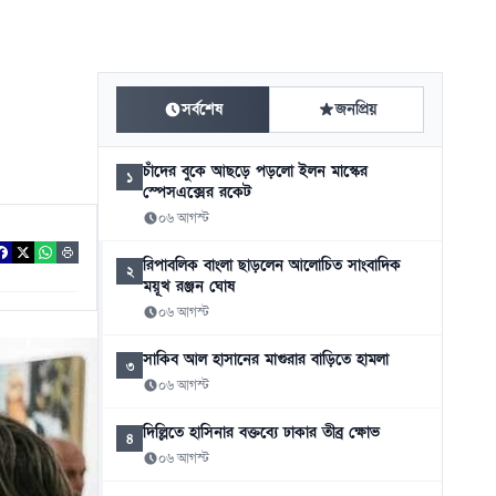
সর্বশেষ
জনপ্রিয়
চাঁদের বুকে আছড়ে পড়লো ইলন মাস্কের
১
স্পেসএক্সের রকেট
০৬ আগস্ট
রিপাবলিক বাংলা ছাড়লেন আলোচিত সাংবাদিক
২
ময়ূখ রঞ্জন ঘোষ
০৬ আগস্ট
সাকিব আল হাসানের মাগুরার বাড়িতে হামলা
৩
০৬ আগস্ট
দিল্লিতে হাসিনার বক্তব্যে ঢাকার তীব্র ক্ষোভ
৪
০৬ আগস্ট