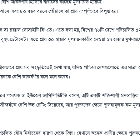
বেশি আকর্ষণীয় হিসেবে নারীদের কাছেই মূল্যায়িত হয়েছে।
আসে এবং ৮০ বছর বয়সে পৌঁছালে তা প্রায় সম্পূর্ণভাবে বিলুপ্ত হয়।
 অব দ্য রয়্যাল সোসাইটি বি’-তে। এতে বলা হয়, বিশ্বের ৭৬টি দেশে পরিচালিত 
ৃহৎ ডেটাসেট। এতে প্রায় ৩০ হাজার মূল্যায়নকারীর দেওয়া ১৭ হাজার মুখমণ্ডলে
কভাবে প্রায় সব সংস্কৃতিতেই দেখা যায়, যদিও পশ্চিমা দেশগুলোতে এর মাত্রা আ
াবয়বকে বেশি আকর্ষণীয় বলে মনে করেন।
কস-এর গবেষক ড. ইউজেন ভাসিলিভিটস্কি বলেন, এটি একটি শক্তিশালী মনস্তাত্ত্বিক 
সৌন্দর্যকে বেশি উচ্চ রেটিং দিয়েছেন, আর পুরুষদের ক্ষেত্রে তুলনামূলক কম মূল
রচলিত যৌন নির্বাচনের ধারণা থেকে ভিন্ন। যেখানে অনেক প্রাণীর ক্ষেত্রে পুরুষ