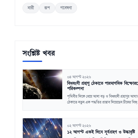
নারী
রূপ
গবেষণা
সংশ্লিষ্ট খবর
০৪ আগস্ট ২০২৬
বিধ্বংসী গ্রহাণু ঠেকাতে পারমাণবিক বিস্ফোর
পরিকল্পনা
পৃথিবীর দিকে ধেয়ে আসা বড় ও বিধ্বংসী গ্রহাণুর আঘা
ঠেকাতে নতুন এক পদ্ধতির প্রস্তাব দিয়েছেন চীনের বিজ্..
০২ আগস্ট ২০২৬
১২ আগস্ট একই দিনে সূর্যগ্রহণ ও উল্কাবৃষ্টি