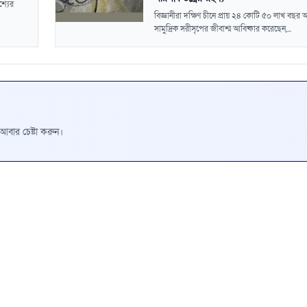
্যের
বিজ্ঞানীরা দক্ষিণ চীনে প্রায় ২৪ কোটি ৫০ লাখ বছ
সামুদ্রিক সরীসৃপের জীবাশ্ম আবিষ্কার করেছেন,...
রে আবার চেষ্টা করুন।