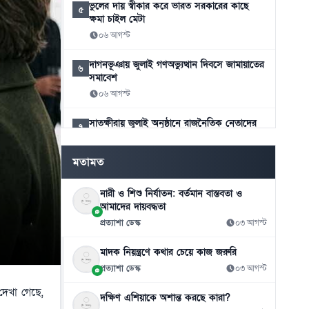
ভুলের দায় স্বীকার করে ভারত সরকারের কাছে
৫
ক্ষমা চাইল মেটা
০৬ আগস্ট
দাগনভূঞায় জুলাই গণঅভ্যুত্থান দিবসে জামায়াতের
৬
সমাবেশ
০৬ আগস্ট
সাতক্ষীরায় জুলাই অনুষ্ঠানে রাজনৈতিক নেতাদের
৭
উপেক্ষার অভিযোগ
০৬ আগস্ট
মতামত
শিক্ষককে গাছে বেঁধে নির্যাতনের ভিডিও ভাইরাল
৮
নারী ও শিশু নির্যাতন: বর্তমান বাস্তবতা ও
০৫ আগস্ট
আমাদের দায়বদ্ধতা
প্রত্যাশা ডেস্ক
০৩ আগস্ট
আমরা যেন জুলাইয়ের চেতনা হৃদয়ে ধারণ করতে
৯
পারি: রাষ্ট্রপতি
মাদক নিয়ন্ত্রণে কথার চেয়ে কাজ জরুরি
০৫ আগস্ট
প্রত্যাশা ডেস্ক
০৩ আগস্ট
নতুন দায়িত্বে প্রতিমন্ত্রী ববি হাজ্জাজ
১০
দেখা গেছে,
দক্ষিণ এশিয়াকে অশান্ত করছে কারা?
০৫ আগস্ট