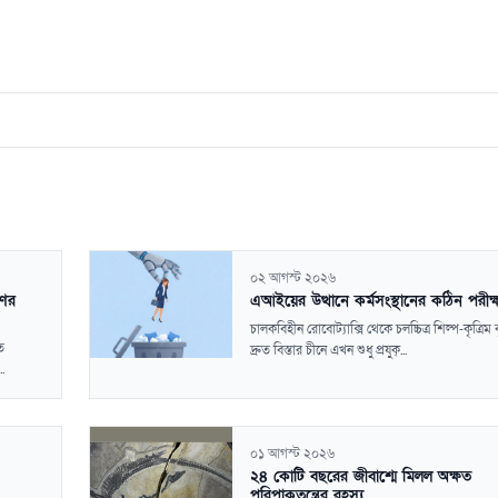
০২ আগস্ট ২০২৬
ণের
এআইয়ের উত্থানে কর্মসংস্থানের কঠিন পরীক্
চালকবিহীন রোবোট্যাক্সি থেকে চলচ্চিত্র শিল্প-কৃত্রিম বু
ত
দ্রুত বিস্তার চীনে এখন শুধু প্রযুক্...
.
০১ আগস্ট ২০২৬
২৪ কোটি বছরের জীবাশ্মে মিলল অক্ষত
পরিপাকতন্ত্রের রহস্য