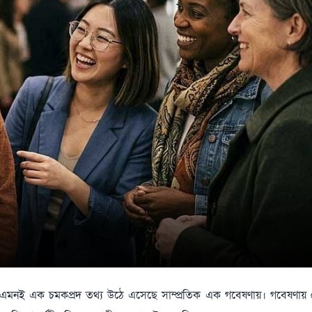
েন-এমনই এক চমকপ্রদ তথ্য উঠে এসেছে সাম্প্রতিক এক গবেষণায়। গবেষণায় 