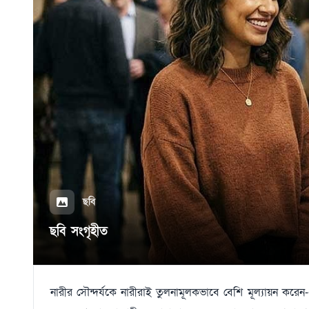
ছবি
ছবি সংগৃহীত
নারীর সৌন্দর্যকে নারীরাই তুলনামূলকভাবে বেশি মূল্যায়ন কর