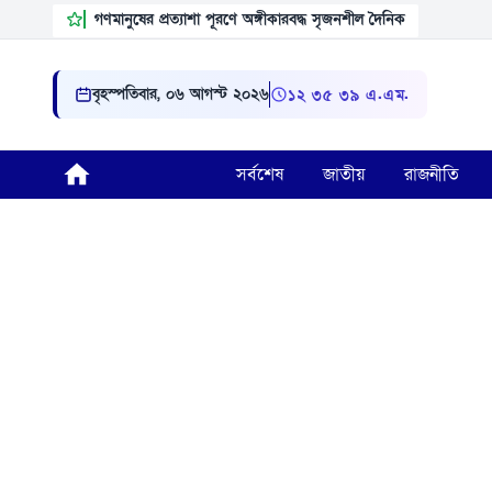
গণমানুষের প্রত্যাশা পূরণে অঙ্গীকারবদ্ধ সৃজনশীল দৈনিক
বৃহস্পতিবার, ০৬ আগস্ট ২০২৬
১২:৩৫:৪০ এ.এম.
সর্বশেষ
জাতীয়
রাজনীতি