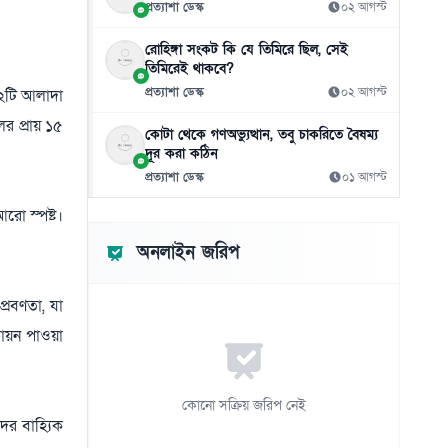
প্রত্যাশা ডেস্ক
০২ আগস্ট
ক্রিকেটার সাকিবের মাগুরার বাড়িতে হামলা
১১
রোহিঙ্গা সংকট কি যে তিমিরে ছিল, সেই
০৫ আগস্ট
তিমিরেই থাকবে?
প্রত্যাশা ডেস্ক
০২ আগস্ট
৫২টি আলাদা
দেশের ১০ জেলায় বন্যার আশঙ্কা
১২
০৫ আগস্ট
র প্রায় ১৫
কোটা থেকে গণঅভ্যুত্থান, তবু চাকরিতে বৈষম্য
দূর করা কঠিন
দেশের পোলট্রি মাংসে অতিরিক্ত
১৩
প্রত্যাশা ডেস্ক
০১ আগস্ট
অ্যান্টিমাইক্রোবিয়াল: গবেষণা
০৫ আগস্ট
রো স্পষ্ট।
ঘোড়াঘাটে নারী শিক্ষার আলোকবর্তিকা রাণীগঞ্জ
অনলাইন জরিপ
১৪
মহিলা ডিগ্রি কলেজ
০৫ আগস্ট
প্রবণতা, যা
্যায়ন পাওয়া
ক্যাশলেস কুড়িগ্রাম গড়তে পূবালী ব্যাংকের
১৫
উদ্যোগে ব্যাংকিং বুথ স্থাপন
০৫ আগস্ট
কোনো সক্রিয় জরিপ নেই
দের বাহ্যিক