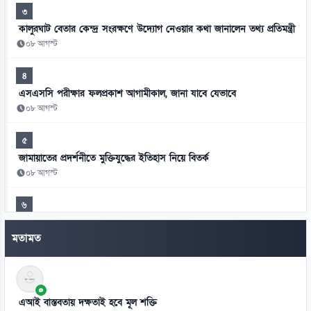
৩
কালুরঘাট বেতার কেন্দ্র সংরক্ষণে উদ্যোগ নেওয়ার কথা জানালেন তথ্য প্রতিমন্ত্রী
০৮ আগস্ট
৪
এসএসসি পরীক্ষার ফলপ্রকাশ আগামীকাল, জানা যাবে যেভাবে
০৮ আগস্ট
৫
জামায়াতের প্রদর্শনীতে মুক্তিযুদ্ধের ইতিহাস নিয়ে বিতর্ক
০৮ আগস্ট
৬
দীর্ঘদিনের অসুস্থতার পর না ফেরার দেশে মেসির বাবা
মতামত
০৮ আগস্ট
৭
সাভারে বিএনপি নেতাকে হত্যার হুমকি, ব্যাগে গুলি-কাফন
এআই বাস্তবতায় দক্ষতাই হবে মূল শক্তি
০৮ আগস্ট