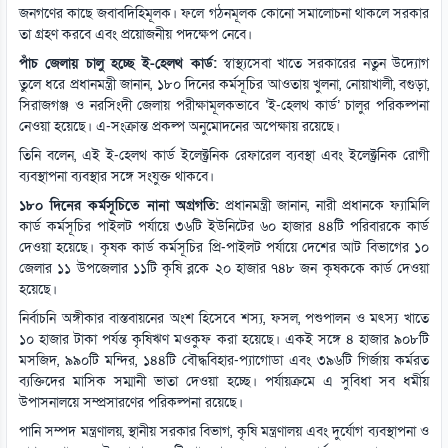
জনগণের কাছে জবাবদিহিমূলক। ফলে গঠনমূলক কোনো সমালোচনা থাকলে সরকার
তা গ্রহণ করবে এবং প্রয়োজনীয় পদক্ষেপ নেবে।
পাঁচ জেলায় চালু হচ্ছে ই-হেলথ কার্ড:
স্বাস্থ্যসেবা খাতে সরকারের নতুন উদ্যোগ
তুলে ধরে প্রধানমন্ত্রী জানান, ১৮০ দিনের কর্মসূচির আওতায় খুলনা, নোয়াখালী, বগুড়া,
সিরাজগঞ্জ ও নরসিংদী জেলায় পরীক্ষামূলকভাবে ‘ই-হেলথ কার্ড’ চালুর পরিকল্পনা
নেওয়া হয়েছে। এ-সংক্রান্ত প্রকল্প অনুমোদনের অপেক্ষায় রয়েছে।
তিনি বলেন, এই ই-হেলথ কার্ড ইলেক্ট্রনিক রেফারেল ব্যবস্থা এবং ইলেক্ট্রনিক রোগী
ব্যবস্থাপনা ব্যবস্থার সঙ্গে সংযুক্ত থাকবে।
১৮০ দিনের কর্মসূচিতে নানা অগ্রগতি:
প্রধানমন্ত্রী জানান, নারী প্রধানকে ফ্যামিলি
কার্ড কর্মসূচির পাইলট পর্যায়ে ৩৬টি ইউনিটের ৬০ হাজার ৪৪টি পরিবারকে কার্ড
দেওয়া হয়েছে। কৃষক কার্ড কর্মসূচির প্রি-পাইলট পর্যায়ে দেশের আট বিভাগের ১০
জেলার ১১ উপজেলার ১১টি কৃষি ব্লকে ২০ হাজার ৭৪৮ জন কৃষককে কার্ড দেওয়া
হয়েছে।
নির্বাচনি অঙ্গীকার বাস্তবায়নের অংশ হিসেবে শস্য, ফসল, পশুপালন ও মৎস্য খাতে
১০ হাজার টাকা পর্যন্ত কৃষিঋণ মওকুফ করা হয়েছে। একই সঙ্গে ৪ হাজার ৯০৮টি
মসজিদ, ৯৯০টি মন্দির, ১৪৪টি বৌদ্ধবিহার-প্যাগোডা এবং ৩৯৬টি গির্জায় কর্মরত
ব্যক্তিদের মাসিক সম্মানী ভাতা দেওয়া হচ্ছে। পর্যায়ক্রমে এ সুবিধা সব ধর্মীয়
উপাসনালয়ে সম্প্রসারণের পরিকল্পনা রয়েছে।
পানি সম্পদ মন্ত্রণালয়, স্থানীয় সরকার বিভাগ, কৃষি মন্ত্রণালয় এবং দুর্যোগ ব্যবস্থাপনা ও