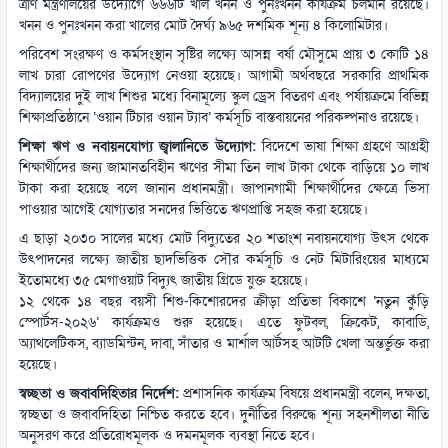
ত্রাণ মন্ত্রণালয়ের উদ্যোগে ৬৬৬টি খাল খনন ও পুনঃখনন কার্যক্রম চলমান রয়েছে।
খনন ও পুনঃখনন করা খালের মোট দৈর্ঘ্য ৯৬৫ দশমিক শূন্য ৪ কিলোমিটার।
পরিবেশ সংরক্ষণ ও কর্মসংস্থান সৃষ্টির লক্ষ্যে আসন্ন বর্ষা মৌসুমে প্রায় ৩ কোটি ১৪
লাখ চারা রোপণের উদ্যোগ নেওয়া হয়েছে। আগামী অর্থবছরে সরকারি প্রাথমিক
বিদ্যালয়ের দুই লাখ শিশুর মধ্যে বিনামূল্যে স্কুল ড্রেস বিতরণ এবং পর্যায়ক্রমে বিভিন্ন
শিক্ষাপ্রতিষ্ঠানে ‘ওয়ান টিচার ওয়ান ট্যাব’ কর্মসূচি বাস্তবায়নের পরিকল্পনাও রয়েছে।
শিক্ষা ঋণ ও নবায়নযোগ্য জ্বালানিতে উদ্যোগ:
বিদেশে ভাষা শিক্ষা গ্রহণে আগ্রহী
শিক্ষার্থীদের জন্য জামানতবিহীন ঋণের সীমা তিন লাখ টাকা থেকে বাড়িয়ে ১০ লাখ
টাকা করা হয়েছে বলে জানান প্রধানমন্ত্রী। জাপানগামী শিক্ষার্থীদের ক্ষেত্রে ভিসা
পাওয়ার আগেই যোগ্যতার সনদের ভিত্তিতে ঋণপ্রাপ্তি সহজ করা হয়েছে।
এ ছাড়া ২০৩০ সালের মধ্যে মোট বিদ্যুতের ২০ শতাংশ নবায়নযোগ্য উৎস থেকে
উৎপাদনের লক্ষ্যে জাতীয় ছাদভিত্তিক সৌর কর্মসূচি ও নেট মিটারিংয়ের মাধ্যমে
ইতোমধ্যে ৩৫ মেগাওয়াট বিদ্যুৎ জাতীয় গ্রিডে যুক্ত হয়েছে।
১২ থেকে ১৪ বছর বয়সী শিশু-কিশোরদের ক্রীড়া প্রতিভা বিকাশে ‘নতুন কুঁড়ি
স্পোর্টস-২০২৬’ কার্যক্রমও শুরু হয়েছে। এতে ফুটবল, ক্রিকেট, কাবাডি,
অ্যাথলেটিকস, ব্যাডমিন্টন, দাবা, সাঁতার ও মার্শাল আর্টসহ আটটি খেলা অন্তর্ভুক্ত করা
হয়েছে।
স্বচ্ছতা ও জবাবদিহিতার নির্দেশ:
প্রশাসনিক কার্যক্রম বিষয়ে প্রধানমন্ত্রী বলেন, দক্ষতা,
স্বচ্ছতা ও জবাবদিহিতা নিশ্চিত করতে হবে। দুর্নীতির বিরুদ্ধে শূন্য সহনশীলতা নীতি
অনুসরণ করে প্রতিরোধমূলক ও দমনমূলক ব্যবস্থা নিতে হবে।