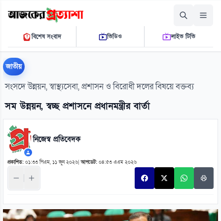
শনিবার, ০৮ আগস্ট ২০২৬
বিশেষ সংবাদ
ভিডিও
লাইভ টিভি
০৫:৫৪:১৪ পি.এম.
THE DAILY AJKER PROTTASHA
জাতীয়
সংসদে উন্নয়ন, স্বাস্থ্যসেবা, প্রশাসন ও বিরোধী দলের বিষয়ে বক্তব্য
সম উন্নয়ন, স্বচ্ছ প্রশাসনে প্রধানমন্ত্রীর বার্তা
নিজেস্ব প্রতিবেদক
প্রকাশিত:
০১:৩৩ পিএম, ১১ জুন ২০২৬
|
আপডেট:
০৪:৫৩ এএম ২০২৬