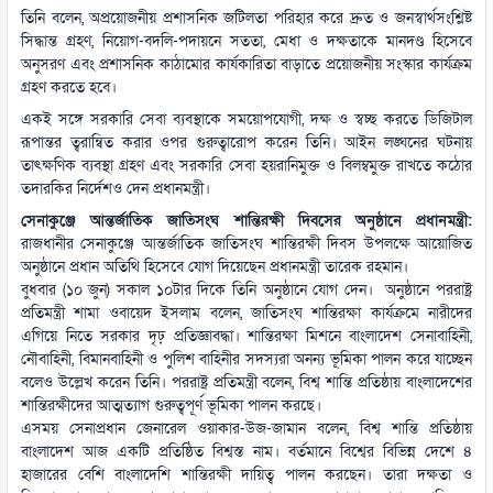
তিনি বলেন, অপ্রয়োজনীয় প্রশাসনিক জটিলতা পরিহার করে দ্রুত ও জনস্বার্থসংশ্লিষ্ট
সিদ্ধান্ত গ্রহণ, নিয়োগ-বদলি-পদায়নে সততা, মেধা ও দক্ষতাকে মানদণ্ড হিসেবে
অনুসরণ এবং প্রশাসনিক কাঠামোর কার্যকারিতা বাড়াতে প্রয়োজনীয় সংস্কার কার্যক্রম
গ্রহণ করতে হবে।
একই সঙ্গে সরকারি সেবা ব্যবস্থাকে সময়োপযোগী, দক্ষ ও স্বচ্ছ করতে ডিজিটাল
রূপান্তর ত্বরান্বিত করার ওপর গুরুত্বারোপ করেন তিনি। আইন লঙ্ঘনের ঘটনায়
তাৎক্ষণিক ব্যবস্থা গ্রহণ এবং সরকারি সেবা হয়রানিমুক্ত ও বিলম্বমুক্ত রাখতে কঠোর
তদারকির নির্দেশও দেন প্রধানমন্ত্রী।
সেনাকুঞ্জে আন্তর্জাতিক জাতিসংঘ শান্তিরক্ষী দিবসের অনুষ্ঠানে প্রধানমন্ত্রী:
রাজধানীর সেনাকুঞ্জে আন্তর্জাতিক জাতিসংঘ শান্তিরক্ষী দিবস উপলক্ষে আয়োজিত
অনুষ্ঠানে প্রধান অতিথি হিসেবে যোগ দিয়েছেন প্রধানমন্ত্রী তারেক রহমান।
বুধবার (১০ জুন) সকাল ১০টার দিকে তিনি অনুষ্ঠানে যোগ দেন। অনুষ্ঠানে পররাষ্ট্র
প্রতিমন্ত্রী শামা ওবায়েদ ইসলাম বলেন, জাতিসংঘ শান্তিরক্ষা কার্যক্রমে নারীদের
এগিয়ে নিতে সরকার দৃঢ় প্রতিজ্ঞাবদ্ধা। শান্তিরক্ষা মিশনে বাংলাদেশ সেনাবাহিনী,
নৌবাহিনী, বিমানবাহিনী ও পুলিশ বাহিনীর সদস্যরা অনন্য ভূমিকা পালন করে যাচ্ছেন
বলেও উল্লেখ করেন তিনি। পররাষ্ট্র প্রতিমন্ত্রী বলেন, বিশ্ব শান্তি প্রতিষ্ঠায় বাংলাদেশের
শান্তিরক্ষীদের আত্মত্যাগ গুরুত্বপূর্ণ ভূমিকা পালন করছে।
এসময় সেনাপ্রধান জেনারেল ওয়াকার-উজ-জামান বলেন, বিশ্ব শান্তি প্রতিষ্ঠায়
বাংলাদেশ আজ একটি প্রতিষ্ঠিত বিশ্বস্ত নাম। বর্তমানে বিশ্বের বিভিন্ন দেশে ৪
হাজারের বেশি বাংলাদেশি শান্তিরক্ষী দায়িত্ব পালন করছেন। তারা দক্ষতা ও