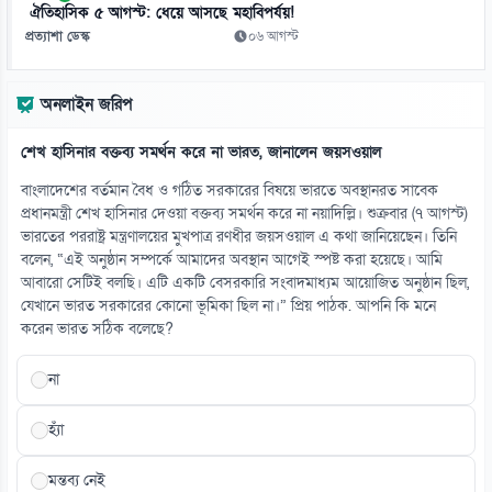
০৮ আগস্ট
ঐতিহাসিক ৫ আগস্ট: ধেয়ে আসছে মহাবিপর্যয়!
প্রত্যাশা ডেস্ক
০৬ আগস্ট
১৩
সেউতা সংকটে স্পেন-ইতালি বিরোধ, পাল্টা কড়াকড়ি
অনলাইন জরিপ
০৮ আগস্ট
শেখ হাসিনার বক্তব্য সমর্থন করে না ভারত, জানালেন জয়সওয়াল
১৪
এআই বাস্তবতায় দক্ষতাই হবে মূল শক্তি
বাংলাদেশের বর্তমান বৈধ ও গঠিত সরকারের বিষয়ে ভারতে অবস্থানরত সাবেক
০৮ আগস্ট
প্রধানমন্ত্রী শেখ হাসিনার দেওয়া বক্তব্য সমর্থন করে না নয়াদিল্লি। শুক্রবার (৭ আগস্ট)
ভারতের পররাষ্ট্র মন্ত্রণালয়ের মুখপাত্র রণধীর জয়সওয়াল এ কথা জানিয়েছেন। তিনি
বলেন, “এই অনুষ্ঠান সম্পর্কে আমাদের অবস্থান আগেই স্পষ্ট করা হয়েছে। আমি
১৫
আবারো সেটিই বলছি। এটি একটি বেসরকারি সংবাদমাধ্যম আয়োজিত অনুষ্ঠান ছিল,
প্রতিবেশী দেশগুলোকে স্বনির্ভর হওয়া ও ‘প্রকৃত ভ্রাতৃত্ব’ গ্রহণের আহ্বান ইরানের
যেখানে ভারত সরকারের কোনো ভূমিকা ছিল না।” প্রিয় পাঠক. আপনি কি মনে
০৮ আগস্ট
করেন ভারত সঠিক বলেছে?
না
হ্যাঁ
মন্তব্য নেই