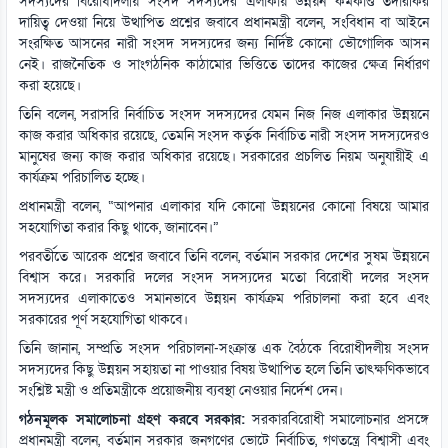
সদস্যদের বিরোধীদলীয় সংসদ সদস্যদের এলাকায় উন্নয়ন কর্মকাণ্ড তদারকির
দায়িত্ব দেওয়া নিয়ে উত্থাপিত প্রশ্নের জবাবে প্রধানমন্ত্রী বলেন, সংবিধান বা আইনে
সংরক্ষিত আসনের নারী সংসদ সদস্যদের জন্য নির্দিষ্ট কোনো ভৌগোলিক আসন
নেই। রাজনৈতিক ও সাংগঠনিক কাঠামোর ভিত্তিতে তাদের কাজের ক্ষেত্র নির্ধারণ
করা হয়েছে।
তিনি বলেন, সরাসরি নির্বাচিত সংসদ সদস্যদের যেমন নিজ নিজ এলাকার উন্নয়নে
কাজ করার অধিকার রয়েছে, তেমনি সংসদ কর্তৃক নির্বাচিত নারী সংসদ সদস্যদেরও
মানুষের জন্য কাজ করার অধিকার রয়েছে। সরকারের প্রচলিত নিয়ম অনুযায়ীই এ
কার্যক্রম পরিচালিত হচ্ছে।
প্রধানমন্ত্রী বলেন, “আপনার এলাকার যদি কোনো উন্নয়নের কোনো বিষয়ে আমার
সহযোগিতা করার কিছু থাকে, জানাবেন।”
পরবর্তীতে আরেক প্রশ্নের জবাবে তিনি বলেন, বর্তমান সরকার দেশের সুষম উন্নয়নে
বিশ্বাস করে। সরকারি দলের সংসদ সদস্যদের মতো বিরোধী দলের সংসদ
সদস্যদের এলাকাতেও সমানভাবে উন্নয়ন কার্যক্রম পরিচালনা করা হবে এবং
সরকারের পূর্ণ সহযোগিতা থাকবে।
তিনি জানান, সম্প্রতি সংসদ পরিচালনা-সংক্রান্ত এক বৈঠকে বিরোধীদলীয় সংসদ
সদস্যদের কিছু উন্নয়ন সহায়তা না পাওয়ার বিষয় উত্থাপিত হলে তিনি তাৎক্ষণিকভাবে
সংশ্লিষ্ট মন্ত্রী ও প্রতিমন্ত্রীকে প্রয়োজনীয় ব্যবস্থা নেওয়ার নির্দেশ দেন।
গঠনমূলক সমালোচনা গ্রহণ করবে সরকার:
সরকারবিরোধী সমালোচনার প্রসঙ্গে
প্রধানমন্ত্রী বলেন, বর্তমান সরকার জনগণের ভোটে নির্বাচিত, গণতন্ত্রে বিশ্বাসী এবং