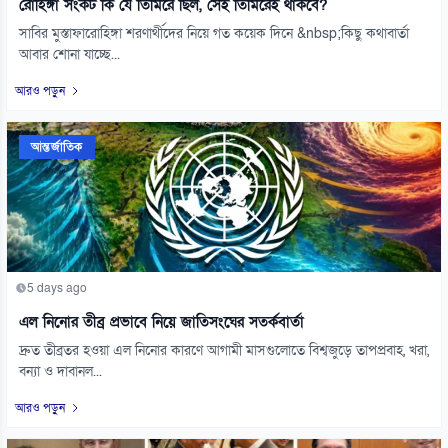
রোহিঙ্গা সংকট কি যে তিমিরে ছিল, সেই তিমিরেই থাকবে?
সাবির মুস্তাফারোহিঙ্গা শরণার্থীদের নিয়ে গত কয়েক দিনে &nbsp;কিছু কথাবার্তা
আবার শোনা যাচ্ছে...
আরও পড়ুন
আন্তর্জাতিক
5 days ago
এল নিনোর তীব্র প্রভাবে নিয়ে জাতিসংঘের সতর্কবার্তা
দ্রুত তীব্রতর হওয়া এল নিনোর কারণে আগামী মাসগুলোতে বিশ্বজুড়ে তাপপ্রবাহ, খরা,
বন্যা ও দাবানল...
আরও পড়ুন