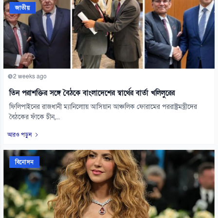
জাতীয়
2 weeks ago
তিন পরাশক্তির সঙ্গে বৈঠকে বাংলাদেশের স্বার্থের বার্তা খলিলুরের
ফিলিপাইনের রাজধানী ম্যানিলোায় আসিয়ান আঞ্চলিক ফোরামের পররাষ্ট্রমন্ত্রীদের
বৈঠকের ফাঁকে চীন,...
আরও পড়ুন
বিনোদন